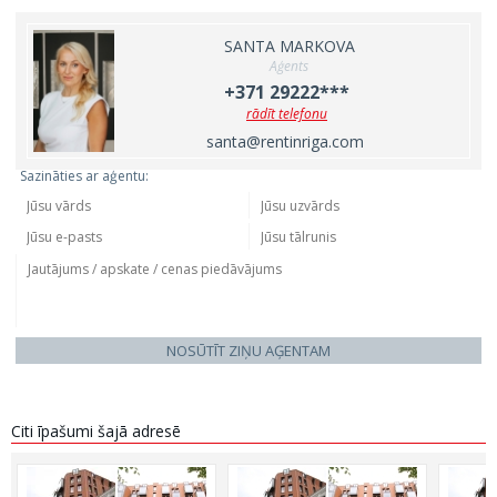
SANTA MARKOVA
Aģents
+371 29222***
rādīt telefonu
santa@rentinriga.com
Sazināties ar aģentu:
NOSŪTĪT ZIŅU AĢENTAM
Citi īpašumi šajā adresē