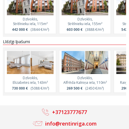
Dzīvoklis,
Dzīvoklis,
Strēlnieku iela, 115m²
Strēlnieku iela, 155m²
Strē
442 000 €
(3844 €/m²)
603 000 €
(3888 €/m²)
542 
Līdzīgi īpašumi
Dzīvoklis,
Dzīvoklis,
Elizabetes iela, 143m²
Alfrēda Kalniņa iela, 110m²
Raiņa
730 000 €
(5088 €/m²)
269 500 €
(2450 €/m²)
290 
+37123777677
info@rentinriga.com