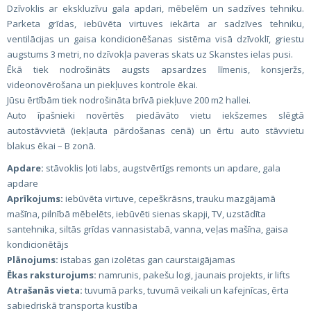
Dzīvoklis ar ekskluzīvu gala apdari, mēbelēm un sadzīves tehniku.
Parketa grīdas, iebūvēta virtuves iekārta ar sadzīves tehniku,
ventilācijas un gaisa kondicionēšanas sistēma visā dzīvoklī, griestu
augstums 3 metri, no dzīvokļa paveras skats uz Skanstes ielas pusi.
Ēkā tiek nodrošināts augsts apsardzes līmenis, konsjeržs,
videonovērošana un piekļuves kontrole ēkai.
Jūsu ērtībām tiek nodrošināta brīvā piekļuve 200 m2 hallei.
Auto īpašnieki novērtēs piedāvāto vietu iekšzemes slēgtā
autostāvvietā (iekļauta pārdošanas cenā) un ērtu auto stāvvietu
blakus ēkai – B zonā.
Apdare:
stāvoklis ļoti labs, augstvērtīgs remonts un apdare, gala
apdare
Aprīkojums:
iebūvēta virtuve, cepeškrāsns, trauku mazgājamā
mašīna, pilnībā mēbelēts, iebūvēti sienas skapji, TV, uzstādīta
santehnika, siltās grīdas vannasistabā, vanna, veļas mašīna, gaisa
kondicionētājs
Plānojums:
istabas gan izolētas gan caurstaigājamas
Ēkas raksturojums:
namrunis, pakešu logi, jaunais projekts, ir lifts
Atrašanās vieta:
tuvumā parks, tuvumā veikali un kafejnīcas, ērta
sabiedriskā transporta kustība