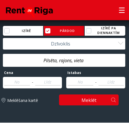
IZĪRĒ PA
IZĪRĒ
PĀRDOD
DIENNAKTĪM
Dzīvoklis
Cena
Istabas
-
-
Meklēt
Meklēšana kartē