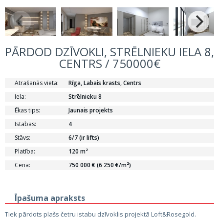
PĀRDOD DZĪVOKLI, STRĒLNIEKU IELA 8,
CENTRS / 750000€
Atrašanās vieta:
Rīga, Labais krasts, Centrs
Iela:
Strēlnieku 8
Ēkas tips:
Jaunais projekts
Istabas:
4
Stāvs:
6/7 (ir lifts)
Platība:
120 m²
Cena:
750 000 € (6 250 €/m²)
Īpašuma apraksts
Tiek pārdots plašs četru istabu dzīvoklis projektā Loft&Rosegold.