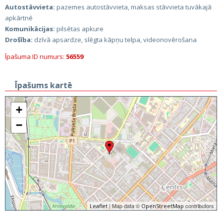
Autostāvvieta:
pazemes autostāvvieta, maksas stāvvieta tuvākajā
apkārtnē
Komunikācijas:
pilsētas apkure
Drošība:
dzīvā apsardze, slēgta kāpņu telpa, videonovērošana
Īpašuma ID numurs:
56559
Īpašums kartē
+
−
| Map data ©
contributors
Leaflet
OpenStreetMap