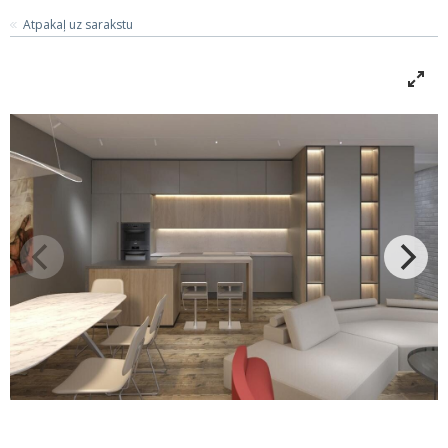
Atpakaļ uz sarakstu