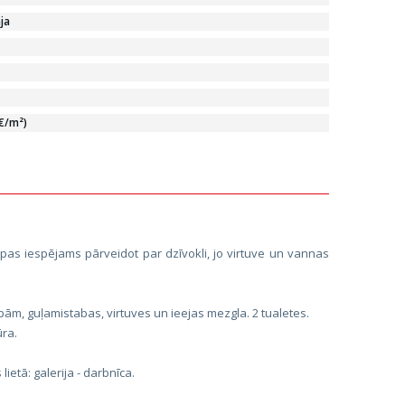
ja
 €/m²)
elpas iespējams pārveidot par dzīvokli, jo virtuve un vannas
ām, guļamistabas, virtuves un ieejas mezgla. 2 tualetes.
ūra.
ietā: galerija - darbnīca.