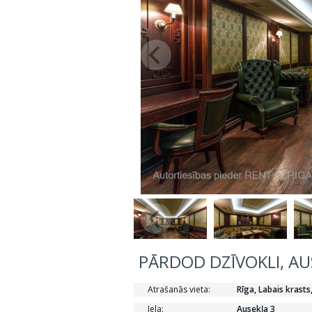
PĀRDOD DZĪVOKLI, AUS
Atrašanās vieta:
Rīga, Labais krasts
Iela:
Ausekļa 3