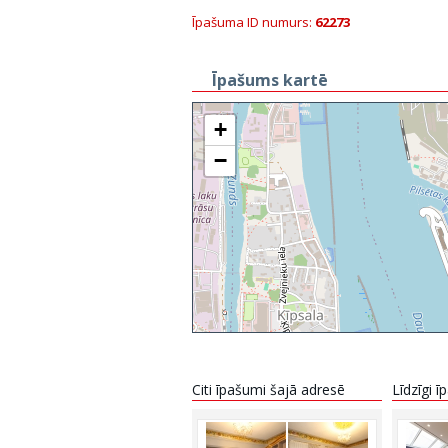
Īpašuma ID numurs:
62273
Īpašums kartē
+
−
Citi īpašumi šajā adresē
Līdzīgi 