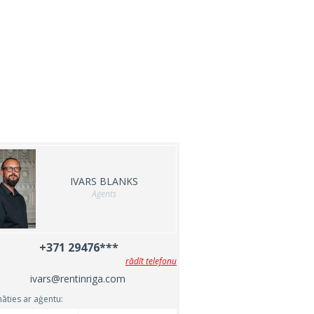
IVARS BLANKS
Aģents
+371 29476***
rādīt telefonu
ivars@rentinriga.com
nāties ar aģentu: