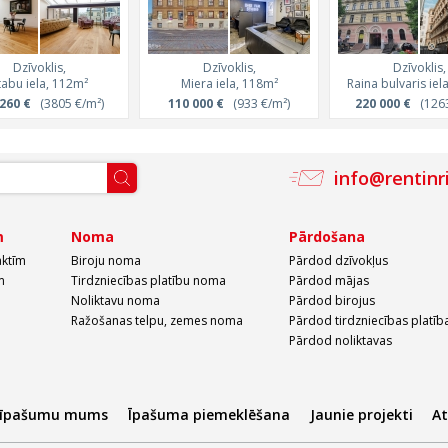
Dzīvoklis,
Dzīvoklis,
Dzīvoklis,
tabu iela, 112m²
Miera iela, 118m²
Raina bulvaris iel
260 €
(3805 €/m²)
110 000 €
(933 €/m²)
220 000 €
(1263
info@rentinr
m
Noma
Pārdošana
aktīm
Biroju noma
Pārdod dzīvokļus
m
Tirdzniecības platību noma
Pārdod mājas
Noliktavu noma
Pārdod birojus
Ražošanas telpu, zemes noma
Pārdod tirdzniecības platīb
Pārdod noliktavas
 īpašumu mums
Īpašuma piemeklēšana
Jaunie projekti
A