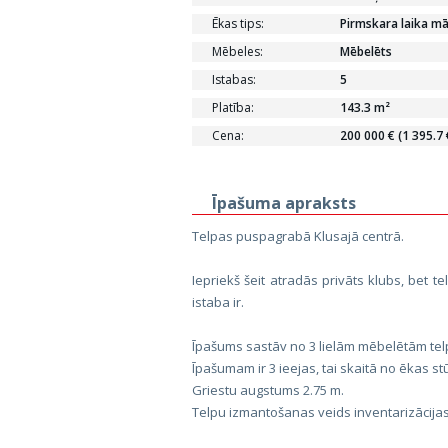
Ēkas tips:
Pirmskara laika mā
Mēbeles:
Mēbelēts
Istabas:
5
Platība:
143.3 m²
Cena:
200 000 € (1 395.7
Īpašuma apraksts
Telpas puspagrabā Klusajā centrā.
Iepriekš šeit atradās privāts klubs, bet t
istaba ir.
Īpašums sastāv no 3 lielām mēbelētām telp
Īpašumam ir 3 ieejas, tai skaitā no ēkas st
Griestu augstums 2.75 m.
Telpu izmantošanas veids inventarizācijas l