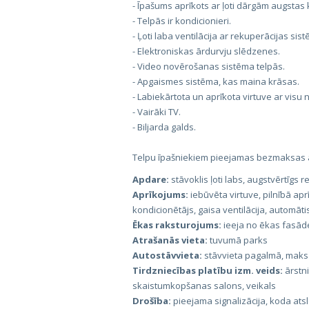
- Īpašums aprīkots ar ļoti dārgām augstas
- Telpās ir kondicionieri.
- Ļoti laba ventilācija ar rekuperācijas sis
- Elektroniskas ārdurvju slēdzenes.
- Video novērošanas sistēma telpās.
- Apgaismes sistēma, kas maina krāsas.
- Labiekārtota un aprīkota virtuve ar visu
- Vairāki TV.
- Biljarda galds.
Telpu īpašniekiem pieejamas bezmaksas 
Apdare:
stāvoklis ļoti labs, augstvērtīgs
Aprīkojums:
iebūvēta virtuve, pilnībā apr
kondicionētājs, gaisa ventilācija, automāti
Ēkas raksturojums:
ieeja no ēkas fasād
Atrašanās vieta:
tuvumā parks
Autostāvvieta:
stāvvieta pagalmā, maksa
Tirdzniecības platību izm. veids:
ārstn
skaistumkopšanas salons, veikals
Drošība:
pieejama signalizācija, koda at