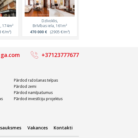
Dzīvoklis,
Dzīvoklis,
a, 174m²
Brīvības iela, 161m²
Strēlnieku iela, 162m²
 €/m²)
470 000 €
(2905 €/m²)
616 000 €
(3791 €/m²)
iga.com
+37123777677
Pārdod ražošanas telpas
Pārdod zemi
Pārdod namīpašumus
as
Pārdod investīciju projektus
tsauksmes
Vakances
Kontakti