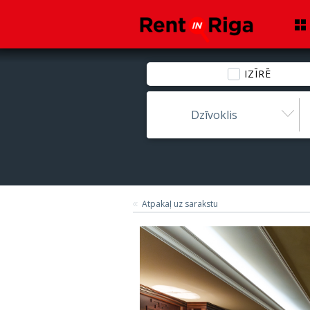
IZĪRĒ
Dzīvoklis
Atpakaļ uz sarakstu