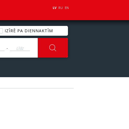
LV
RU
EN
IZĪRĒ PA DIENNAKTĪM
-