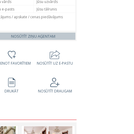
NOSŪTĪT ZIŅU AĢENTAM
VIENOT FAVORĪTIEM
NOSŪTĪT UZ E-PASTU
DRUKĀT
NOSŪTĪT DRAUGAM