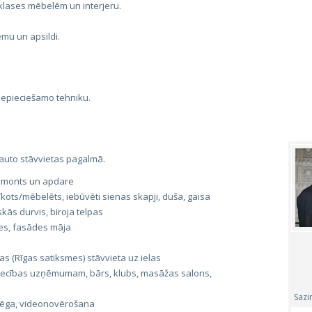
 klases mēbelēm un interjeru.
tēmu un apsildi.
 nepieciešamo tehniku.
auto stāvvietas pagalmā.
 remonts un apdare
īkots/mēbelēts, iebūvēti sienas skapji, duša, gaisa
skās durvis, biroja telpas
es, fasādes māja
s (Rīgas satiksmes) stāvvieta uz ielas
iecības uzņēmumam, bārs, klubs, masāžas salons,
Sazi
slēga, videonovērošana