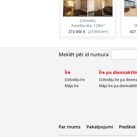
Dzīvoklis,
Ausekļa iela, 129m²
S
272 000 €
(2109 €/m²)
427 
Meklēt pēc id numura
Īre
Īre pa diennaktī
Dzīvokļu īre
Dzīvokļu īre pa dienn
Māju īre
Māju īre pa diennaktī
Par mums
Pakalpojumi
Piedāvā