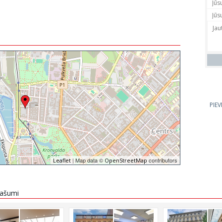
PIE
| Map data ©
contributors
Leaflet
OpenStreetMap
īpašumi