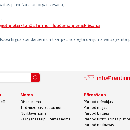
gaitas plānošana un organizēšana;
s.
jiet pieteikšanās formu -
Īpašuma piemeklēšana
toši tirgus standartiem un tikai pēc noslēgta darījuma vai saņemta
info@rentinr
m
Noma
Pārdošana
aktīm
Biroju noma
Pārdod dzīvokļus
m
Tirdzniecības platību noma
Pārdod mājas
Noliktavu noma
Pārdod birojus
Ražošanas telpu, zemes noma
Pārdod tirdzniecības platīb
Pārdod noliktavas