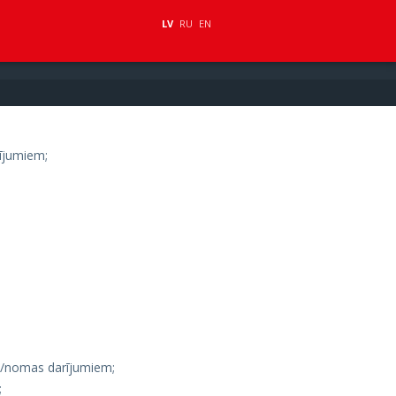
LV
RU
EN
ījumiem;
s/nomas darījumiem;
;