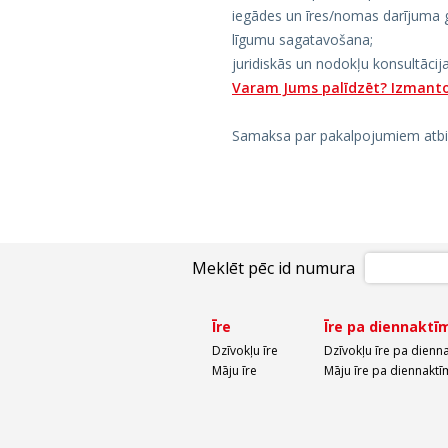
iegādes un īres/nomas darījuma 
līgumu sagatavošana;
juridiskās un nodokļu konsultācija
Varam Jums palīdzēt? Izmanto
Samaksa par pakalpojumiem atbils
Meklēt pēc id numura
Īre
Īre pa diennaktī
Dzīvokļu īre
Dzīvokļu īre pa dienn
Māju īre
Māju īre pa diennaktī