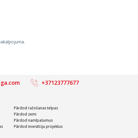
 pakalpojuma.
iga.com
+37123777677
Pārdod ražošanas telpas
Pārdod zemi
Pārdod namīpašumus
as
Pārdod investīciju projektus