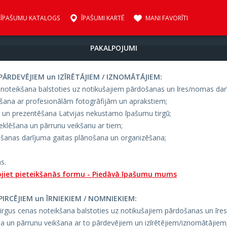
ĪPAŠUMU KATALOGS
ĪPAŠUMI KARTĒ
MANI FAVORĪTI
PAKALPOJUMI
RDEVĒJIEM un IZĪRĒTĀJIEM / IZNOMĀTĀJIEM:
noteikšana balstoties uz notikušajiem pārdošanas un īres/nomas dar
šana ar profesionālām fotogrāfijām un aprakstiem;
un prezentēšana Latvijas nekustamo īpašumu tirgū;
eklēšana un pārrunu veikšanu ar tiem;
šanas darījuma gaitas plānošana un organizēšana;
s.
jiet pieteikšanās formu -
Piedāvā īpašumu mums
RCĒJIEM un ĪRNIEKIEM / NOMNIEKIEM:
gus cenas noteikšana balstoties uz notikušajiem pārdošanas un īre
un pārrunu veikšana ar to pārdevējiem un izīrētējiem/iznomātājiem