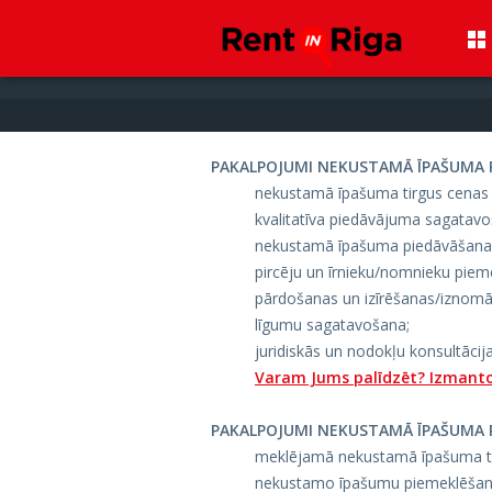
PAKALPOJUMI NEKUSTAMĀ ĪPAŠUMA PĀ
nekustamā īpašuma tirgus cenas 
kvalitatīva piedāvājuma sagatavo
nekustamā īpašuma piedāvāšana 
pircēju un īrnieku/nomnieku piem
pārdošanas un izīrēšanas/iznomā
līgumu sagatavošana;
juridiskās un nodokļu konsultācija
Varam Jums palīdzēt? Izmanto
PAKALPOJUMI NEKUSTAMĀ ĪPAŠUMA PI
meklējamā nekustamā īpašuma tir
nekustamo īpašumu piemeklēšana 