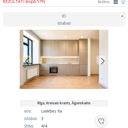
REZULTĀTI (kopā 579)
Režīms:
ID
Istabas
Rīga, Kreisais krasts, Āgenskalns
Iela:
Lielirbes 9a
Istabas:
3
Stāvs:
4/4