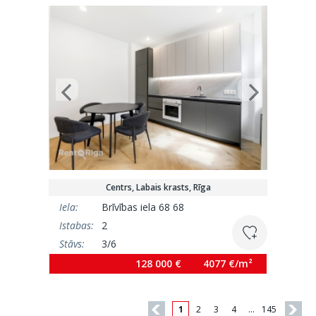
Centrs, Labais krasts, Rīga
Iela:
Brīvības iela 68 68
Istabas:
2
Stāvs:
3/6
Platība:
31.4 m²
128 000 €
4077 €/m²
1
2
3
4
…
145