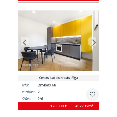
Centrs, Labais krasts, Rīga
Iela:
Brīvības 68
Istabas:
2
Stāvs:
2/6
Platība:
31.4 m²
128 000 €
4077 €/m²