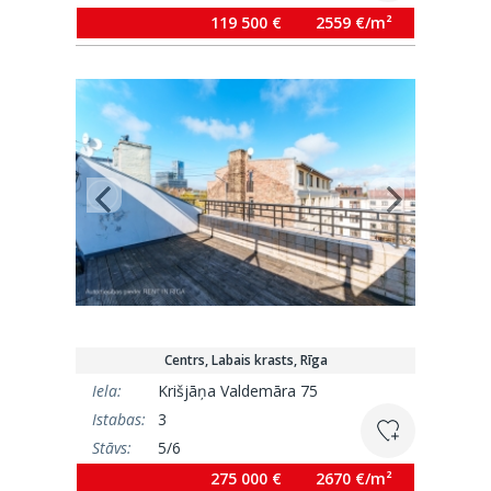
Platība:
46.7 m²
119 500 €
2559 €/m²
Centrs, Labais krasts, Rīga
Iela:
Krišjāņa Valdemāra 75
Istabas:
3
Stāvs:
5/6
Platība:
103 m²
275 000 €
2670 €/m²