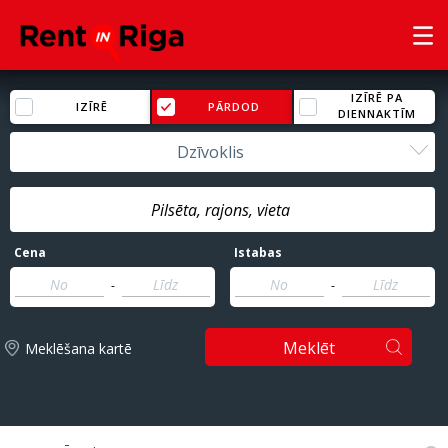
IZĪRĒ PA
IZĪRĒ
PĀRDOD
DIENNAKTĪM
Dzīvoklis
Cena
Istabas
-
-
Meklēt
Meklēšana kartē