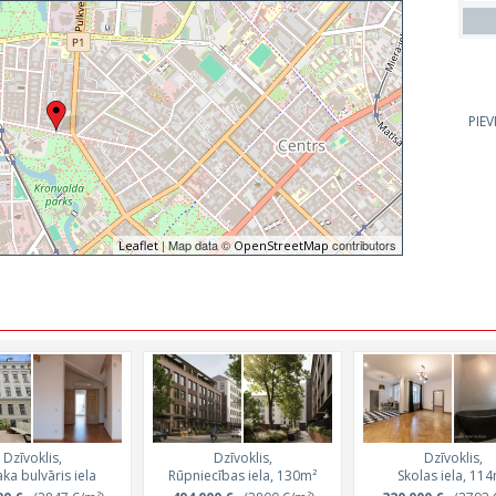
PIE
| Map data ©
contributors
Leaflet
OpenStreetMap
Dzīvoklis,
Dzīvoklis,
Dzīvoklis,
ka bulvāris iela
Rūpniecības iela, 130m²
Skolas iela, 11