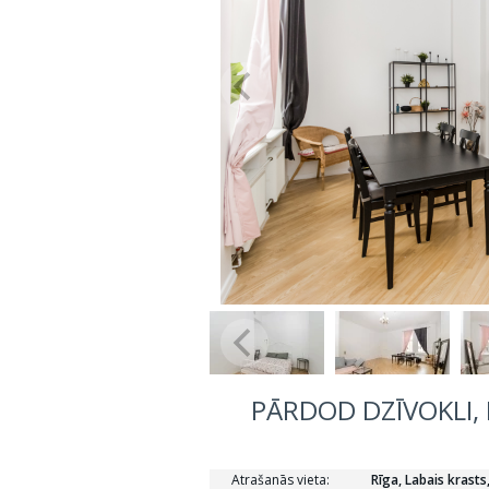
PĀRDOD DZĪVOKLI, E
Atrašanās vieta:
Rīga, Labais krasts