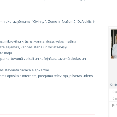
mnieko uzņēmums "Civinity". Zeme ir īpašumā. Dzīvoklis ir
s, mikroviļņu krāsns, vanna, duša, veļas mašīna
staigājamas, vannasistaba un wc atsevišķi
ara māja
arks, tuvumā veikali un kafejnīcas, tuvumā skolas un
as stāvvieta tuvākajā apkārtnē
ams optiskais internets, pieejama televīzija, pilsētas ūdens
Sazi