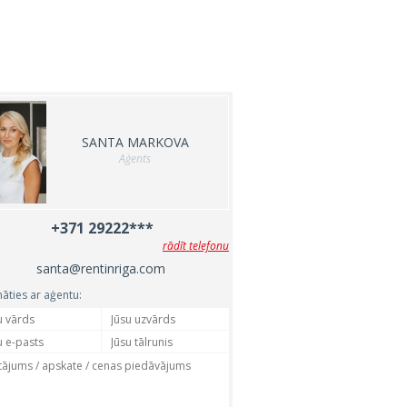
SANTA MARKOVA
Aģents
+371 29222***
rādīt telefonu
santa@rentinriga.com
nāties ar aģentu: