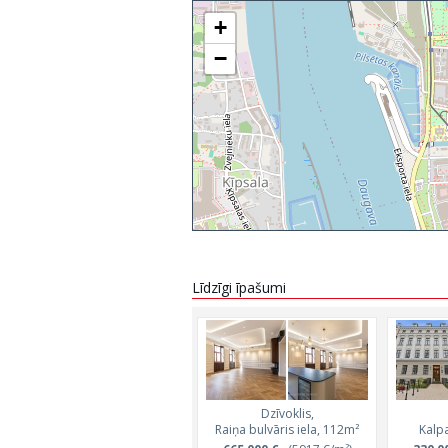
+
−
Līdzīgi īpašumi
Dzīvoklis,
Raiņa bulvāris iela, 112m²
Kalpa