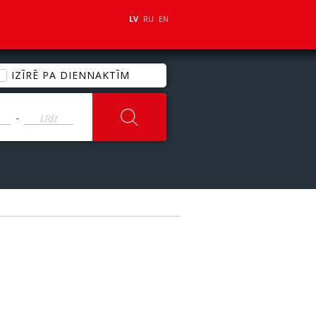
LV
RU
EN
IZĪRĒ PA DIENNAKTĪM
-