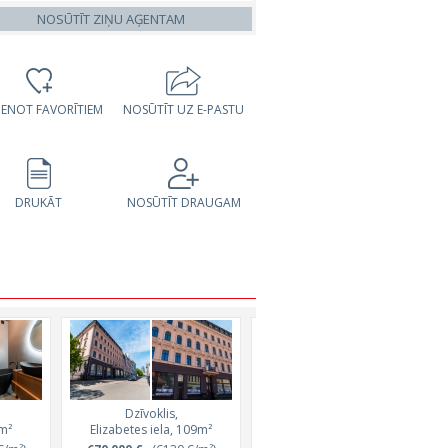
NOSŪTĪT ZIŅU AĢENTAM
VIENOT FAVORĪTIEM
NOSŪTĪT UZ E-PASTU
DRUKĀT
NOSŪTĪT DRAUGAM
Dzīvoklis,
Dzīvoklis,
4m²
Elizabetes iela, 109m²
Grostonas iela, 88m²