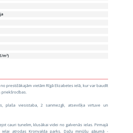
ja
 €/m²)
o prestižākajām vietām Rīgā Elizabetes ielā, kur var baudīt
 priekšrocības.
, plaša viesistaba, 2 sanmezgli, atsevišķa virtuve un
jot cauri tunelim, klusākai videi no galvenās ielas. Pirmajā
i ielai atrodas Kronvalda parks. Dažu minūšu gājumā -