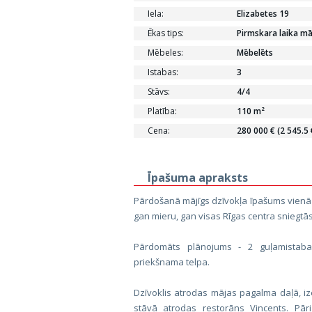
Iela:
Elizabetes 19
Ēkas tips:
Pirmskara laika mā
Mēbeles:
Mēbelēts
Istabas:
3
Stāvs:
4/4
Platība:
110 m²
Cena:
280 000 € (2 545.5
Īpašuma apraksts
Pārdošanā mājīgs dzīvokļa īpašums vienā n
gan mieru, gan visas Rīgas centra sniegtās
Pārdomāts plānojums - 2 guļamistabas
priekšnama telpa.
Dzīvoklis atrodas mājas pagalma daļā, ize
stāvā atrodas restorāns Vincents. Pār