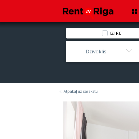
IZĪRĒ
Dzīvoklis
Atpakaļ uz sarakstu