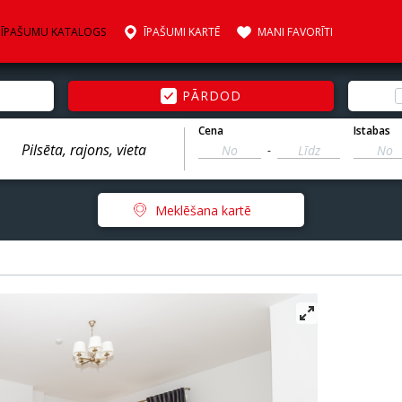
ĪPAŠUMU KATALOGS
ĪPAŠUMI KARTĒ
MANI FAVORĪTI
PĀRDOD
Cena
Istabas
-
Meklēšana kartē