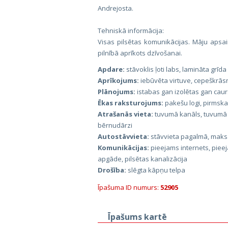
Andrejosta.
Tehniskā informācija:
Visas pilsētas komunikācijas. Māju apsai
pilnībā aprīkots dzīvošanai.
Apdare:
stāvoklis ļoti labs, lamināta grīda
Aprīkojums:
iebūvēta virtuve, cepeškrāsn
Plānojums:
istabas gan izolētas gan caur
Ēkas raksturojums:
pakešu logi, pirmsk
Atrašanās vieta:
tuvumā kanāls, tuvumā p
bērnudārzi
Autostāvvieta:
stāvvieta pagalmā, maks
Komunikācijas:
pieejams internets, pieej
apgāde, pilsētas kanalizācija
Drošība:
slēgta kāpņu telpa
Īpašuma ID numurs:
52905
Īpašums kartē