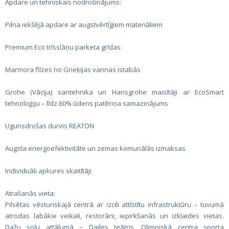
Apdare un tehniskais nodrošinājums:
Pilna iekšējā apdare ar augstvērtīgiem materiāliem
Premium Eco trīsslāņu parketa grīdas
Marmora flīzes no Grieķijas vannas istabās
Grohe (Vācija) santehnika un Hansgrohe maisītāji ar EcoSmart
tehnoloģiju – līdz 60% ūdens patēriņa samazinājums
Ugunsdrošas durvis REATON
Augsta energoefektivitāte un zemas komunālās izmaksas
Individuāli apkures skaitītāji
Atrašanās vieta:
Pilsētas vēsturiskajā centrā ar izcili attīstītu infrastruktūru – tuvumā
atrodas labākie veikali, restorāni, iepirkšanās un izklaides vietas.
Dažu soļu attālumā – Dailes teātris, Olimpiskā centra sporta