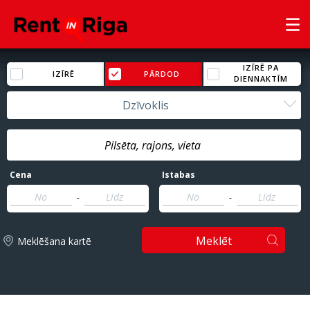
IZĪRĒ PA
IZĪRĒ
PĀRDOD
DIENNAKTĪM
Dzīvoklis
Cena
Istabas
-
-
Meklēt
Meklēšana kartē