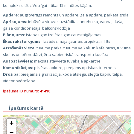
komplekss. Līdz Vecrīgai – tikai 15 minūtes kājām.
Apdare:
augstvērtīgs remonts un apdare, gala apdare, parketa grīda
Aprīkojums:
iebūvēta virtuve, uzstādīta santehnika, vanna, duša,
gaisa kondicionētājs, balkons/lodžija
Plānojums:
istabas gan izolētas gan caurstaigājamas
Ēkas raksturojums:
fasādes māja, jaunais projekts, ir lifts
Atrašanās vieta:
tuvumā parks, tuvumā veikali un kafejnīcas, tuvumā
skolas un bērnudārzi, ērta sabiedriskā transporta kustība
Autostāvvieta:
maksas stāvvieta tuvākajā apkārtnē
Komunikācijas:
pilsētas apkure, pieejams optiskais internets
Drošība:
pieejama signalizācija, koda atslēga, slēgta kāpņu telpa,
videonovērošana
Īpašuma ID numurs:
41410
Īpašums kartē
+
−