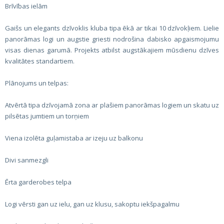
Brīvības ielām
Gaišs un elegants dzīvoklis kluba tipa ēkā ar tikai 10 dzīvokļiem. Lielie
panorāmas logi un augstie griesti nodrošina dabisko apgaismojumu
visas dienas garumā. Projekts atbilst augstākajiem mūsdienu dzīves
kvalitātes standartiem.
Plānojums un telpas:
Atvērtā tipa dzīvojamā zona ar plašiem panorāmas logiem un skatu uz
pilsētas jumtiem un torņiem
Viena izolēta guļamistaba ar izeju uz balkonu
Divi sanmezgli
Ērta garderobes telpa
Logi vērsti gan uz ielu, gan uz klusu, sakoptu iekšpagalmu