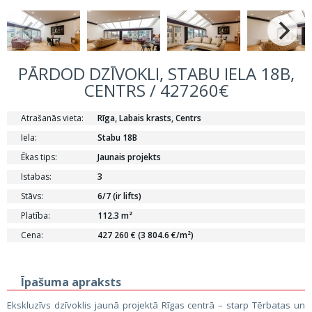
PĀRDOD DZĪVOKLI, STABU IELA 18B,
CENTRS / 427260€
Atrašanās vieta:
Rīga, Labais krasts, Centrs
Iela:
Stabu 18B
Ēkas tips:
Jaunais projekts
Istabas:
3
Stāvs:
6/7 (ir lifts)
Platība:
112.3 m²
Cena:
427 260 € (3 804.6 €/m²)
Īpašuma apraksts
Ekskluzīvs dzīvoklis jaunā projektā Rīgas centrā – starp Tērbatas un