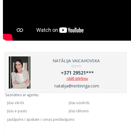
NATĀLIJA VAICAHOVSKA
Aģents
+371 29521***
rādīt telefonu
natalija@rentinriga.com
Sazināties ar aģentu: