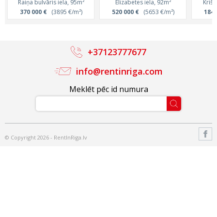
Raiņa bulvāris iela, 95m²
Elizabetes iela, 92m²
Krišj
370 000 €
(3895 €/m²)
520 000 €
(5653 €/m²)
184 
+37123777677
info@rentinriga.com
Meklēt pēc id numura
© Copyright 2026 - RentInRiga.lv