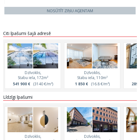
NOSŪTĪT ZIŅU AĢENTAM
Citi īpašumi šajā adresē
Dzīvoklis,
Dzīvoklis,
Stabu iela, 172m²
Stabu iela, 110m²
S
541 900 €
(3140 €/m²)
1 850 €
(16.8 €/m²)
289 
Līdzīgi īpašumi
Dzīvoklis,
Dzīvoklis,