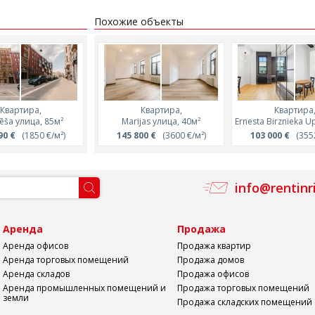
Похожие объекты
Квартира,
Квартира,
Квартира,
Квартира,
Квартира
ēša улица, 85м²
Lāčplēša улица, 48м²
Marijas улица, 40м²
Ernesta Birznieka U
Lāčplēša улица, 
90 €
(1850 €/м²)
165 240 €
145 800 €
(3400 €/м²)
(3600 €/м²)
164 850 €
103 000 €
(3500 €
(3552
info@rentinr
а
Аренда
Продажа
Аренда офисов
Продажа квартир
Аренда торговых помещений
Продажа домов
Аренда складов
Продажа офисов
Аренда промышленных помещений и
Продажа торговых помещений
земли
Продажа складских помещений