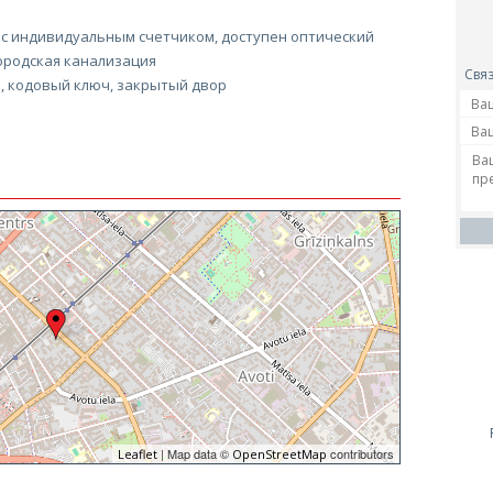
 с индивидуальным счетчиком, доступен оптический
ородская канализация
Связ
, кодовый ключ, закрытый двор
| Map data ©
contributors
Leaflet
OpenStreetMap