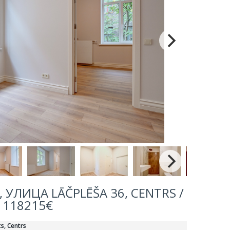
УЛИЦА LĀČPLĒŠA 36, CENTRS /
118215€
ts, Centrs