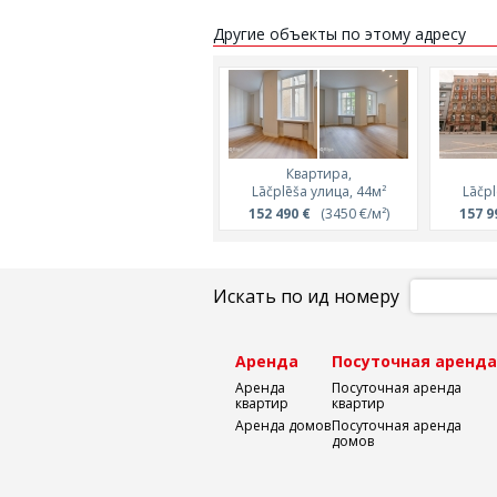
Другие объекты по этому адресу
Квартира,
Lāčplēša улица, 44м²
Lāčpl
152 490 €
(3450 €/м²)
157 9
Искать по ид номеру
Аренда
Посуточная аренд
Аренда
Посуточная аренда
квартир
квартир
Аренда домов
Посуточная аренда
домов