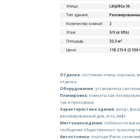
Улица:
Lāčplēša 36
Тип здания:
Реновированны
Количество комнат:
2
Этаж:
3/5 (ir lifts)
Площадь:
33.3 м²
Цена:
118 215 € (3 550 
Отделка:
состояние очень хорошее, в
отделка
Оборудование:
установлена сантехн
Планировка:
комнаты как изолирован
так и проходные
Характеристика здания:
вход с фаса
реновированный дом, есть лифт
Местонахождение:
поблизости магаз
сообщение общественного транспорта
Автостоянка:
платная (Ригас сатиксме