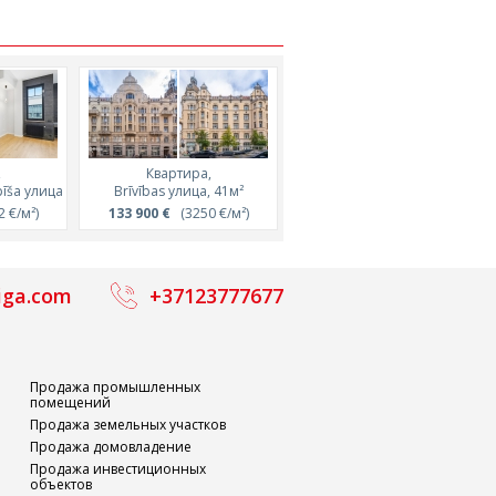
,
Квартира,
Квартира,
Квартира,
Квартира,
pīša улица
47м²
Lāčplēša улица, 47м²
Brīvības улица, 41м²
Lāčplēša улица, 68м²
Artilērijas улица, 27м²
/м²)
 €/м²)
171 000 €
133 900 €
(3600 €/м²)
(3250 €/м²)
259 160 €
25 000 €
(3800 €/м²)
(900 €/м²)
iga.com
+37123777677
Продажа промышленных
помещений
Продажа земельных участков
Продажа домовладение
Продажа инвестиционных
объектов