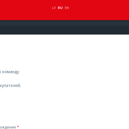
LV
RU
EN
 команду;
купателей;
хождение
*