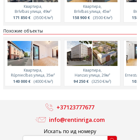
Квартира,
Квартира,
Brīvības улица, 49м²
Brīvības улица, 45м²
Brī
171 850 €
(3500 €/м²)
158 900 €
(3500 €/м²)
158 
Похожие объекты
Квартира,
Квартира,
Rūpniecības улица, 35м²
Hanzas улица, 29м²
Ernesta 
140 000 €
(4000 €/м²)
94 250 €
(3250 €/м²)
103 
+37123777677
info@rentinriga.com
Искать по ид номеру