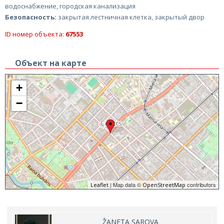
водоснабжение, городская канализация
Безопасность:
закрытая лестничная клетка, закрытый двор
ID номер объекта:
67553
Объект на карте
+
−
| Map data ©
contributors
Leaflet
OpenStreetMap
ŽANETA SAROVA