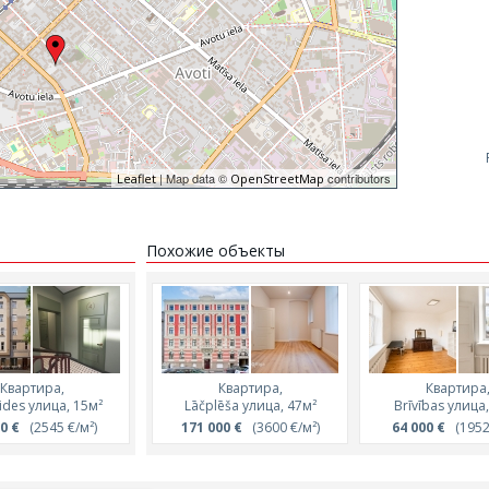
| Map data ©
contributors
Leaflet
OpenStreetMap
Похожие объекты
Квартира,
Квартира,
Квартира
ūdes улица, 15м²
Lāčplēša улица, 47м²
Brīvības улица
0 €
(2545 €/м²)
171 000 €
(3600 €/м²)
64 000 €
(1952 