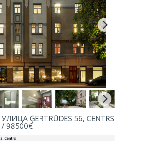
УЛИЦА ĢERTRŪDES 56, CENTRS
/ 98500€
ts, Centrs