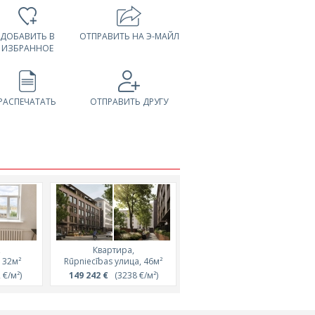
ДОБАВИТЬ В
ОТПРАВИТЬ НА Э-МАЙЛ
ИЗБРАННОЕ
РАСПЕЧАТАТЬ
ОТПРАВИТЬ ДРУГУ
,
Квартира,
Квартира,
, 32м²
Rūpniecības улица, 46м²
Lāčplēša улица, 47м²
€/м²)
149 242 €
(3238 €/м²)
164 850 €
(3500 €/м²)