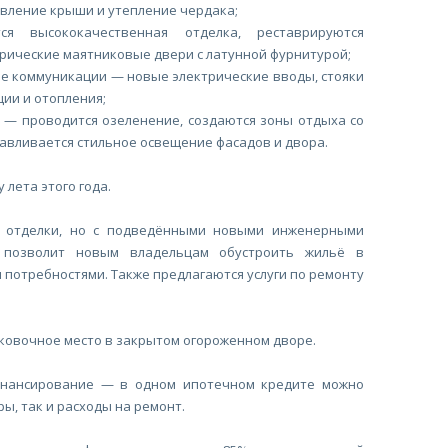
овление крыши и утепление чердака;
ся высококачественная отделка, реставрируются
рические маятниковые двери с латунной фурнитурой;
е коммуникации — новые электрические вводы, стояки
ии и отопления;
 — проводится озеленение, создаются зоны отдыха со
навливается стильное освещение фасадов и двора.
 лета этого года.
й отделки, но с подведёнными новыми инженерными
 позволит новым владельцам обустроить жильё в
 потребностями. Также предлагаются услуги по ремонту
ковочное место в закрытом огороженном дворе.
инансирование — в одном ипотечном кредите можно
ы, так и расходы на ремонт.