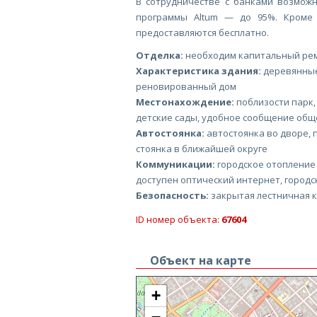
В сотрудничестве с банками возмож
программы Altum — до 95%. Кроме 
предоставляются бесплатно.
Отделка:
необходим капитальный ре
Характеристика здания:
деревянные
реновированный дом
Местонахождение:
поблизости парк,
детские сады, удобное сообщение общ
Автостоянка:
автостоянка во дворе, п
стоянка в ближайшей округе
Коммуникации:
городское отопление 
доступен оптический интернет, городс
Безопасность:
закрытая лестничная к
ID номер объекта:
67604
Объект на карте
+