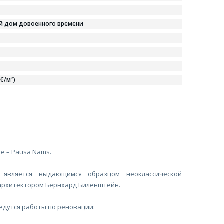
й дом довоенного времени
 €/м²)
е – Pausa Nams.
 является выдающимся образцом неоклассической
архитектором Бернхард Биленштейн.
едутся работы по реновации: