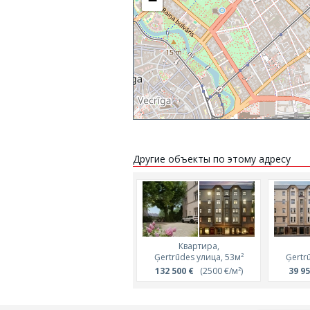
−
Другие объекты по этому адресу
Квартира,
Ģertrūdes улица, 53м²
Ģertr
132 500 €
(2500 €/м²)
39 95