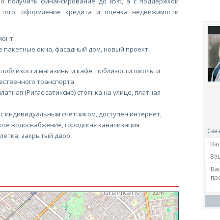
но получить финансирование до 85%, а с поддержкой
того, оформление кредита и оценка недвижимости
монт
 пакетные окна, фасадный дом, новый проект,
 поблизости магазины и кафе, поблизости школы и
ественного транспорта
латная (Ригас сатиксме) стоянка на улице, платная
с индивидуальным счетчиком, доступен интернет,
кое водоснабжение, городская канализация
Связ
летка, закрытый двор