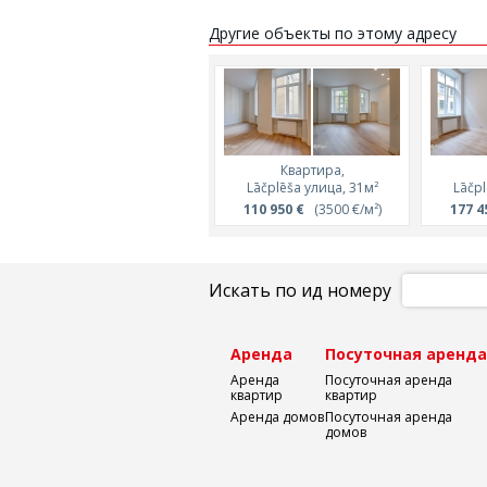
Другие объекты по этому адресу
Квартира,
Lāčplēša улица, 31м²
Lāčpl
110 950 €
(3500 €/м²)
177 4
Искать по ид номеру
Аренда
Посуточная аренд
Аренда
Посуточная аренда
квартир
квартир
Аренда домов
Посуточная аренда
домов