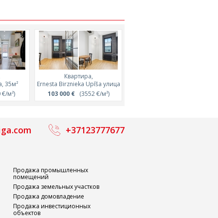
,
Квартира,
Квартира,
Квартира,
Квартира,
63м²
а, 35м²
Ernesta Birznieka Upīša улица
Lāčplēša улица, 60м²
Lāčplēša улица, 54м²
Rūpniecības улица, 28м²
/м²)
€/м²)
228 380 €
103 000 €
(3800 €/м²)
(3552 €/м²)
96 075 €
80 360 €
(1750 €/м²)
(2800 €/м²)
iga.com
+37123777677
Продажа промышленных
помещений
Продажа земельных участков
Продажа домовладение
Продажа инвестиционных
объектов