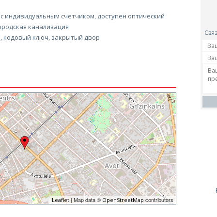
 с индивидуальным счетчиком, доступен оптический
ородская канализация
Связ
, кодовый ключ, закрытый двор
| Map data ©
contributors
Leaflet
OpenStreetMap