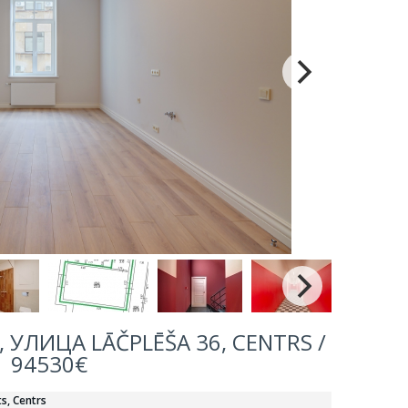
УЛИЦА LĀČPLĒŠA 36, CENTRS /
94530€
ts, Centrs