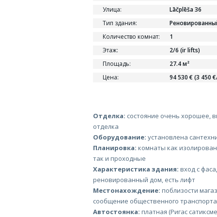
Улица:
Lāčplēša 36
Тип здания:
Реновированны
Количество комнат:
1
Этаж:
2/6 (ir lifts)
Площадь:
27.4 м²
Цена:
94 530 € (3 450 €
Отделка:
состояние очень хорошее, в
отделка
Оборудование:
установлена сантехн
Планировка:
комнаты как изолирован
так и проходные
Характеристика здания:
вход с фаса
реновированный дом, есть лифт
Местонахождение:
поблизости магаз
сообщение общественного транспорта
Автостоянка:
платная (Ригас сатиксме