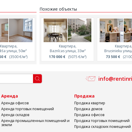
Похожие объекты
Квартира,
Квартира,
Квартира,
Квартира,
Квартира
ēša улица, 50м²
Lāčplēša улица, 48м²
Baznīcas улица, 33м²
Lāčplēša улица, 
Bruņinieku улиц
50 €
(3500 €/м²)
165 240 €
170 000 €
(3400 €/м²)
(5075 €/м²)
139 480 €
73 500 €
(2200 €
(2100 
info@rentinr
а
Аренда
Продажа
Аренда офисов
Продажа квартир
Аренда торговых помещений
Продажа домов
Аренда складов
Продажа офисов
Аренда промышленных помещений и
Продажа торговых помещений
земли
Продажа складских помещений