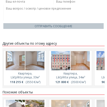
ОТПРАВИТЬ СООБЩЕНИЕ
Другие объекты по этому адресу
Квартира,
Квартира,
Lāčplēša улица, 33м²
Lāčplēša улица, 34м²
Lāč
118 215 €
(3550 €/м²)
121 800 €
(3500 €/м²)
96 
Похожие объекты