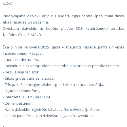
stāvā!
Piedāvājumā dzīvokļi ar pilnu apdari Rīgas centrā. Īpašumam divas
ēkas fasādes un pagalma.
Divistabu dzīvoklis ar kopējo platību 33.3 kvadrātmetri atrodas
fasādes ēkas 3. stāvā.
Ēka pilnībā renovēta 2025. gadā – atjaunots fasāde, jumts un visas
inženierkomunikācijas .
- Jauns moderns lifts.
- Individuālie skaitītāji ūdens, elektrība, apkure, viss pēc skaitītājiem.
- Regulējami radiatori.
- Siltās grīdas vannas istabās.
- Trīs pakešu energoefektīvi logi ar lielisku skaņas izolācija.
- Digitālais Domofons;
- Internets TET un BALTCOM.
- Zeme īpašumā.
- Katrs dzīvoklis reģistrēts kā atsevišķs dzīvokļa īpašums.
- Lieliski piemērots gan dzīvošanai, gan kā investīcijai.