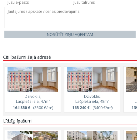
NOSŪTĪT ZIŅU AĢENTAM
Citi īpašumi šajā adresē
Dzīvoklis,
Dzīvoklis,
Lāčplēša iela, 47m²
Lāčplēša iela, 48m²
Lā
164 850 €
(3500 €/m²)
165 240 €
(3400 €/m²)
139 
Līdzīgi īpašumi