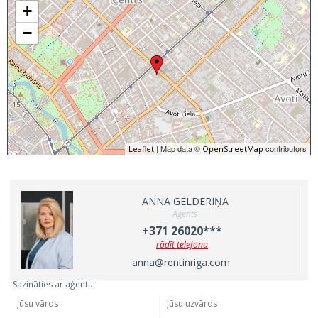
+
−
| Map data ©
contributors
Leaflet
OpenStreetMap
ANNA GELDERIŅA
Aģents
+371 26020***
rādīt telefonu
anna@rentinriga.com
Sazināties ar aģentu: