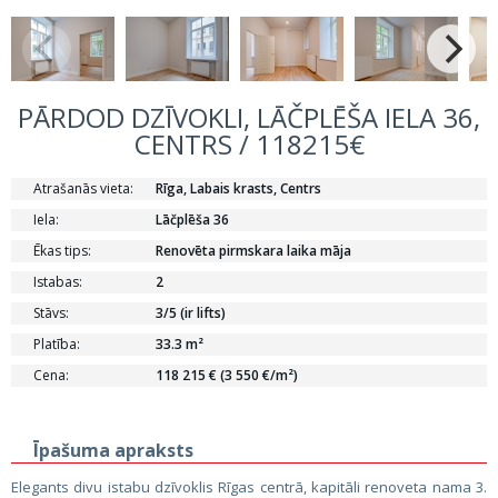
PĀRDOD DZĪVOKLI, LĀČPLĒŠA IELA 36,
CENTRS / 118215€
Atrašanās vieta:
Rīga, Labais krasts, Centrs
Iela:
Lāčplēša 36
Ēkas tips:
Renovēta pirmskara laika māja
Istabas:
2
Stāvs:
3/5 (ir lifts)
Platība:
33.3 m²
Cena:
118 215 € (3 550 €/m²)
Īpašuma apraksts
Elegants divu istabu dzīvoklis Rīgas centrā, kapitāli renoveta nama 3.