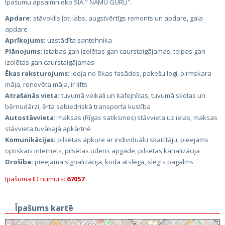
Īpašumu apsaimnieko SIA " NAMU GURU".
Apdare:
stāvoklis ļoti labs, augstvērtīgs remonts un apdare, gala
apdare
Aprīkojums:
uzstādīta santehnika
Plānojums:
istabas gan izolētas gan caurstaigājamas, telpas gan
izolētas gan caurstaigājamas
Ēkas raksturojums:
ieeja no ēkas fasādes, pakešu logi, pirmskara
māja, renovēta māja, ir lifts
Atrašanās vieta:
tuvumā veikali un kafejnīcas, tuvumā skolas un
bērnudārzi, ērta sabiedriskā transporta kustība
Autostāvvieta:
maksas (Rīgas satiksmes) stāvvieta uz ielas, maksas
stāvvieta tuvākajā apkārtnē
Komunikācijas:
pilsētas apkure ar individuālu skaitītāju, pieejams
optiskais internets, pilsētas ūdens apgāde, pilsētas kanalizācija
Drošība:
pieejama signalizācija, koda atslēga, slēgts pagalms
Īpašuma ID numurs:
67057
Īpašums kartē