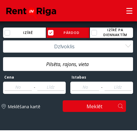
IZĪRĒ PA
IZĪRĒ
PĀRDOD
DIENNAKTĪM
Dzīvoklis
Cena
Istabas
-
-
Meklēt
Meklēšana kartē