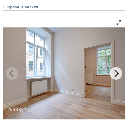
Atpakaļ uz sarakstu