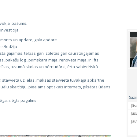
zīvokļa īpašums.
nvestīcijai.
 remonts un apdare, gala apdare
s/lodžija
staigājamas, telpas gan izolētas gan caurstaigājamas
, pakešu logi, pirmskara māja, renovēta māja, ir lifts
nīcas, tuvumā skolas un bērnudārzi, ērta sabiedriskā
 stāvvieta uz ielas, maksas stāvvieta tuvākajā apkārtnē
uālu skaitītāju, pieejams optiskais internets, pilsētas ūdens
Sazi
lēga, slēgts pagalms