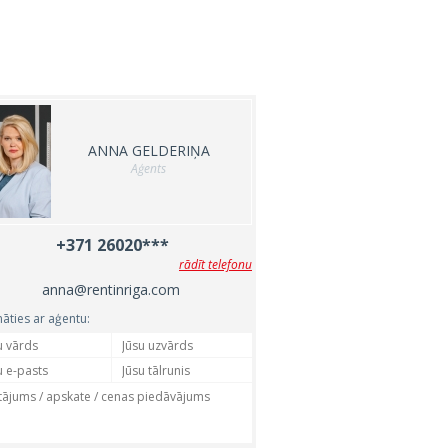
ANNA GELDERIŅA
Aģents
+371 26020***
rādīt telefonu
anna@rentinriga.com
nāties ar aģentu: