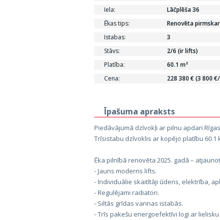
Iela:
Lāčplēša 36
Ēkas tips:
Renovēta pirmskar
Istabas:
3
Stāvs:
2/6 (ir lifts)
Platība:
60.1 m²
Cena:
228 380 € (3 800 €
Īpašuma apraksts
Piedāvājumā dzīvokļi ar pilnu apdari Rīg
Trīsistabu dzīvoklis ar kopējo platību 60.
Ēka pilnībā renovēta 2025. gadā – atjauno
- Jauns moderns lifts.
- Individuālie skaitītāji ūdens, elektrība, a
- Regulējami radiatori.
- Siltās grīdas vannas istabās.
- Trīs pakešu energoefektīvi logi ar lielisku