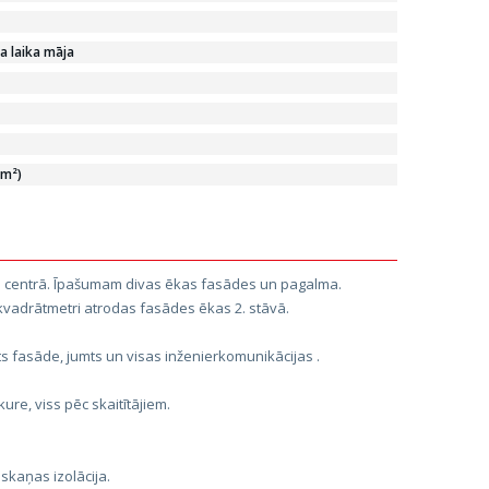
a laika māja
/m²)
as centrā. Īpašumam divas ēkas fasādes un pagalma.
1 kvadrātmetri atrodas fasādes ēkas 2. stāvā.
ts fasāde, jumts un visas inženierkomunikācijas .
pkure, viss pēc skaitītājiem.
 skaņas izolācija.