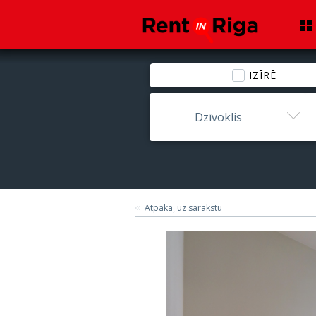
IZĪRĒ
Dzīvoklis
Atpakaļ uz sarakstu