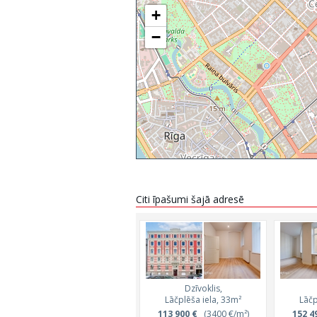
+
−
Citi īpašumi šajā adresē
Dzīvoklis,
Lāčplēša iela, 33m²
Lāčp
113 900 €
(3400 €/m²)
152 4