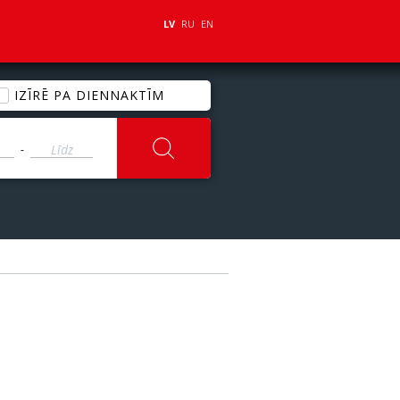
LV
RU
EN
IZĪRĒ PA DIENNAKTĪM
-