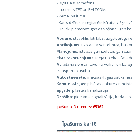
- Digitālais Domofons;
- Internets TET un BALTCOM.
- Zeme īpašumā.
- Katrs dzīvoklis reģistrēts kā atsevišķs d
- Lieliski piemērots gan dzīvošanai, gan kā i
Apdare:
stāvoklis ļoti labs, augstvērtīgs
Aprīkojums:
uzstādīta santehnika, balkon
Plānojums:
istabas gan izolētas gan caur
Ēkas raksturojums:
ieeja no ēkas fasādes
Atrašanās vieta:
tuvumā veikali un kafej
transporta kustība
Autostāvvieta:
maksas (Rīgas satiksmes)
Komunikācijas:
pilsētas apkure ar individ
apgāde, pilsētas kanalizācija
Drošība:
pieejama signalizācija, koda ats
Īpašuma ID numurs:
65362
Īpašums kartē