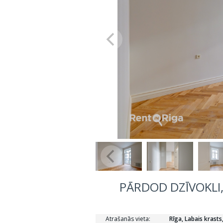
PĀRDOD DZĪVOKLI, 
Atrašanās vieta:
Rīga, Labais krasts