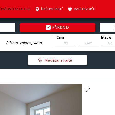
ĪPAŠUMU KATALOGS
ĪPAŠUMI KARTĒ
MANI FAVORĪTI
PĀRDOD
Cena
Istabas
-
Meklēšana kartē