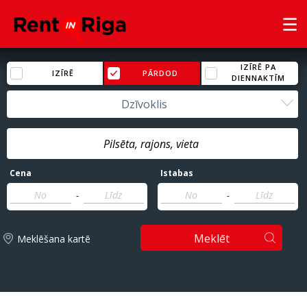
IZĪRĒ PA
IZĪRĒ
PĀRDOD
DIENNAKTĪM
Dzīvoklis
Cena
Istabas
-
-
Meklēt
Meklēšana kartē