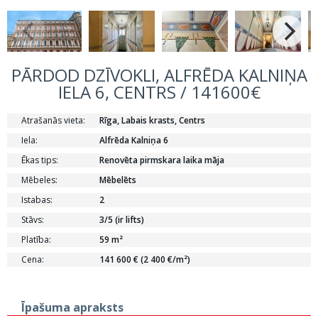
PĀRDOD DZĪVOKLI, ALFRĒDA KALNIŅA
IELA 6, CENTRS / 141600€
Atrašanās vieta:
Rīga, Labais krasts, Centrs
Iela:
Alfrēda Kalniņa 6
Ēkas tips:
Renovēta pirmskara laika māja
Mēbeles:
Mēbelēts
Istabas:
2
Stāvs:
3/5 (ir lifts)
Platība:
59 m²
Cena:
141 600 € (2 400 €/m²)
Īpašuma apraksts