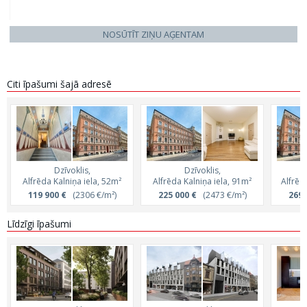
NOSŪTĪT ZIŅU AĢENTAM
Citi īpašumi šajā adresē
Dzīvoklis,
Dzīvoklis,
Alfrēda Kalniņa iela, 52m²
Alfrēda Kalniņa iela, 91m²
Alfrēd
119 900 €
(2306 €/m²)
225 000 €
(2473 €/m²)
269 
Līdzīgi īpašumi