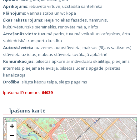
Aprīkojums:
iebūvēta virtuve, uzstādīta santehnika
Plānojums:
vannasistaba un wc kopā
Ēkas raksturojums:
ieeja no ēkas fasādes, namrunis,
kultūrvēsturisks piemineklis, renovēta māja, ir lifts
Atrašanās vieta:
tuvumā parks, tuvumā veikali un kafejnīcas, ērta
sabiedriskā transporta kustība
Autostāvvieta:
pazemes autostāvvieta, maksas (Rīgas satiksmes)
stāvvieta uz ielas, maksas stāvvieta tuvākajā apkārtnē
Komunikācijas:
pilsētas apkure ar individuālu skaitītāju, pieejams
internets, pieejama televīzija, pilsētas ūdens apgāde, pilsētas
kanalizācija
Drošība:
slēgta kāpņu telpa, slēgts pagalms
Īpašuma ID numurs:
64039
Īpašums kartē
+
−