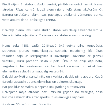
Piedāvājam 2 istabu dzīvokli centrā, pilnībā renovētā namā. Nams
atrodas Rīgas centrā, klusā vienvirziena ielā starp aktīvajām Kr.
Barona un A.Čaka ielām. Īsas pastaigas attālumā Vērmanes parks,
vieta atpūtai dabā, pašā Rīgas centrā.
Dzīvokļa plānojums: Plaša studio istaba, kas daļēji savienota virtuvi.
Viena izolēta guļamitaba. Plaša vannas istaba ar vannu un logu.
Nams celts 1886. gadā. 2016.gadā ēkā veikta pilna renovācija,
izbūvētas jaunas komunikācijas, uzstādīti mūsdienīgi lifti. Ēkas
fasādes daļa un iekšpagalms ir savstarpēji savienoti ar greznu
vestibilu, kuru pārsedz stikla kupols. Ēka ir saudzīgi atjaunota,
saglabājot tās vēsturisko vērtību. Neoklasicisma un eklektikas
elementi ir saglabāti un saudzīgi restaurēti.
Dzīvokļi aprīkoti ar santehniku un ir veikta dzīvokļa pilna apdare. Katrā
dzīvoklī uzstādīti ūdens, elektrības un apkures skaitītāji.
Par papildus samaksu pieejama Box-parking autostāvieta.
Dzīvojamā māja atrodas dažu minūšu gājienā no Vecrīgas, tiešā
tuvumā sabiedriskais transports uz visiem Rīgas rajoniem.
Apdare:
flīžu grīda, lamināta grīda