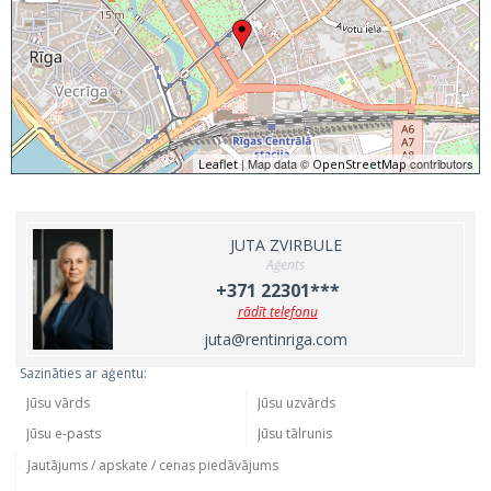
| Map data ©
contributors
Leaflet
OpenStreetMap
JUTA ZVIRBULE
Aģents
+371 22301***
rādīt telefonu
juta@rentinriga.com
Sazināties ar aģentu: