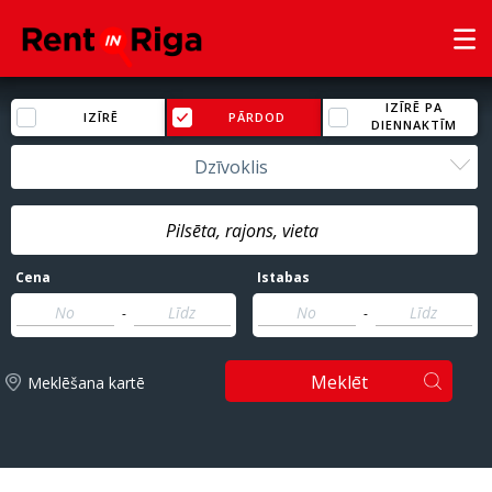
IZĪRĒ PA
IZĪRĒ
PĀRDOD
DIENNAKTĪM
Dzīvoklis
Cena
Istabas
-
-
Meklēt
Meklēšana kartē