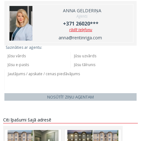
ANNA GELDERIŅA
Aģents
+371 26020***
rādīt telefonu
anna@rentinriga.com
Sazināties ar aģentu:
NOSŪTĪT ZIŅU AĢENTAM
Citi īpašumi šajā adresē