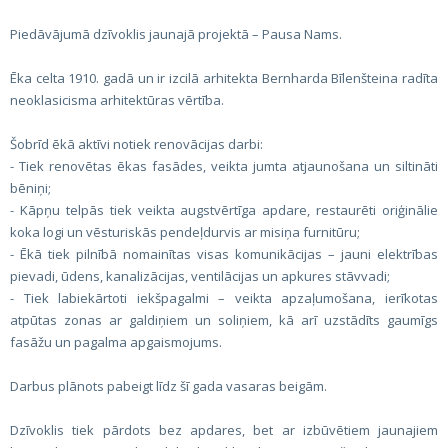
Piedāvājumā dzīvoklis jaunajā projektā – Pausa Nams.
Ēka celta 1910. gadā un ir izcilā arhitekta Bernharda Bīlenšteina radīta
neoklasicisma arhitektūras vērtība.
Šobrīd ēkā aktīvi notiek renovācijas darbi:
- Tiek renovētas ēkas fasādes, veikta jumta atjaunošana un siltināti
bēniņi;
- Kāpņu telpās tiek veikta augstvērtīga apdare, restaurēti oriģinālie
koka logi un vēsturiskās pendeļdurvis ar misiņa furnitūru;
- Ēkā tiek pilnībā nomainītas visas komunikācijas – jauni elektrības
pievadi, ūdens, kanalizācijas, ventilācijas un apkures stāvvadi;
- Tiek labiekārtoti iekšpagalmi – veikta apzaļumošana, ierīkotas
atpūtas zonas ar galdiņiem un soliņiem, kā arī uzstādīts gaumīgs
fasāžu un pagalma apgaismojums.
Darbus plānots pabeigt līdz šī gada vasaras beigām.
Dzīvoklis tiek pārdots bez apdares, bet ar izbūvētiem jaunajiem