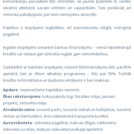
komunikāciju pievadiem līdz dzīvoklim, lai jaunie īpašnieki to varētu
iekārtot atbilstoši savām vēlmēm un vajadzībām. Tiek piedāvāti arī
remonta pakalpojumi, par tiem vienojoties atsevišķi.
Papildus ir iespējams iegādāties arī autostāvvietu slēgtā, nožogotā
pagalmā.
Iegādei iespējams izmantot bankas finansējumu – vienā hipotekārajā
kredītā var iekļaut gan dzīvokļa iegādi, gan remontdarbus.
Sadarbībā ar bankām iespējams saņemt līdzfinansējumu līdz pat 85%
apmērā, bet ar Altum atbalsta programmu – līdz pat 95%. Turklāt
kredīta noformēšana un īpašuma vērtējums ir bez maksas.
Apdare:
nepieciešams kapitālais remonts
Ēkas raksturojums:
koka pakešu logi, fasādes māja, jaunais
projekts, renovēta māja
Atrašanās vieta:
tuvumā parks, tuvumā veikali un kafejnīcas, tuvumā
skolas un bērnudārzi, ērta sabiedriskā transporta kustība
Autostāvvieta:
stāvvieta pagalmā, maksas (Rīgas satiksmes)
stāvvieta uz ielas, maksas stāvvieta tuvākajā apkārtnē