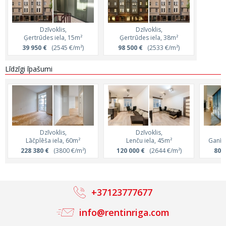
Dzīvoklis,
Dzīvoklis,
Ģertrūdes iela, 15m²
Ģertrūdes iela, 38m²
39 950 €
(2545 €/m²)
98 500 €
(2533 €/m²)
Līdzīgi īpašumi
Dzīvoklis,
Dzīvoklis,
Lāčplēša iela, 60m²
Lenču iela, 45m²
Ganīb
228 380 €
(3800 €/m²)
120 000 €
(2644 €/m²)
80 
+37123777677
info@rentinriga.com