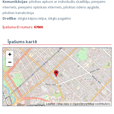
Komunikācijas:
pilsētas apkure ar individuālu skaitītāju, pieejams
internets, pieejams optiskais internets, pilsētas ūdens apgāde,
pilsētas kanalizācija
Drošība:
slēgta kāpņu telpa, slēgts pagalms
Īpašuma ID numurs:
67606
Īpašums kartē
+
−
| Map data ©
contributors
Leaflet
OpenStreetMap