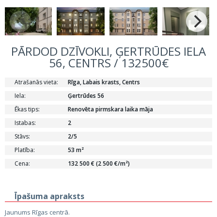
PĀRDOD DZĪVOKLI, ĢERTRŪDES IELA
56, CENTRS / 132500€
Atrašanās vieta:
Rīga, Labais krasts, Centrs
Iela:
Ģertrūdes 56
Ēkas tips:
Renovēta pirmskara laika māja
Istabas:
2
Stāvs:
2/5
Platība:
53 m²
Cena:
132 500 € (2 500 €/m²)
Īpašuma apraksts
Jaunums Rīgas centrā.