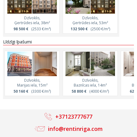
Dzīvoklis,
Dzīvoklis,
Ģertrūdes iela, 38m²
Ģertrūdes iela, 53m²
98 500 €
(2533 €/m²)
132 500 €
(2500 €/m²)
Līdzīgi īpašumi
Dzīvoklis,
Dzīvoklis,
Marijas iela, 15m²
Baznīcas iela, 14m²
Ba
50 160 €
(3300 €/m²)
58 800 €
(4000 €/m²)
62 
+37123777677
info@rentinriga.com