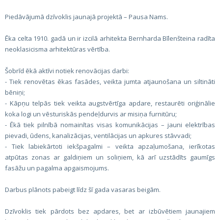
Piedāvājumā dzīvoklis jaunajā projektā – Pausa Nams.
Ēka celta 1910. gadā un ir izcilā arhitekta Bernharda Bīlenšteina radīta
neoklasicisma arhitektūras vērtība.
Šobrīd ēkā aktīvi notiek renovācijas darbi:
- Tiek renovētas ēkas fasādes, veikta jumta atjaunošana un siltināti
bēniņi;
- Kāpņu telpās tiek veikta augstvērtīga apdare, restaurēti oriģinālie
koka logi un vēsturiskās pendeļdurvis ar misiņa furnitūru;
- Ēkā tiek pilnībā nomainītas visas komunikācijas – jauni elektrības
pievadi, ūdens, kanalizācijas, ventilācijas un apkures stāvvadi;
- Tiek labiekārtoti iekšpagalmi – veikta apzaļumošana, ierīkotas
atpūtas zonas ar galdiņiem un soliņiem, kā arī uzstādīts gaumīgs
fasāžu un pagalma apgaismojums.
Darbus plānots pabeigt līdz šī gada vasaras beigām.
Dzīvoklis tiek pārdots bez apdares, bet ar izbūvētiem jaunajiem