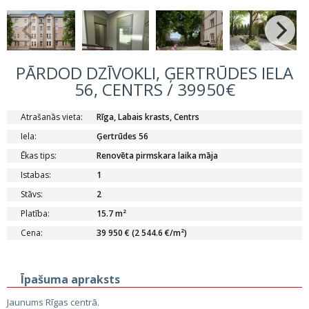
PĀRDOD DZĪVOKLI, ĢERTRŪDES IELA
56, CENTRS / 39950€
Atrašanās vieta:
Rīga, Labais krasts, Centrs
Iela:
Ģertrūdes 56
Ēkas tips:
Renovēta pirmskara laika māja
Istabas:
1
Stāvs:
2
Platība:
15.7 m²
Cena:
39 950 € (2 544.6 €/m²)
Īpašuma apraksts
Jaunums Rīgas centrā.