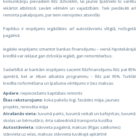
komunikāciju pievadiem līdz dzīvoklim, lai jaunie īpašnieki to varētu
iekārtot atbilstoši savām vēlmēm un vajadzībām. Tiek piedāvāti arī
remonta pakalpojumi, par tiem vienojoties atsevišķi.
Papildus ir iespējams iegādāties arī autostāvvietu slēgtā, nožogotā
pagalmā.
Iegādei iespējams izmantot bankas finansējumu – vienā hipotekārajā
kredītā var iekļaut gan dzīvokļa iegādi, gan remontdarbus.
Sadarbībā ar bankām iespējams saņemt līdzfinansējumu līdz pat 85%
apmērā, bet ar Altum atbalsta programmu – līdz pat 95%. Turklāt
kredīta noformēšana un īpašuma vērtējums ir bez maksas.
Apdare:
nepieciešams kapitālais remonts
Ēkas raksturojums:
koka pakešu logi, fasādes māja, jaunais
projekts, renovēta māja
Atrašanās vieta:
tuvumā parks, tuvumā veikali un kafejnīcas, tuvumā
skolas un bērnudārzi, ērta sabiedriskā transporta kustība
Autostāvvieta:
stāvvieta pagalmā, maksas (Rīgas satiksmes)
stāvvieta uz ielas, maksas stāvvieta tuvākajā apkārtnē