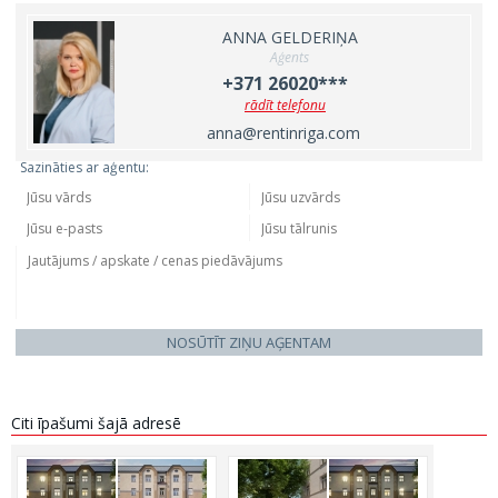
ANNA GELDERIŅA
Aģents
+371 26020***
rādīt telefonu
anna@rentinriga.com
Sazināties ar aģentu:
NOSŪTĪT ZIŅU AĢENTAM
Citi īpašumi šajā adresē