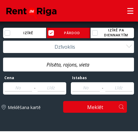
IZĪRĒ PA
IZĪRĒ
PĀRDOD
DIENNAKTĪM
Dzīvoklis
Cena
Istabas
-
-
Meklēt
Meklēšana kartē