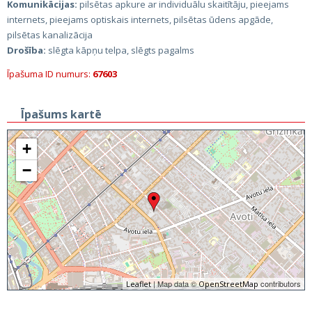
Komunikācijas:
pilsētas apkure ar individuālu skaitītāju, pieejams
internets, pieejams optiskais internets, pilsētas ūdens apgāde,
pilsētas kanalizācija
Drošība:
slēgta kāpņu telpa, slēgts pagalms
Īpašuma ID numurs:
67603
Īpašums kartē
+
−
| Map data ©
contributors
Leaflet
OpenStreetMap