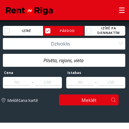
IZĪRĒ PA
IZĪRĒ
PĀRDOD
DIENNAKTĪM
Dzīvoklis
Cena
Istabas
-
-
Meklēt
Meklēšana kartē