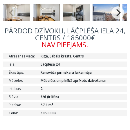
PĀRDOD DZĪVOKLI, LĀČPLĒŠA IELA 24,
CENTRS / 185000€
NAV PIEEJAMS!
Atrašanās vieta:
Rīga, Labais krasts, Centrs
Iela:
Lāčplēša 24
Ēkas tips:
Renovēta pirmskara laika māja
Mēbeles:
Mēbelēts un pilnībā aprīkots dzīvošanai
Istabas:
2
Stāvs:
6/6 (ir lifts)
Platība:
57.1 m²
Cena:
185 000 €