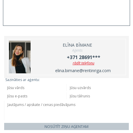
ELĪNA BĪMANE
Aģents
+371 28691***
rādīt telefonu
elina.bimane@rentinriga.com
Sazināties ar aģentu:
NOSŪTĪT ZIŅU AĢENTAM