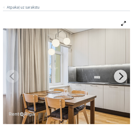
Atpakaļ uz sarakstu