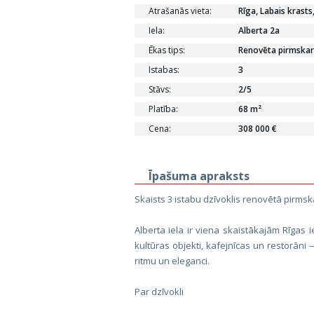
Atrašanās vieta:
Rīga, Labais krasts
Iela:
Alberta 2a
Ēkas tips:
Renovēta pirmskar
Istabas:
3
Stāvs:
2/5
Platība:
68 m²
Cena:
308 000 €
Īpašuma apraksts
Skaists 3 istabu dzīvoklis renovētā pirmska
Alberta iela ir viena skaistākajām Rīgas
kultūras objekti, kafejnīcas un restorāni 
ritmu un eleganci.
Par dzīvokli