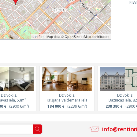
PIE
| Map data ©
contributors
Leaflet
OpenStreetMap
Dzīvoklis,
Dzīvoklis,
Dzīvoklis,
avas iela, 53m²
Krišjāņa Valdemāra iela
Baznīcas iela, 8
30 €
(2900 €/m²)
184 000 €
(2239 €/m²)
238 380 €
(2900 €
info@rentinr