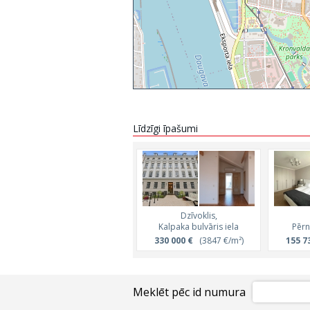
Līdzīgi īpašumi
Dzīvoklis,
Kalpaka bulvāris iela
Pērn
330 000 €
(3847 €/m²)
155 7
Meklēt pēc id numura