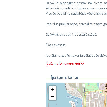
Dzīvokļā plānojums sastāv no divām atse
Alberta ielu, izolēta virtuves zona un vann
Visu šo papildina saglabātie vēsturiskie e
Papildus priekšrocība, dzīvoklim ir savs gā
Dzīvoklis atrodas 1. augstajā stāvā.
Ēka ar vēsturi.
Jautājumu gadījuma vai ja vēlaties šo dzīvo
Īpašuma ID numurs:
66177
Īpašums kartē
+
−