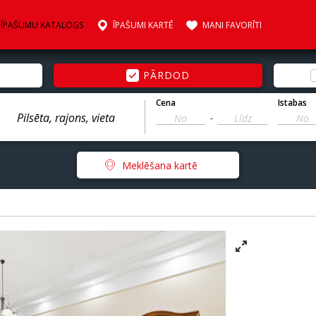
ĪPAŠUMU KATALOGS
ĪPAŠUMI KARTĒ
MANI FAVORĪTI
PĀRDOD
Cena
Istabas
-
Meklēšana kartē