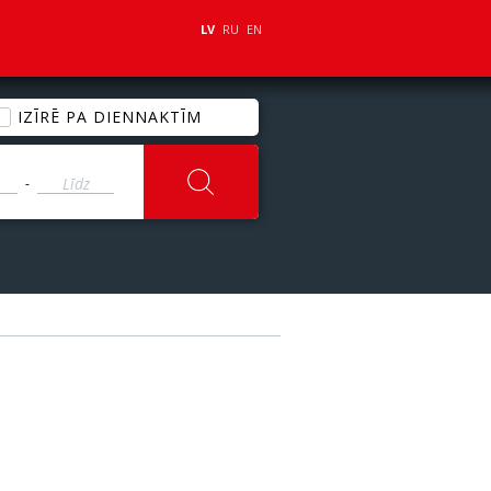
LV
RU
EN
IZĪRĒ PA DIENNAKTĪM
-