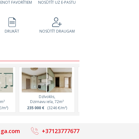
VIENOT FAVORĪTIEM
NOSŪTĪT UZ E-PASTU
DRUKĀT
NOSŪTĪT DRAUGAM
Dzīvoklis,
Dzīvoklis,
2m²
Dzirnavu iela, 72m²
Rūpniecības iela, 72m²
/m²)
235 000 €
(3246 €/m²)
232 000 €
(3200 €/m²)
iga.com
+37123777677