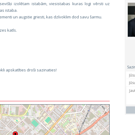
višķi izolētam istabām, viesistabas kuras logi vērsti uz
as istaba.
lementi un augstie griesti, kas dzīvoklim dod savu šarmu.
zes katls.
Sazi
kli apskatīties droši sazinaties!