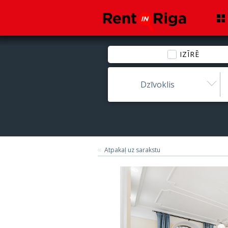
IZĪRĒ
Dzīvoklis
Atpakaļ uz sarakstu