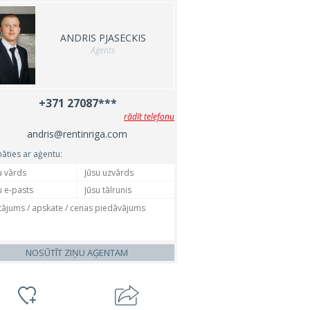
ANDRIS PJASECKIS
Aģents
+371 27087***
rādīt telefonu
andris@rentinriga.com
nāties ar aģentu:
NOSŪTĪT ZIŅU AĢENTAM