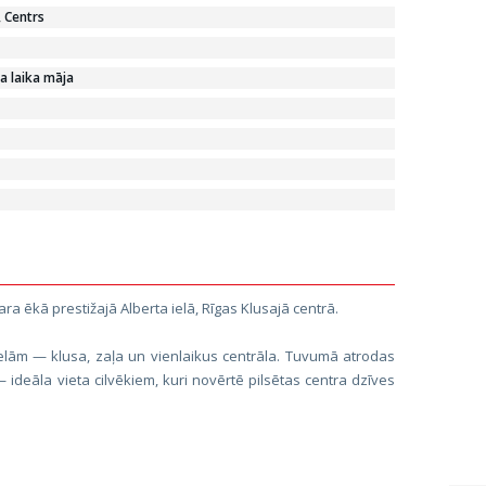
, Centrs
a laika māja
ra ēkā prestižajā Alberta ielā, Rīgas Klusajā centrā.
 ielām — klusa, zaļa un vienlaikus centrāla. Tuvumā atrodas
— ideāla vieta cilvēkiem, kuri novērtē pilsētas centra dzīves