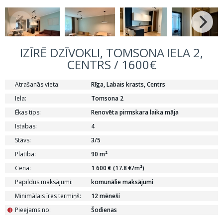
IZĪRĒ DZĪVOKLI, TOMSONA IELA 2,
CENTRS / 1600€
Atrašanās vieta:
Rīga, Labais krasts, Centrs
Iela:
Tomsona 2
Ēkas tips:
Renovēta pirmskara laika māja
Istabas:
4
Stāvs:
3/5
Platība:
90 m²
Cena:
1 600 € (17.8 €/m²)
Papildus maksājumi:
komunālie maksājumi
Minimālais īres termiņš:
12 mēneši
Pieejams no:
Šodienas
i