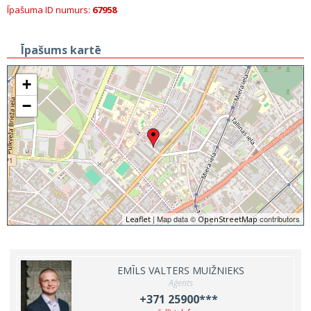
Īpašuma ID numurs:
67958
Īpašums kartē
+
−
| Map data ©
contributors
Leaflet
OpenStreetMap
EMĪLS VALTERS MUIŽNIEKS
Aģents
+371 25900***