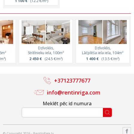
1 100 €
(12.2 €/m²)
Dzīvoklis,
Dzīvoklis,
06m²
Strēlnieku iela, 100m²
Lāčplēša iela iela, 104m²
m²)
2 450 €
(24.5 €/m²)
1 400 €
(13.5 €/m²)
+37123777677
info@rentinriga.com
Meklēt pēc id numura
© Copyright 2026 - RentInRiga.lv