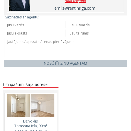
rādīt telefonu
emils@rentinriga.com
Sazināties ar aģentu:
NOSŪTĪT ZIŅU AĢENTAM
Citi īpašumi šajā adresē
Dzīvoklis,
Tomsona iela, 90m²