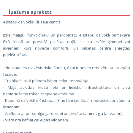
Īpašuma apraksts
4 istabu dzīvoklis Klusajā centrā
Izīrē mājīgu, funkcionālu un pārdomātu 4 istabu dzīvokli pirmskara
ēkā, klusā un prestižā pilsētas daļā. Lieliska izvēle ģimenei vai
ikvienam, kurš novērtē komfortu un pilsētas centra sniegtās
priekšrocības.
- Neskatoties uz vēsturisko šarmu, ēkai ir nesen renovēta un siltināta
fasāde.
- Tuvākajā laikā plānota kāpņu telpu renovācija.
- Māja atrodas klusā ielā ar lielisku infrastruktūru un visu
nepieciešamo rokas stiepiena attālumā.
- Kopumā dzīvoklī ir 4 istabas (3 no tām izolētas), nodrošinot privātumu
ikvienam:
- Aprīkota ar personīgo garderobi un privātu sanmezglu (ar vannu).
- Vieta rīta kafijai vai elpas vilcienam.