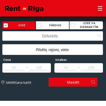
IZĪRĒ PA
IZĪRĒ
PĀRDOD
DIENNAKTĪM
Dzīvoklis
Cena
Istabas
-
-
Meklēt
Meklēšana kartē