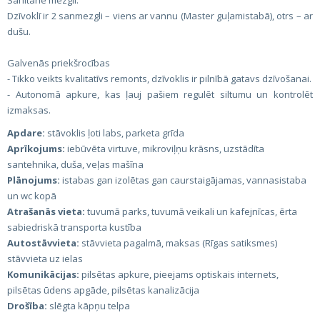
Sanitārie mezgli:
Dzīvoklī ir 2 sanmezgli – viens ar vannu (Master guļamistabā), otrs – ar
dušu.
Galvenās priekšrocības
- Tikko veikts kvalitatīvs remonts, dzīvoklis ir pilnībā gatavs dzīvošanai.
- Autonomā apkure, kas ļauj pašiem regulēt siltumu un kontrolēt
izmaksas.
Apdare:
stāvoklis ļoti labs, parketa grīda
Aprīkojums:
iebūvēta virtuve, mikroviļņu krāsns, uzstādīta
santehnika, duša, veļas mašīna
Plānojums:
istabas gan izolētas gan caurstaigājamas, vannasistaba
un wc kopā
Atrašanās vieta:
tuvumā parks, tuvumā veikali un kafejnīcas, ērta
sabiedriskā transporta kustība
Autostāvvieta:
stāvvieta pagalmā, maksas (Rīgas satiksmes)
stāvvieta uz ielas
Komunikācijas:
pilsētas apkure, pieejams optiskais internets,
pilsētas ūdens apgāde, pilsētas kanalizācija
Drošība:
slēgta kāpņu telpa