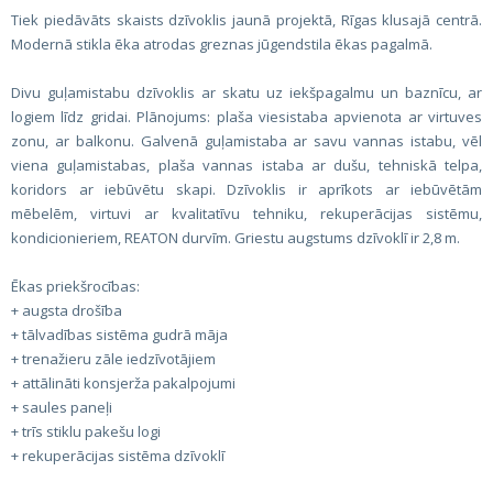
Tiek piedāvāts skaists dzīvoklis jaunā projektā, Rīgas klusajā centrā.
Modernā stikla ēka atrodas greznas jūgendstila ēkas pagalmā.
Divu guļamistabu dzīvoklis ar skatu uz iekšpagalmu un baznīcu, ar
logiem līdz gridai. Plānojums: plaša viesistaba apvienota ar virtuves
zonu, ar balkonu. Galvenā guļamistaba ar savu vannas istabu, vēl
viena guļamistabas, plaša vannas istaba ar dušu, tehniskā telpa,
koridors ar iebūvētu skapi. Dzīvoklis ir aprīkots ar iebūvētām
mēbelēm, virtuvi ar kvalitatīvu tehniku, rekuperācijas sistēmu,
kondicionieriem, REATON durvīm. Griestu augstums dzīvoklī ir 2,8 m.
Ēkas priekšrocības:
+ augsta drošība
+ tālvadības sistēma gudrā māja
+ trenažieru zāle iedzīvotājiem
+ attālināti konsjerža pakalpojumi
+ saules paneļi
+ trīs stiklu pakešu logi
+ rekuperācijas sistēma dzīvoklī