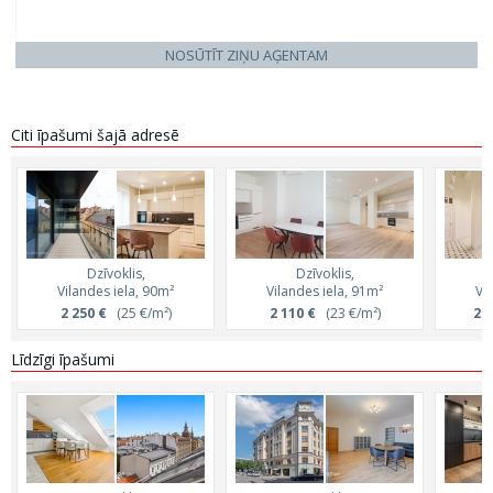
NOSŪTĪT ZIŅU AĢENTAM
Citi īpašumi šajā adresē
Dzīvoklis,
Dzīvoklis,
Vilandes iela, 90m²
Vilandes iela, 91m²
Vi
2 250 €
(25 €/m²)
2 110 €
(23 €/m²)
2 5
Līdzīgi īpašumi