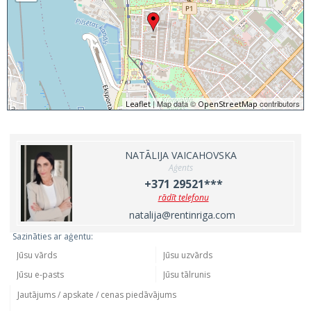
| Map data ©
contributors
Leaflet
OpenStreetMap
NATĀLIJA VAICAHOVSKA
Aģents
+371 29521***
rādīt telefonu
natalija@rentinriga.com
Sazināties ar aģentu: