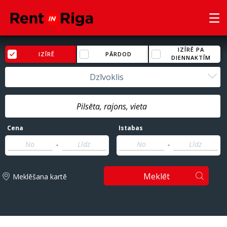
IZĪRĒ PA
IZĪRĒ
PĀRDOD
DIENNAKTĪM
Dzīvoklis
Cena
Istabas
-
-
Meklēt
Meklēšana kartē