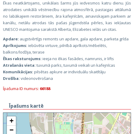
Ēkas neatkārtojams, unikālais šarms jūs iedvesmos katru dienu. Jūs
atrodaties unikālā vēstniecību rajona atmosfērā, pastaigas attālumā
no labākajiem restorāniem, āra kafejnīcām, ainaviskajam parkiem ar
kanālu, netālu atrodas tās pašas jūgendstila pērles, kas iekļautas
UNESCO mantojuma sarakstā Alberta, Elizabetes ielās un citas.
Apdare:
augstvērtīgs remonts un apdare, gala apdare, parketa grīda
Aprīkojums:
iebūvēta virtuve, pilnībā aprīkots/mēbelēts,
balkons/lodžija, terase
Ēkas raksturojums:
ieeja no ēkas fasādes, namrunis, ir lifts
Atrašanās vieta:
tuvumā parks, tuvumā veikali un kafejnīcas
Komunikācijas:
pilsētas apkure ar individuālu skaitītāju
Drošība:
videonovērošana
Īpašuma ID numurs:
66188
Īpašums kartē
+
−