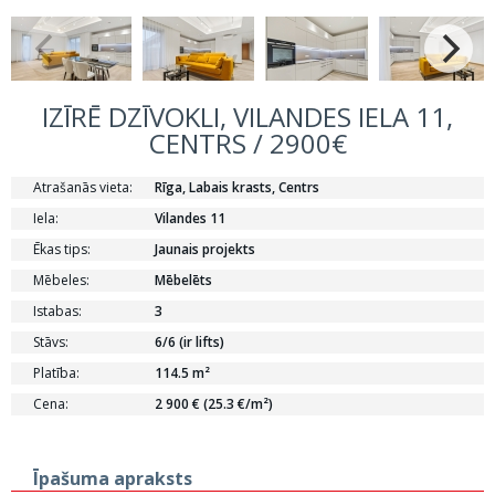
IZĪRĒ DZĪVOKLI, VILANDES IELA 11,
CENTRS / 2900€
Atrašanās vieta:
Rīga, Labais krasts, Centrs
Iela:
Vilandes 11
Ēkas tips:
Jaunais projekts
Mēbeles:
Mēbelēts
Istabas:
3
Stāvs:
6/6 (ir lifts)
Platība:
114.5 m²
Cena:
2 900 € (25.3 €/m²)
Īpašuma apraksts