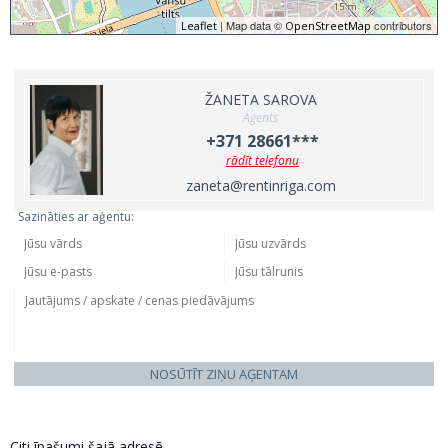
| Map data ©
contributors
Leaflet
OpenStreetMap
ŽANETA SAROVA
Aģents
+371 28661***
rādīt telefonu
zaneta@rentinriga.com
Sazināties ar aģentu:
NOSŪTĪT ZIŅU AĢENTAM
Citi īpašumi šajā adresē