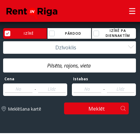
IZĪRĒ PA
IZĪRĒ
PĀRDOD
DIENNAKTĪM
Dzīvoklis
Cena
Istabas
-
-
Meklēt
Meklēšana kartē