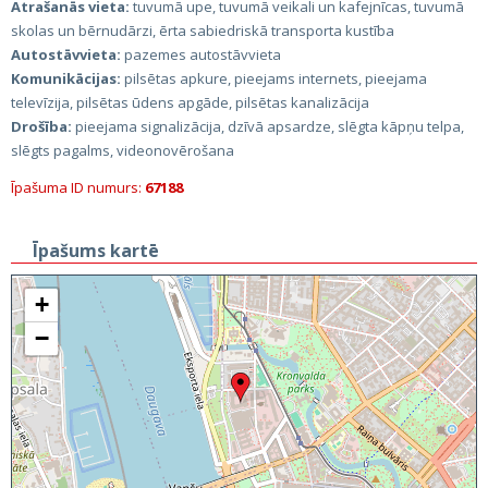
Atrašanās vieta:
tuvumā upe, tuvumā veikali un kafejnīcas, tuvumā
skolas un bērnudārzi, ērta sabiedriskā transporta kustība
Autostāvvieta:
pazemes autostāvvieta
Komunikācijas:
pilsētas apkure, pieejams internets, pieejama
televīzija, pilsētas ūdens apgāde, pilsētas kanalizācija
Drošība:
pieejama signalizācija, dzīvā apsardze, slēgta kāpņu telpa,
slēgts pagalms, videonovērošana
Īpašuma ID numurs:
67188
Īpašums kartē
+
−