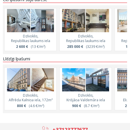
Dzīvoklis,
Dzīvoklis,
Republikas laukums iela
Republikas laukums iela
Repub
2 600 €
(13 €/m²)
285 000 €
(3239 €/m²)
1 
Līdzīgi īpašumi
Dzīvoklis,
Dzīvoklis,
Alfrēda Kalniņa iela, 172m²
Krišjāņa Valdemāra iela
Eliz
800 €
(4.6 €/m²)
900 €
(8.7 €/m²)
2 4
+37123777677