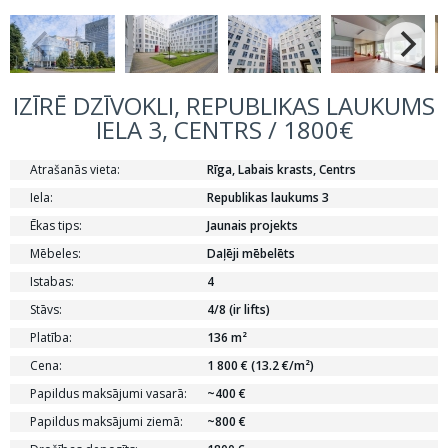
IZĪRĒ DZĪVOKLI, REPUBLIKAS LAUKUMS
IELA 3, CENTRS / 1800€
Atrašanās vieta:
Rīga, Labais krasts, Centrs
Iela:
Republikas laukums 3
Ēkas tips:
Jaunais projekts
Mēbeles:
Daļēji mēbelēts
Istabas:
4
Stāvs:
4/8 (ir lifts)
Platība:
136 m²
Cena:
1 800 € (13.2 €/m²)
Papildus maksājumi vasarā:
~400 €
Papildus maksājumi ziemā:
~800 €