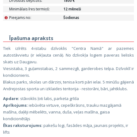
Drošības depozīts:
1800 €
Minimālais īres termiņš:
12 mēneši
Pieejams no:
Šodienas
i
Īpašuma apraksts
Tiek izīrēts 4-istabu dzīvoklis "Centra Namā" ar pazemes
autostāvvietu (ir iekļauta cenā). No dzīvokļa logiem paveras lielisks
skats uz Daugavu.
Viesistaba, 3 guļamistabas, 2 sammezgli, garderobes telpa. Dzīvoklī ir
kondicionieris.
Blakus parks, skolas un dārziņi, tenisa korti pāri ielai. 5 minūšu gājienā
Andrejostas sporta un izklaides teritorija - restorāni, bāri, jahtklubs.
Apdare:
stāvoklis ļoti labs, parketa grīda
Aprīkojums:
iebūvēta virtuve, cepeškrāsns, trauku mazgājamā
mašīna, daļēji mēbelēts, vanna, duša, veļas mašīna, gaisa
kondicionētājs
Ēkas raksturojums:
pakešu logi, fasādes māja, jaunais projekts, ir
lifts