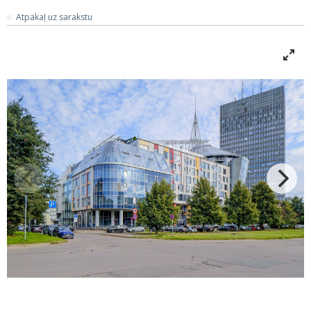
Atpakaļ uz sarakstu