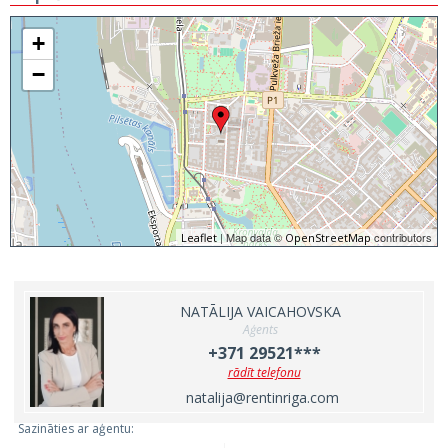
+
−
| Map data ©
contributors
Leaflet
OpenStreetMap
NATĀLIJA VAICAHOVSKA
Aģents
+371 29521***
rādīt telefonu
natalija@rentinriga.com
Sazināties ar aģentu: