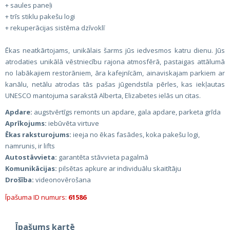
+ saules paneļi
+ trīs stiklu pakešu logi
+ rekuperācijas sistēma dzīvoklī
Ēkas neatkārtojams, unikālais šarms jūs iedvesmos katru dienu. Jūs
atrodaties unikālā vēstniecību rajona atmosfērā, pastaigas attālumā
no labākajiem restorāniem, āra kafejnīcām, ainaviskajam parkiem ar
kanālu, netālu atrodas tās pašas jūgendstila pērles, kas iekļautas
UNESCO mantojuma sarakstā Alberta, Elizabetes ielās un citas.
Apdare:
augstvērtīgs remonts un apdare, gala apdare, parketa grīda
Aprīkojums:
iebūvēta virtuve
Ēkas raksturojums:
ieeja no ēkas fasādes, koka pakešu logi,
namrunis, ir lifts
Autostāvvieta:
garantēta stāvvieta pagalmā
Komunikācijas:
pilsētas apkure ar individuālu skaitītāju
Drošība:
videonovērošana
Īpašuma ID numurs:
61586
Īpašums kartē