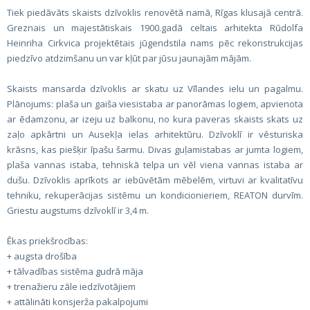
Tiek piedāvāts skaists dzīvoklis renovētā namā, Rīgas klusajā centrā.
Greznais un majestātiskais 1900.gadā celtais arhitekta Rūdolfa
Heinriha Cirkvica projektētais jūgendstila nams pēc rekonstrukcijas
piedzīvo atdzimšanu un var kļūt par jūsu jaunajām mājām.
Skaists mansarda dzīvoklis ar skatu uz Vīlandes ielu un pagalmu.
Plānojums: plaša un gaiša viesistaba ar panorāmas logiem, apvienota
ar ēdamzonu, ar izeju uz balkonu, no kura paveras skaists skats uz
zaļo apkārtni un Ausekļa ielas arhitektūru. Dzīvoklī ir vēsturiska
krāsns, kas piešķir īpašu šarmu. Divas guļamistabas ar jumta logiem,
plaša vannas istaba, tehniskā telpa un vēl viena vannas istaba ar
dušu. Dzīvoklis aprīkots ar iebūvētām mēbelēm, virtuvi ar kvalitatīvu
tehniku, rekuperācijas sistēmu un kondicionieriem, REATON durvīm.
Griestu augstums dzīvoklī ir 3,4 m.
Ēkas priekšrocības:
+ augsta drošība
+ tālvadības sistēma gudrā māja
+ trenažieru zāle iedzīvotājiem
+ attālināti konsjerža pakalpojumi