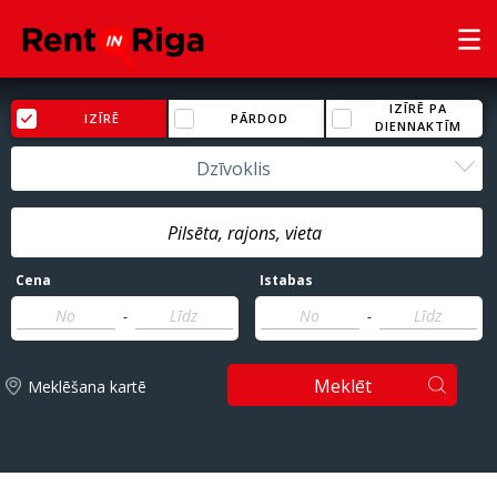
IZĪRĒ PA
IZĪRĒ
PĀRDOD
DIENNAKTĪM
Dzīvoklis
Cena
Istabas
-
-
Meklēt
Meklēšana kartē