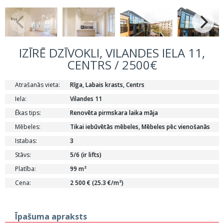
IZĪRĒ DZĪVOKLI, VILANDES IELA 11,
CENTRS / 2500€
Atrašanās vieta:
Rīga, Labais krasts, Centrs
Iela:
Vilandes 11
Ēkas tips:
Renovēta pirmskara laika māja
Mēbeles:
Tikai iebūvētās mēbeles, Mēbeles pēc vienošanās
Istabas:
3
Stāvs:
5/6 (ir lifts)
Platība:
99 m²
Cena:
2 500 € (25.3 €/m²)
Īpašuma apraksts