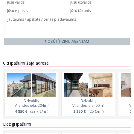
NOSŪTĪT ZIŅU AĢENTAM
Citi īpašumi šajā adresē
Dzīvoklis,
Dzīvoklis,
Vilandes iela, 204m²
Vilandes iela, 90m²
Vi
4 850 €
(23.7 €/m²)
2 250 €
(25 €/m²)
2 
Līdzīgi īpašumi