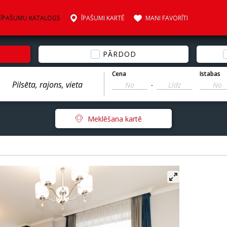
ĪPAŠUMU KATALOGS
ĪPAŠUMI KARTĒ
MANI FAVORĪTI
PĀRDOD
Cena
Istabas
-
Meklēšana kartē