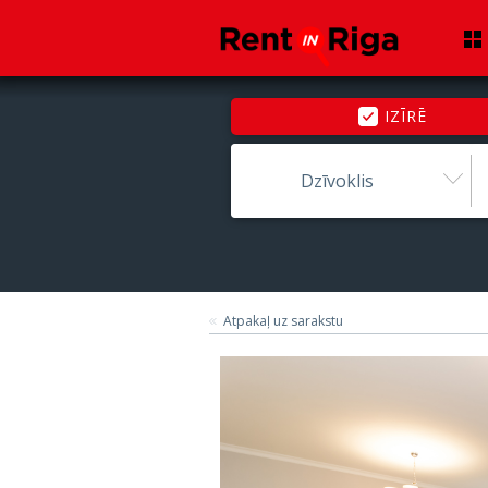
IZĪRĒ
Dzīvoklis
Atpakaļ uz sarakstu