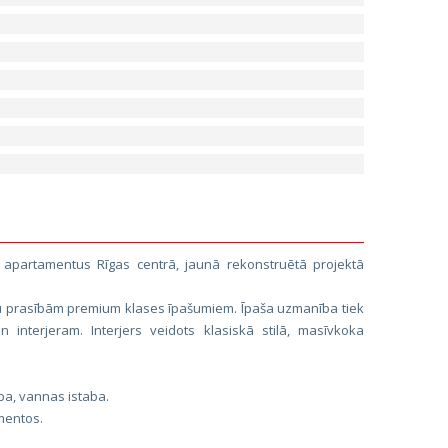
u apartamentus Rīgas centrā, jaunā rekonstruētā projektā
enu prasībām premium klases īpašumiem. Īpaša uzmanība tiek
n interjeram. Interjers veidots klasiskā stilā, masīvkoka
.
ba, vannas istaba.
mentos.