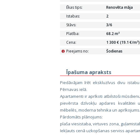
Ēkas tips:
Renovēta māja
Istabas:
2
Stāvs:
3/6
Platība:
68.2 m²
Cena:
1 300 € (19.1 €/m²)
Pieejams no:
Šodienas
i
Īpašuma apraksts
Piedāvājam īrēt ekskluzīvus divu istab
Pērnavas ielā.
Apartamenti ir aprīkoti atbilstoši mūsdi
pievērsta dzīvokļu apdares kvalitātei u
mēbelēs, moderna tehnika un aprīkojums
Pārdomāts plānojums:
plaša viesistaba, virtuves zona, guļamista
Iekļauts cenā uzkopšanas serviss aparta