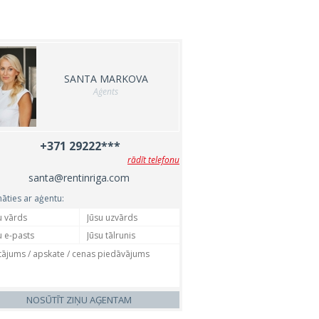
SANTA MARKOVA
Aģents
+371 29222***
rādīt telefonu
santa@rentinriga.com
nāties ar aģentu:
NOSŪTĪT ZIŅU AĢENTAM