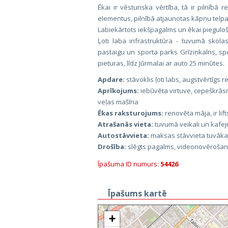
Ēkai ir vēsturiska vērtība, tā ir pilnībā 
elementus, pilnībā atjaunotas kāpņu telpas
Labiekārtots iekšpagalms un ēkai piegulošā
Ļoti laba infrastruktūra - tuvumā skolas
pastaigu un sporta parks Grīziņkalns, sp
pieturas, līdz Jūrmalai ar auto 25 minūtes.
Apdare:
stāvoklis ļoti labs, augstvērtīgs
Aprīkojums:
iebūvēta virtuve, cepeškrās
veļas mašīna
Ēkas raksturojums:
renovēta māja, ir lift
Atrašanās vieta:
tuvumā veikali un kafejn
Autostāvvieta:
maksas stāvvieta tuvāka
Drošība:
slēgts pagalms, videonovēroša
Īpašuma ID numurs:
54426
Īpašums kartē
+