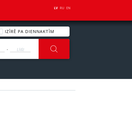
LV
RU
EN
IZĪRĒ PA DIENNAKTĪM
-