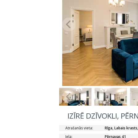
IZĪRĒ DZĪVOKLI, PĒR
Atrašanās vieta:
Rīga, Labais krasts
Iela:
Pērnavas 41