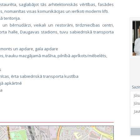
restaurēta, saglabājot tās arhitektoniskās vērtības, fasādes
, nomainītas visas komunikācijas un ierīkoti moderni lifti.
 teritorija.
 un bērnudārzi, veikali un restorāni, tirdzniecības centri,
orta halle, Daugavas stadions, tuvu sabiedriskā transporta
 remonts un apdare, gala apdare
ns, trauku mazgājamā mašīna, pilnībā aprīkots/mēbelēts,
s
īcas, ērta sabiedriskā transporta kustība
jā apkārtnē
Sazi
na