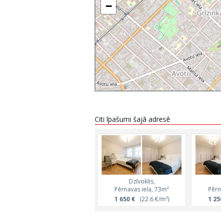
−
Citi īpašumi šajā adresē
Dzīvoklis,
Pērnavas iela, 73m²
Pērn
1 650 €
(22.6 €/m²)
1 25