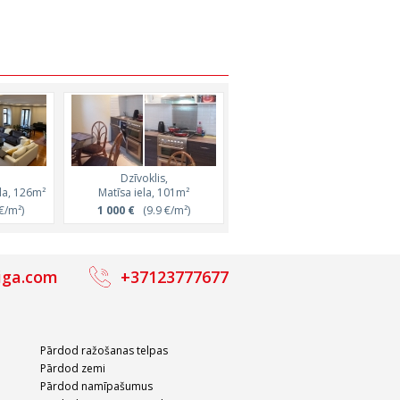
Dzīvoklis,
Dzīvoklis,
la, 126m²
Matīsa iela, 101m²
Valdemāra iela, 110m²
€/m²)
1 000 €
(9.9 €/m²)
1 800 €
(16.4 €/m²)
iga.com
+37123777677
Pārdod ražošanas telpas
Pārdod zemi
Pārdod namīpašumus