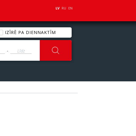
LV
RU
EN
IZĪRĒ PA DIENNAKTĪM
-