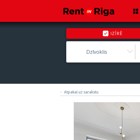
IZĪRĒ
Dzīvoklis
Atpakaļ uz sarakstu