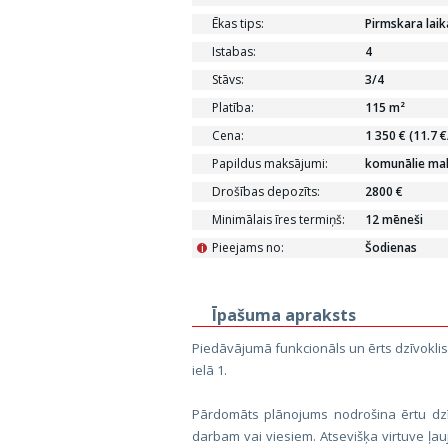
Ēkas tips:
Pirmskara lai
Istabas:
4
Stāvs:
3/4
Platība:
115 m²
Cena:
1 350 € (11.7 
Papildus maksājumi:
komunālie ma
Drošības depozīts:
2800 €
Minimālais īres termiņš:
12 mēneši
Pieejams no:
Šodienas
i
Īpašuma apraksts
Piedāvājumā funkcionāls un ērts dzīvoklis
ielā 1.
Pārdomāts plānojums nodrošina ērtu dzī
darbam vai viesiem. Atsevišķa virtuve ļa