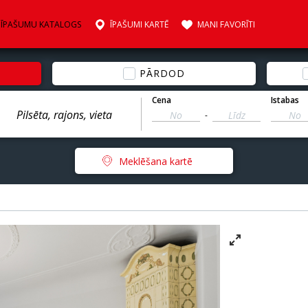
ĪPAŠUMU KATALOGS
ĪPAŠUMI KARTĒ
MANI FAVORĪTI
PĀRDOD
Cena
Istabas
-
Meklēšana kartē