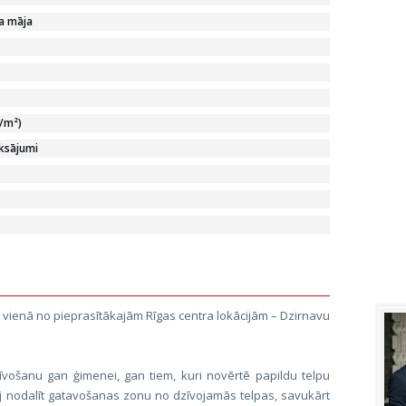
ka māja
€/m²)
ksājumi
 vienā no pieprasītākajām Rīgas centra lokācijām – Dzirnavu
vošanu gan ģimenei, gan tiem, kuri novērtē papildu telpu
uj nodalīt gatavošanas zonu no dzīvojamās telpas, savukārt