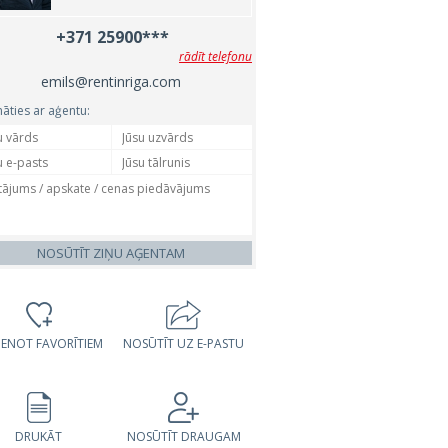
+371 25900***
rādīt telefonu
emils@rentinriga.com
nāties ar aģentu:
NOSŪTĪT ZIŅU AĢENTAM
VIENOT FAVORĪTIEM
NOSŪTĪT UZ E-PASTU
DRUKĀT
NOSŪTĪT DRAUGAM