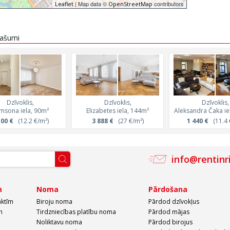
| Map data ©
contributors
Leaflet
OpenStreetMap
īpašumi
Dzīvoklis,
Dzīvoklis,
Dzīvoklis,
msona iela, 90m²
Elizabetes iela, 144m²
Aleksandra Čaka ie
100 €
(12.2 €/m²)
3 888 €
(27 €/m²)
1 440 €
(11.4 
info@rentinr
m
Noma
Pārdošana
aktīm
Biroju noma
Pārdod dzīvokļus
m
Tirdzniecības platību noma
Pārdod mājas
Noliktavu noma
Pārdod birojus