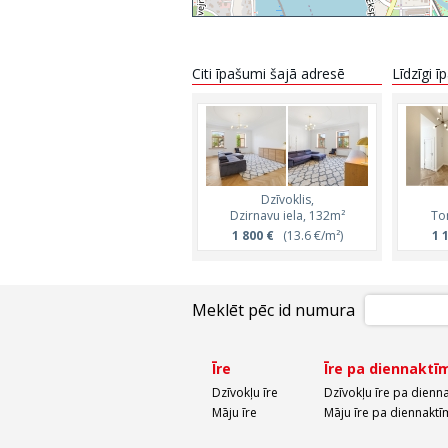
Citi īpašumi šajā adresē
Līdzīgi 
Dzīvoklis,
Dzirnavu iela, 132m²
To
1 800 €
(13.6 €/m²)
1 
Meklēt pēc id numura
Īre
Īre pa diennaktī
Dzīvokļu īre
Dzīvokļu īre pa dienn
Māju īre
Māju īre pa diennaktī