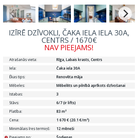
IZĪRĒ DZĪVOKLI, ČAKA IELA IELA 30A,
CENTRS / 1670€
NAV PIEEJAMS!
Atrašanās vieta:
Rīga, Labais krasts, Centrs
Iela:
Čaka iela 30A
Ēkas tips:
Renovēta māja
Mēbeles:
Mēbelēts un pilnībā aprīkots dzīvošanai
Istabas:
3
Stāvs:
6/7 (ir lifts)
Platība:
83 m²
Cena:
1 670 € (20.1 €/m²)
Minimālais īres termiņš:
12 mēneši
Pieejams no:
Šodienas
i