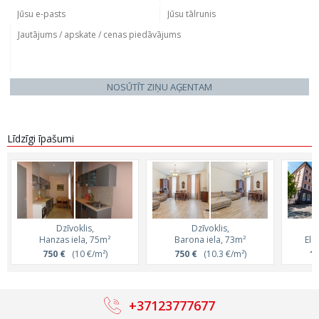
NOSŪTĪT ZIŅU AĢENTAM
Līdzīgi īpašumi
Dzīvoklis,
Dzīvoklis,
Hanzas iela, 75m²
Barona iela, 73m²
Eli
750 €
(10 €/m²)
750 €
(10.3 €/m²)
1 
+37123777677