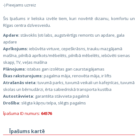
-) Pieejams uzreiz
Šis īpašums ir lieliska izvēle tiem, kuri novērtē dizainu, komfortu un
Rīgas centra dzīvesveidu.
Apdare:
stāvoklis ļoti labs, augstvērtīgs remonts un apdare, gala
apdare
Aprīkojums:
iebūvēta virtuve, cepeškrāsns, trauku mazgājamā
mašīna, pilnībā aprīkots/mēbelēts, pilnībā mēbelēts, iebūvēti sienas
skapji, TV, veļas mašīna
Plānojums:
istabas gan izolētas gan caurstaigājamas
Ēkas raksturojums:
pagalma māja, renovēta māja, ir lifts
Atrašanās vieta:
tuvumā parks, tuvumā veikali un kafejnīcas, tuvumā
skolas un bērnudārzi, ērta sabiedriskā transporta kustība
Autostāvvieta:
garantēta stāvvieta pagalmā
Drošība:
slēgta kāpņu telpa, slēgts pagalms
Īpašuma ID numurs:
64576
Īpašums kartē