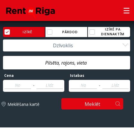
IZĪRĒ PA
IZĪRĒ
PĀRDOD
DIENNAKTĪM
Dzīvoklis
Cena
Istabas
-
-
Meklēt
Meklēšana kartē