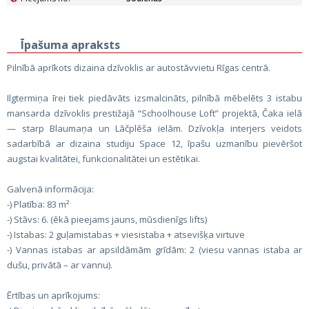
Īpašuma apraksts
Pilnībā aprīkots dizaina dzīvoklis ar autostāvvietu Rīgas centrā.
Ilgtermiņa īrei tiek piedāvāts izsmalcināts, pilnībā mēbelēts 3 istabu
mansarda dzīvoklis prestižajā “Schoolhouse Loft” projektā, Čaka ielā
— starp Blaumaņa un Lāčplēša ielām. Dzīvokļa interjers veidots
sadarbībā ar dizaina studiju Space 12, īpašu uzmanību pievēršot
augstai kvalitātei, funkcionalitātei un estētikai.
Galvenā informācija:
-) Platība: 83 m²
-) Stāvs: 6. (ēkā pieejams jauns, mūsdienīgs lifts)
-) Istabas: 2 guļamistabas + viesistaba + atsevišķa virtuve
-) Vannas istabas ar apsildāmām grīdām: 2 (viesu vannas istaba ar
dušu, privātā – ar vannu).
Ērtības un aprīkojums: