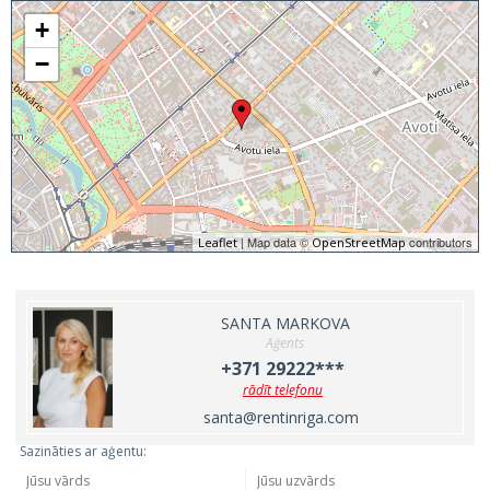
+
−
| Map data ©
contributors
Leaflet
OpenStreetMap
SANTA MARKOVA
Aģents
+371 29222***
rādīt telefonu
santa@rentinriga.com
Sazināties ar aģentu: