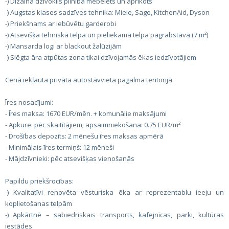
-) Dizaina dzīvoklis pilnībā mēbelēts un aprīkots
-) Augstas klases sadzīves tehnika: Miele, Sage, KitchenAid, Dyson
-) Priekšnams ar iebūvētu garderobi
-) Atsevišķa tehniskā telpa un pieliekamā telpa pagrabstāvā (7 m²)
-) Mansarda logi ar blackout žalūzijām
-) Slēgta āra atpūtas zona tikai dzīvojamās ēkas iedzīvotājiem
Cenā iekļauta privāta autostāvvieta pagalma teritorijā.
Īres nosacījumi:
- Īres maksa: 1670 EUR/mēn. + komunālie maksājumi
- Apkure: pēc skaitītājiem; apsaimniekošana: 0.75 EUR/m²
- Drošības depozīts: 2 mēnešu īres maksas apmērā
- Minimālais īres termiņš: 12 mēneši
- Mājdzīvnieki: pēc atsevišķas vienošanās
Papildu priekšrocības:
-) Kvalitatīvi renovēta vēsturiska ēka ar reprezentablu ieeju un
koplietošanas telpām
-) Apkārtnē – sabiedriskais transports, kafejnīcas, parki, kultūras
iestādes