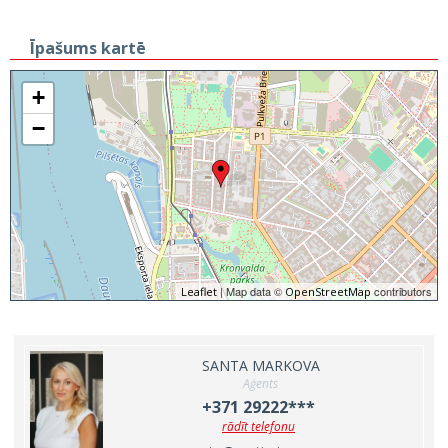
Īpašums kartē
+
−
| Map data ©
contributors
Leaflet
OpenStreetMap
SANTA MARKOVA
Aģents
+371 29222***
rādīt telefonu