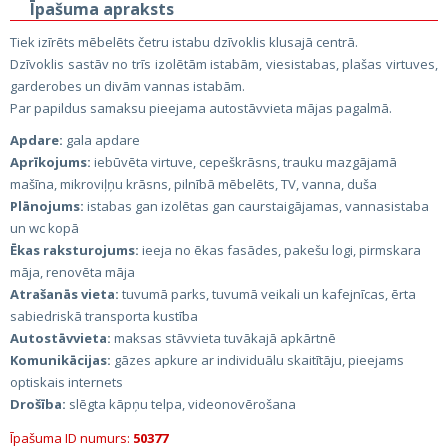
Īpašuma apraksts
Tiek izīrēts mēbelēts četru istabu dzīvoklis klusajā centrā.
Dzīvoklis sastāv no trīs izolētām istabām, viesistabas, plašas virtuves,
garderobes un divām vannas istabām.
Par papildus samaksu pieejama autostāvvieta mājas pagalmā.
Apdare:
gala apdare
Aprīkojums:
iebūvēta virtuve, cepeškrāsns, trauku mazgājamā
mašīna, mikroviļņu krāsns, pilnībā mēbelēts, TV, vanna, duša
Plānojums:
istabas gan izolētas gan caurstaigājamas, vannasistaba
un wc kopā
Ēkas raksturojums:
ieeja no ēkas fasādes, pakešu logi, pirmskara
māja, renovēta māja
Atrašanās vieta:
tuvumā parks, tuvumā veikali un kafejnīcas, ērta
sabiedriskā transporta kustība
Autostāvvieta:
maksas stāvvieta tuvākajā apkārtnē
Komunikācijas:
gāzes apkure ar individuālu skaitītāju, pieejams
optiskais internets
Drošība:
slēgta kāpņu telpa, videonovērošana
Īpašuma ID numurs:
50377