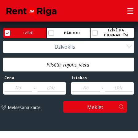
IZĪRĒ PA
IZĪRĒ
PĀRDOD
DIENNAKTĪM
Dzīvoklis
Cena
Istabas
-
-
Meklēt
Meklēšana kartē