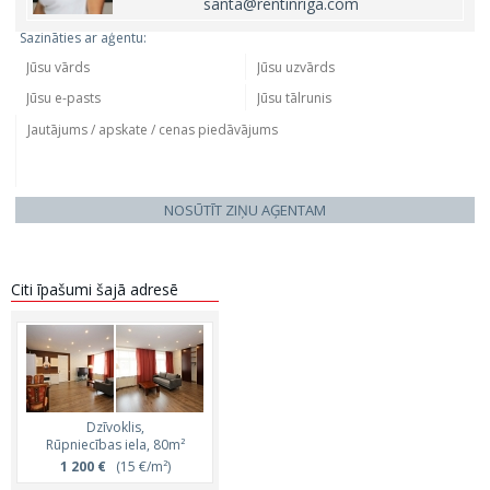
santa@rentinriga.com
Sazināties ar aģentu:
NOSŪTĪT ZIŅU AĢENTAM
Citi īpašumi šajā adresē
Dzīvoklis,
Rūpniecības iela, 80m²
1 200 €
(15 €/m²)