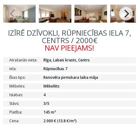
IZĪRĒ DZĪVOKLI, RŪPNIECĪBAS IELA 7,
CENTRS / 2000€
NAV PIEEJAMS!
Atrašanās vieta:
Rīga, Labais krasts, Centrs
Iela:
Rūpniecības 7
Ēkas tips:
Renovēta pirmskara laika māja
Mēbeles:
Mēbelēts
Istabas:
4
Stāvs:
3/5
Platība:
145 m²
Cena:
2 000 € (13.8 €/m²)