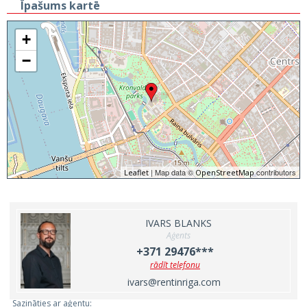
Īpašums kartē
+
−
| Map data ©
contributors
Leaflet
OpenStreetMap
IVARS BLANKS
Aģents
+371 29476***
rādīt telefonu
ivars@rentinriga.com
Sazināties ar aģentu: