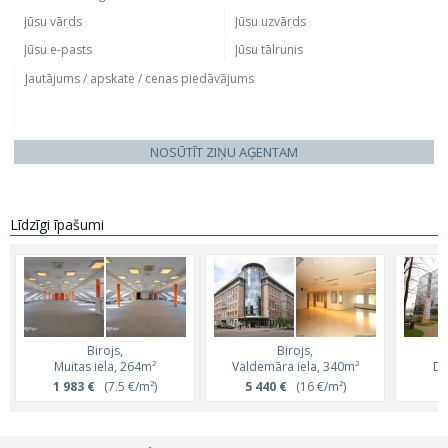
NOSŪTĪT ZIŅU AĢENTAM
Līdzīgi īpašumi
Birojs,
Birojs,
Muitas iela, 264m²
Valdemāra iela, 340m²
Du
1 983 €
(7.5 €/m²)
5 440 €
(16 €/m²)
3