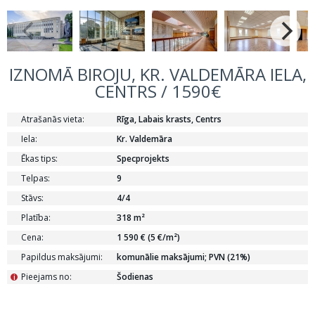
IZNOMĀ BIROJU, KR. VALDEMĀRA IELA,
CENTRS / 1590€
Atrašanās vieta:
Rīga, Labais krasts, Centrs
Iela:
Kr. Valdemāra
Ēkas tips:
Specprojekts
Telpas:
9
Stāvs:
4/4
Platība:
318 m²
Cena:
1 590 € (5 €/m²)
Papildus maksājumi:
komunālie maksājumi; PVN (21%)
Pieejams no:
Šodienas
i