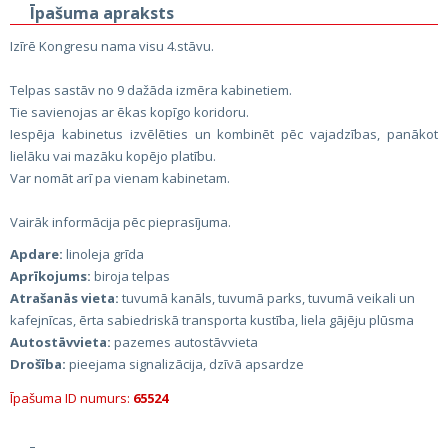
Īpašuma apraksts
Izīrē Kongresu nama visu 4.stāvu.
Telpas sastāv no 9 dažāda izmēra kabinetiem.
Tie savienojas ar ēkas kopīgo koridoru.
Iespēja kabinetus izvēlēties un kombinēt pēc vajadzības, panākot
lielāku vai mazāku kopējo platību.
Var nomāt arī pa vienam kabinetam.
Vairāk informācija pēc pieprasījuma.
Apdare:
linoleja grīda
Aprīkojums:
biroja telpas
Atrašanās vieta:
tuvumā kanāls, tuvumā parks, tuvumā veikali un
kafejnīcas, ērta sabiedriskā transporta kustība, liela gājēju plūsma
Autostāvvieta:
pazemes autostāvvieta
Drošība:
pieejama signalizācija, dzīvā apsardze
Īpašuma ID numurs:
65524