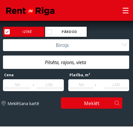
IZĪRĒ
PĀRDOD
Birojs
2
Cena
Platība
, m
-
-
Meklēt
Meklēšana kartē