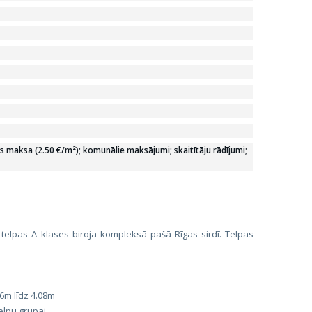
 maksa (2.50 €/m²); komunālie maksājumi; skaitītāju rādījumi;
telpas A klases biroja kompleksā pašā Rīgas sirdī. Telpas
6m līdz 4.08m
telpu grupai