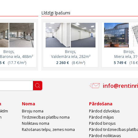
Līdzīgi īpašumi
Birojs,
Birojs,
Birojs,
Birojs,
 Barona iela, 488m²
Krišjāņa Barona iela, 481m²
Valdemāra iela, 282m²
Miera iela, 3
5 €
(17.7 €/m²)
8 186 €
2 260 €
(17 €/m²)
(8 €/m²)
5 749 €
(18 €
info@rentinr
m
Noma
Pārdošana
aktīm
Biroju noma
Pārdod dzīvokļus
m
Tirdzniecības platību noma
Pārdod mājas
Noliktavu noma
Pārdod birojus
Ražošanas telpu, zemes noma
Pārdod tirdzniecības platīb
Pārdod noliktavas