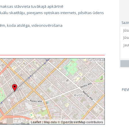
maksas stāvvieta tuvākajā apkārtnē
uālu skaitītāju, pieejams optiskais internets, pilsētas ūdens
Sazi
tēm, koda atslēga, videonovērošana
PIE
| Map data ©
contributors
Leaflet
OpenStreetMap