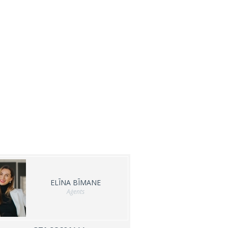
ELĪNA BĪMANE
Aģents