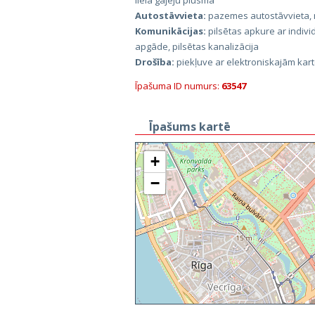
liela gājēju plūsma
Autostāvvieta:
pazemes autostāvvieta, 
Komunikācijas:
pilsētas apkure ar individ
apgāde, pilsētas kanalizācija
Drošība:
piekļuve ar elektroniskajām kar
Īpašuma ID numurs:
63547
Īpašums kartē
+
−