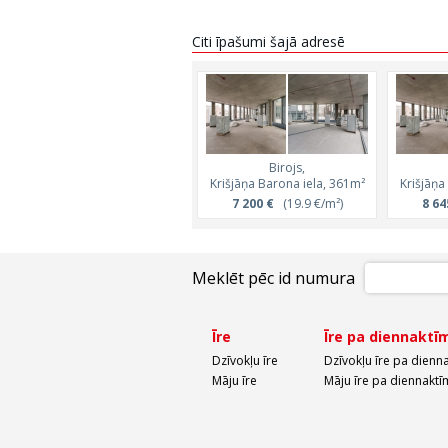
Citi īpašumi šajā adresē
Birojs,
Krišjāņa Barona iela, 361m²
Krišjāņa
7 200 €
(19.9 €/m²)
8 64
Meklēt pēc id numura
Īre
Īre pa diennaktī
Dzīvokļu īre
Dzīvokļu īre pa dienn
Māju īre
Māju īre pa diennaktī