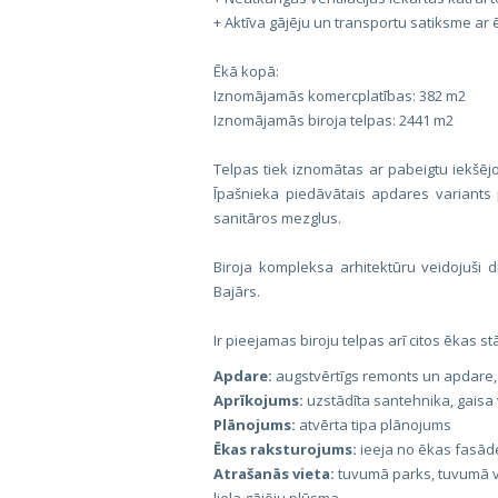
+ Aktīva gājēju un transportu satiksme ar
Ēkā kopā:
Iznomājamās komercplatības: 382 m2
Iznomājamās biroja telpas: 2441 m2
Telpas tiek iznomātas ar pabeigtu iekšēj
Īpašnieka piedāvātais apdares variants
sanitāros mezglus.
Biroja kompleksa arhitektūru veidojuši d
Bajārs.
Ir pieejamas biroju telpas arī citos ēkas s
Apdare:
augstvērtīgs remonts un apdare, 
Aprīkojums:
uzstādīta santehnika, gaisa v
Plānojums:
atvērta tipa plānojums
Ēkas raksturojums:
ieeja no ēkas fasādes,
Atrašanās vieta:
tuvumā parks, tuvumā ve