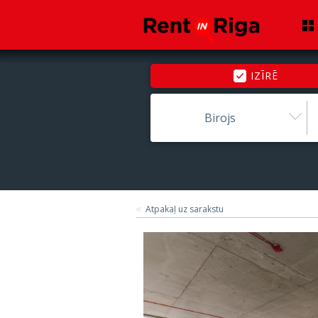
IZĪRĒ
Birojs
Atpakaļ uz sarakstu