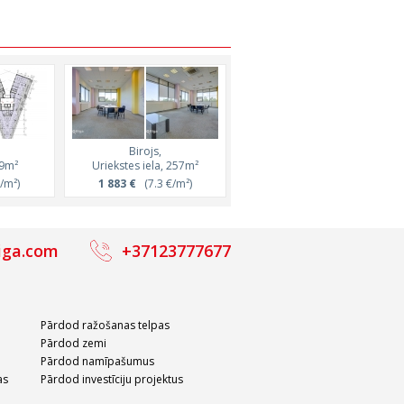
Birojs,
Birojs,
19m²
Uriekstes iela, 257m²
Marijas iela, 248m²
/m²)
1 883 €
(7.3 €/m²)
3 844 €
(15.5 €/m²)
iga.com
+37123777677
Pārdod ražošanas telpas
Pārdod zemi
Pārdod namīpašumus
as
Pārdod investīciju projektus