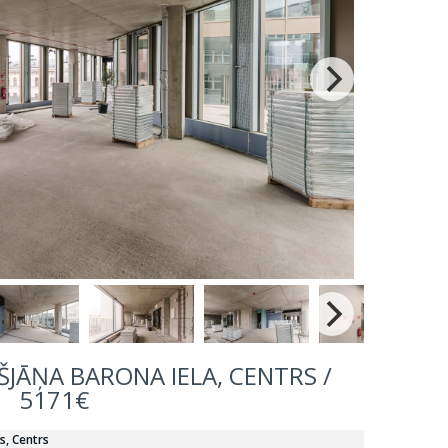
ŠJĀŅA BARONA IELA, CENTRS /
5171€
s, Centrs