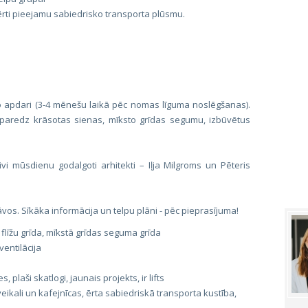
 ērti pieejamu sabiedrisko transporta plūsmu.
o apdari (3-4 mēnešu laikā pēc nomas līguma noslēgšanas).
 paredz krāsotas sienas, mīksto grīdas segumu, izbūvētus
ivi mūsdienu godalgoti arhitekti – Iļja Milgroms un Pēteris
tāvos. Sīkāka informācija un telpu plāni - pēc pieprasījuma!
flīžu grīda, mīkstā grīdas seguma grīda
entilācija
 plaši skatlogi, jaunais projekts, ir lifts
ikali un kafejnīcas, ērta sabiedriskā transporta kustība,