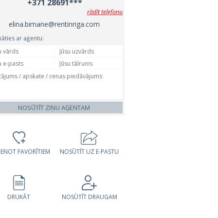
+371 28691***
rādīt telefonu
elina.bimane@rentinriga.com
nāties ar aģentu:
NOSŪTĪT ZIŅU AĢENTAM
VIENOT FAVORĪTIEM
NOSŪTĪT UZ E-PASTU
DRUKĀT
NOSŪTĪT DRAUGAM