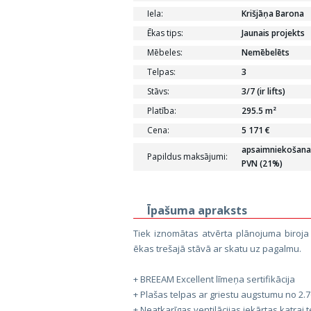
Iela:
Krišjāņa Barona
Ēkas tips:
Jaunais projekts
Mēbeles:
Nemēbelēts
Telpas:
3
Stāvs:
3/7 (ir lifts)
Platība:
295.5 m²
Cena:
5 171 €
apsaimniekošanas
Papildus maksājumi:
PVN (21%)
Īpašuma apraksts
Tiek iznomātas atvērta plānojuma biroja 
ēkas trešajā stāvā ar skatu uz pagalmu.
+ BREEAM Excellent līmeņa sertifikācija
+ Plašas telpas ar griestu augstumu no 2.7
+ Neatkarīgas ventilācijas iekārtas katrai 