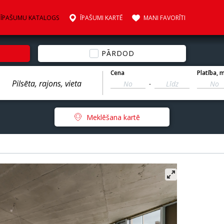
ĪPAŠUMU KATALOGS
ĪPAŠUMI KARTĒ
MANI FAVORĪTI
PĀRDOD
Cena
Platība
, 
-
Meklēšana kartē