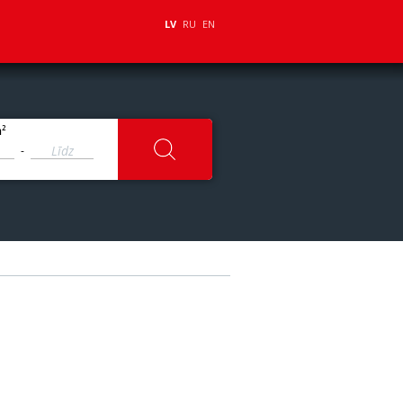
LV
RU
EN
2
m
-