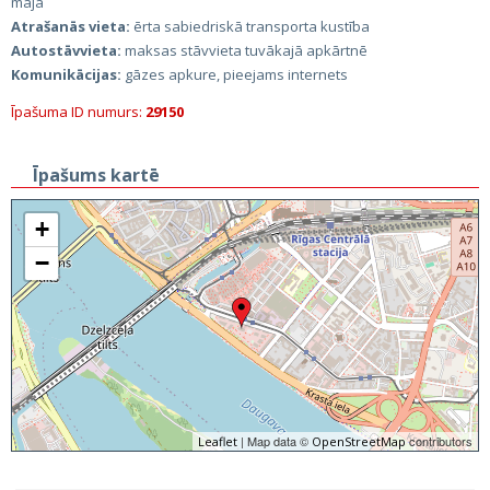
māja
Atrašanās vieta:
ērta sabiedriskā transporta kustība
Autostāvvieta:
maksas stāvvieta tuvākajā apkārtnē
Komunikācijas:
gāzes apkure, pieejams internets
Īpašuma ID numurs:
29150
Īpašums kartē
+
−
| Map data ©
contributors
Leaflet
OpenStreetMap