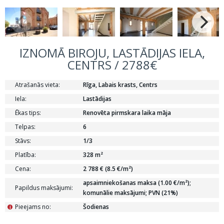
IZNOMĀ BIROJU, LASTĀDIJAS IELA,
CENTRS / 2788€
Atrašanās vieta:
Rīga, Labais krasts, Centrs
Iela:
Lastādijas
Ēkas tips:
Renovēta pirmskara laika māja
Telpas:
6
Stāvs:
1/3
Platība:
328 m²
Cena:
2 788 € (8.5 €/m²)
apsaimniekošanas maksa (1.00 €/m²);
Papildus maksājumi:
komunālie maksājumi; PVN (21%)
Pieejams no:
Šodienas
i