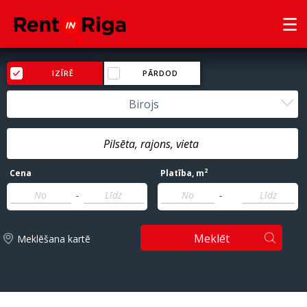
IZĪRĒ
PĀRDOD
Birojs
2
Cena
Platība
, m
-
-
Meklēt
Meklēšana kartē