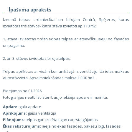
Īpašuma apraksts
Iznomā telpas tirdzniecībai un birojam Centrā, Spīķeros, kuras
izvietotas trīs stāvos- katrā stāvā izvietoti ap 110 m2.
1. stāvā izvietotas tirdzniecības telpas ar atsevišķu ieeju no fasādes
un pagalma.
2. un 3. stāvos izvietotas biroja telpas.
Telpas aprīkotas ar visām komunikācijām, ventilāciju. Uz ielas maksas
autostāvvieta. Apsaimniekošanas maksa 1 EUR/m2.
Pieejamas no 01.2026.
Fotogrāfijas neatbilst īstenībai, jo iekšēja apdare ir mainīta.
Apdare:
gala apdare
Aprīkojums:
gaisa ventilācija
Plānojums:
telpas gan izolētas gan caurstaigājamas
Ēkas raksturojums:
ieeja no ēkas fasādes, pakešu logi, fasādes