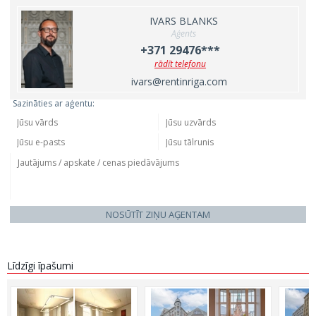
IVARS BLANKS
Aģents
+371 29476***
rādīt telefonu
ivars@rentinriga.com
Sazināties ar aģentu:
NOSŪTĪT ZIŅU AĢENTAM
Līdzīgi īpašumi