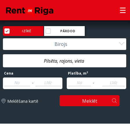
IZĪRĒ
PĀRDOD
Birojs
2
Cena
Platība
, m
-
-
Meklēt
Meklēšana kartē