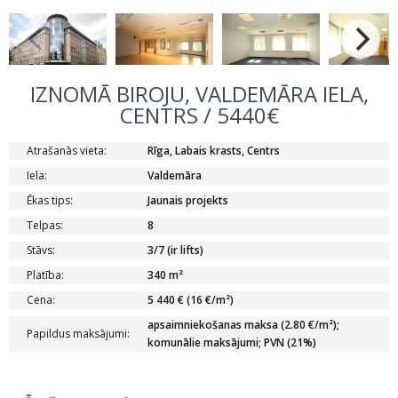
IZNOMĀ BIROJU, VALDEMĀRA IELA,
CENTRS / 5440€
Atrašanās vieta:
Rīga, Labais krasts, Centrs
Iela:
Valdemāra
Ēkas tips:
Jaunais projekts
Telpas:
8
Stāvs:
3/7 (ir lifts)
Platība:
340 m²
Cena:
5 440 € (16 €/m²)
apsaimniekošanas maksa (2.80 €/m²);
Papildus maksājumi:
komunālie maksājumi; PVN (21%)