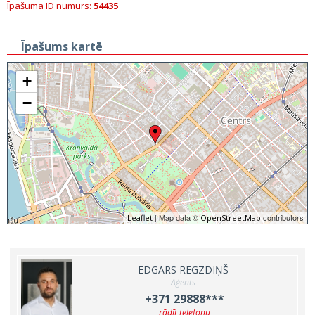
Īpašuma ID numurs:
54435
Īpašums kartē
+
−
| Map data ©
contributors
Leaflet
OpenStreetMap
EDGARS REGZDIŅŠ
Aģents
+371 29888***
rādīt telefonu