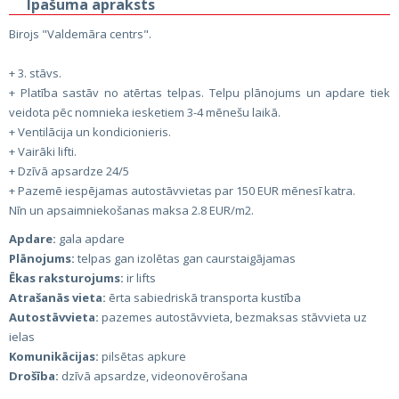
Īpašuma apraksts
Birojs "Valdemāra centrs".
+ 3. stāvs.
+ Platība sastāv no atērtas telpas. Telpu plānojums un apdare tiek
veidota pēc nomnieka iesketiem 3-4 mēnešu laikā.
+ Ventilācija un kondicionieris.
+ Vairāki lifti.
+ Dzīvā apsardze 24/5
+ Pazemē iespējamas autostāvvietas par 150 EUR mēnesī katra.
Nīn un apsaimniekošanas maksa 2.8 EUR/m2.
Apdare:
gala apdare
Plānojums:
telpas gan izolētas gan caurstaigājamas
Ēkas raksturojums:
ir lifts
Atrašanās vieta:
ērta sabiedriskā transporta kustība
Autostāvvieta:
pazemes autostāvvieta, bezmaksas stāvvieta uz
ielas
Komunikācijas:
pilsētas apkure
Drošība:
dzīvā apsardze, videonovērošana