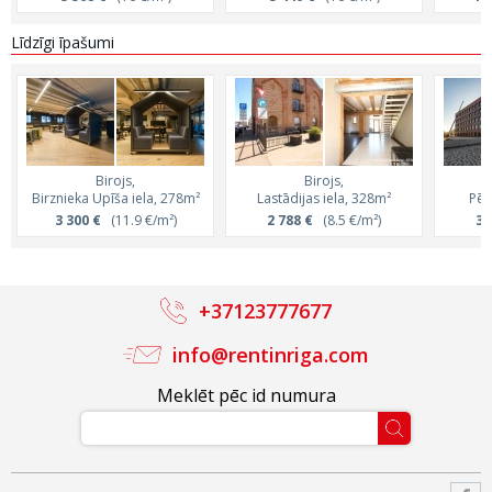
Līdzīgi īpašumi
Birojs,
Birojs,
Birznieka Upīša iela, 278m²
Lastādijas iela, 328m²
Pēr
3 300 €
(11.9 €/m²)
2 788 €
(8.5 €/m²)
3 
+37123777677
info@rentinriga.com
Meklēt pēc id numura