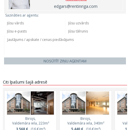
edgars@rentinriga.com
Sazināties ar aģentu:
NOSŪTĪT ZIŅU AĢENTAM
Citi īpašumi šajā adresē
Birojs,
Birojs,
Valdemāra iela, 223m²
Valdemāra iela, 340m²
Vald
3 568 €
(16 €/m²)
5 440 €
(16 €/m²)
15