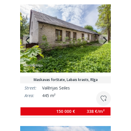
Maskavas forštate, Labais krasts, Rīga
Street:
Valērijas Seiles
Area:
445 m²
150 000 €
338 €/m²