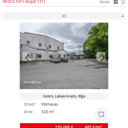
REZULTĀTI (kopā 121)
Mode:
ID
Centrs, Labais krasts, Rīga
Street:
Pērnavas
Area:
320 m²
155 000 €
485 €/m²