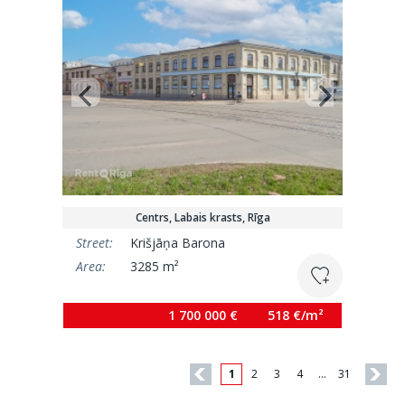
Centrs, Labais krasts, Rīga
Street:
Krišjāņa Barona
Area:
3285 m²
1 700 000 €
518 €/m²
1
2
3
4
…
31