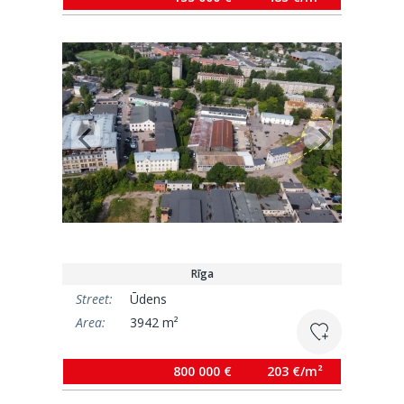
Rīga
Street:
Ūdens
Area:
3942 m²
800 000 €
203 €/m²