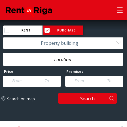
RENT
PURCHASE
Property building
Price
Premises
-
-
Search
Search on map