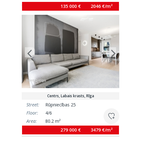
135 000 €
2046 €/m²
Centrs, Labais krasts, Rīga
Street:
Rūpniecības 25
Floor:
4/6
Area:
80.2 m²
279 000 €
3479 €/m²