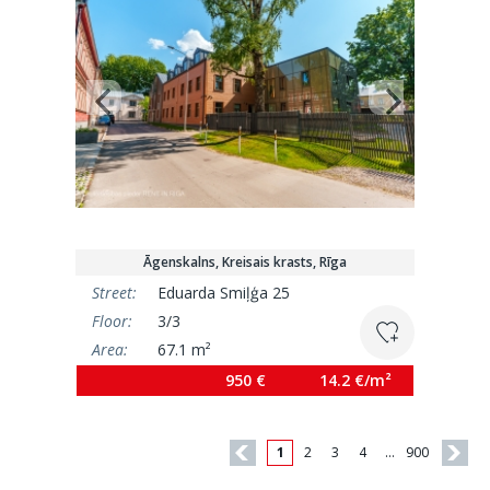
Āgenskalns, Kreisais krasts, Rīga
Street:
Eduarda Smiļģa 25
Floor:
3/3
Area:
67.1 m²
950 €
14.2 €/m²
1
2
3
4
…
900