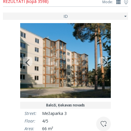
REZULTĀTI (kopā 3598)
Mode:
ID
Baloži, Ķekavas novads
Street:
Mežaparka 3
Floor:
4/5
Area:
66 m²