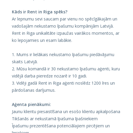
Kāds ir Rent in Riga spēks?
Ar lepnumu sevi saucam par vienu no spēcīgākajām un
vadošajām nekustamo īpašumu kompānijām Latvijā.
Rent in Riga unikalitāte izpaužas vairākos momentos, ar
ko lepojamies un esam labākie.
1.⁠ ⁠Mums ir lielākais nekustamo īpašumu piedāvājumu
skaits Latvijā.
2.⁠ ⁠Mūsu komandā ir 30 nekustamo īpašumu aģenti, kuru
vidējā darba pieredze nozarē ir 10 gadi.
3.⁠ ⁠Vidēji gadā Rent in Riga aģenti noslēdz 1200 īres un
pārdošanas darījumus.
Aģenta pienākumi:
Jaunu klientu piesaistīšana un esošo klientu apkalpošana
Tikšanās ar nekustamā īpašuma īpašniekiem
Īpašumu prezentēšana potenciālajiem pircējiem un
īrniekiem