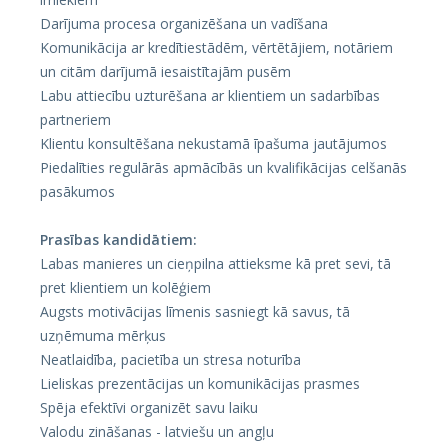
Darījuma procesa organizēšana un vadīšana
Komunikācija ar kredītiestādēm, vērtētājiem, notāriem
un citām darījumā iesaistītajām pusēm
Labu attiecību uzturēšana ar klientiem un sadarbības
partneriem
Klientu konsultēšana nekustamā īpašuma jautājumos
Piedalīties regulārās apmācībās un kvalifikācijas celšanās
pasākumos
Prasības kandidātiem:
Labas manieres un cieņpilna attieksme kā pret sevi, tā
pret klientiem un kolēģiem
Augsts motivācijas līmenis sasniegt kā savus, tā
uzņēmuma mērķus
Neatlaidība, pacietība un stresa noturība
Lieliskas prezentācijas un komunikācijas prasmes
Spēja efektīvi organizēt savu laiku
Valodu zināšanas - latviešu un angļu