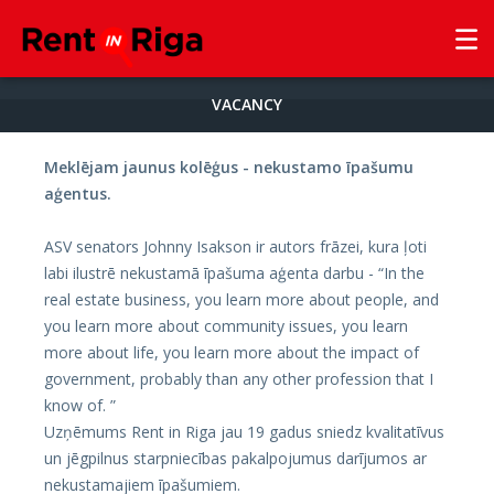
VACANCY
Meklējam jaunus kolēģus - nekustamo īpašumu
aģentus.
ASV senators Johnny Isakson ir autors frāzei, kura ļoti
labi ilustrē nekustamā īpašuma aģenta darbu - “In the
real estate business, you learn more about people, and
you learn more about community issues, you learn
more about life, you learn more about the impact of
government, probably than any other profession that I
know of. ”
Uzņēmums Rent in Riga jau 19 gadus sniedz kvalitatīvus
un jēgpilnus starpniecības pakalpojumus darījumos ar
nekustamajiem īpašumiem.