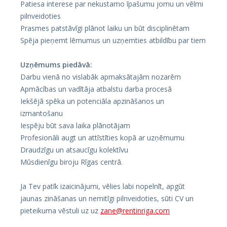
Patiesa interese par nekustamo īpašumu jomu un vēlmi
pilnveidoties
Prasmes patstāvīgi plānot laiku un būt disciplinētam
Spēja pieņemt lēmumus un uzņemties atbildību par tiem
Uzņēmums piedāvā:
Darbu vienā no vislabāk apmaksātajām nozarēm
Apmācības un vadītāja atbalstu darba procesā
Iekšējā spēka un potenciāla apzināšanos un
izmantošanu
Iespēju būt sava laika plānotājam
Profesionāli augt un attīstīties kopā ar uzņēmumu
Draudzīgu un atsaucīgu kolektīvu
Mūsdienīgu biroju Rīgas centrā.
Ja Tev patīk izaicinājumi, vēlies labi nopelnīt, apgūt
jaunas zināšanas un nemitīgi pilnveidoties, sūti CV un
pieteikuma vēstuli uz uz
zane@rentinriga.com