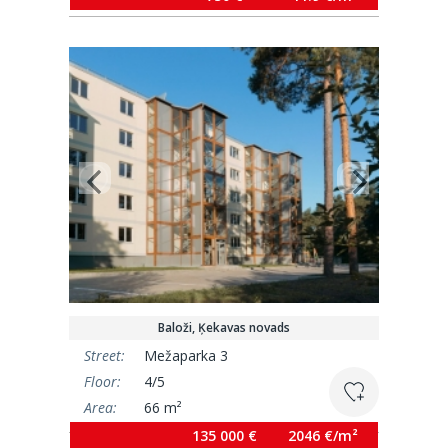
Baloži, Ķekavas novads
Street:
Mežaparka 3
Floor:
4/5
Area:
66 m²
135 000 €
2046 €/m²