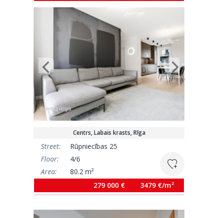
Centrs, Labais krasts, Rīga
Street:
Rūpniecības 25
Floor:
4/6
Area:
80.2 m²
279 000 €
3479 €/m²