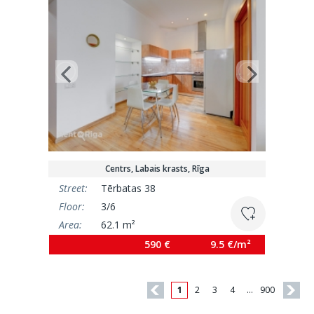
Centrs, Labais krasts, Rīga
Street:
Tērbatas 38
Floor:
3/6
Area:
62.1 m²
590 €
9.5 €/m²
1
2
3
4
…
900