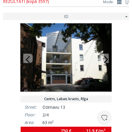
REZULTĀTI (kopā 3597)
Mode:
ID
Centrs, Labais krasts, Rīga
Street:
Dzirnavu 13
Floor:
2/4
Area:
63 m²
750 €
11.9 €/m²