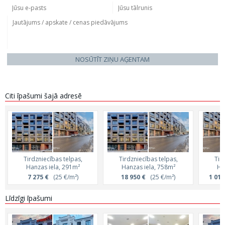
NOSŪTĪT ZIŅU AĢENTAM
Citi īpašumi šajā adresē
Tirdzniecības telpas,
Tirdzniecības telpas,
Tir
Hanzas iela, 291m²
Hanzas iela, 758m²
Ha
7 275 €
(25 €/m²)
18 950 €
(25 €/m²)
1 018
Līdzīgi īpašumi