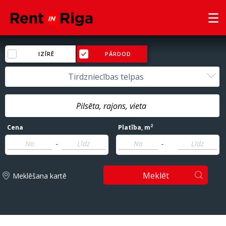
IZĪRĒ
PĀRDOD
Tirdzniecības telpas
2
Cena
Platība
, m
-
-
Meklēt
Meklēšana kartē