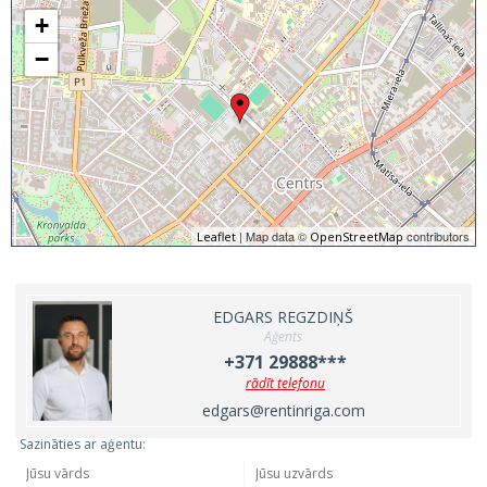
+
−
| Map data ©
contributors
Leaflet
OpenStreetMap
EDGARS REGZDIŅŠ
Aģents
+371 29888***
rādīt telefonu
edgars@rentinriga.com
Sazināties ar aģentu: