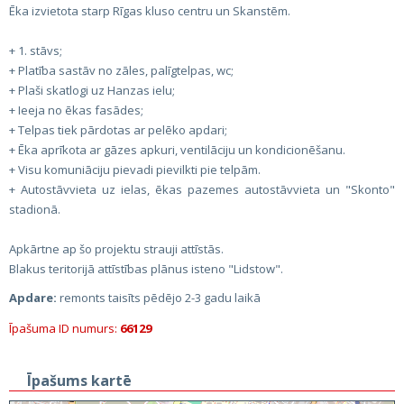
Ēka izvietota starp Rīgas kluso centru un Skanstēm.
+ 1. stāvs;
+ Platība sastāv no zāles, palīgtelpas, wc;
+ Plaši skatlogi uz Hanzas ielu;
+ Ieeja no ēkas fasādes;
+ Telpas tiek pārdotas ar pelēko apdari;
+ Ēka aprīkota ar gāzes apkuri, ventilāciju un kondicionēšanu.
+ Visu komuniāciju pievadi pievilkti pie telpām.
+ Autostāvvieta uz ielas, ēkas pazemes autostāvvieta un "Skonto"
stadionā.
Apkārtne ap šo projektu strauji attīstās.
Blakus teritorijā attīstības plānus isteno "Lidstow".
Apdare:
remonts taisīts pēdējo 2-3 gadu laikā
Īpašuma ID numurs:
66129
Īpašums kartē