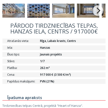
PĀRDOD TIRDZNIECĪBAS TELPAS,
HANZAS IELA, CENTRS / 917000€
Atrašanās vieta:
Rīga, Labais krasts, Centrs
Iela:
Hanzas
Ēkas tips:
Jaunais projekts
Stāvs:
1/7
Platība:
262 m²
Cena:
917 000 € (3 500 €/m²)
Papildus maksājumi:
PVN (21%)
Īpašuma apraksts
Tirdzniecības telpas Centrā, projektā "Heart of Hanza".