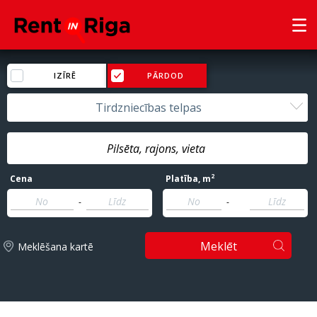
IZĪRĒ
PĀRDOD
Tirdzniecības telpas
2
Cena
Platība
, m
-
-
Meklēt
Meklēšana kartē