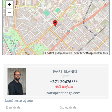
+
−
| Map data ©
contributors
Leaflet
OpenStreetMap
IVARS BLANKS
Aģents
+371 29476***
rādīt telefonu
ivars@rentinriga.com
Sazināties ar aģentu: