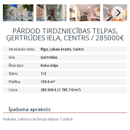
PĀRDOD TIRDZNIECĪBAS TELPAS,
ĢERTRŪDES IELA, CENTRS / 285000€
Atrašanās vieta:
Rīga, Labais krasts, Centrs
Iela:
Ģertrūdes
Ēkas tips:
Koka māja
Stāvs:
1/2
Platība:
159.6 m²
Cena:
285 000 € (1 785.7 €/m²)
Īpašuma apraksts
Veikala, salona vai biroja telpas 1.stāvā.