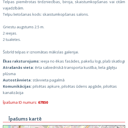
Telpas piemērotas tirdzniecības, biroja, skaistumkopšanas vai citām
vajadzībām.
Telpu lietošanas kods: skaistumkopšanas salons.
Griestu augstums 2.5 m.
2 ieejas.
2 tualetes.
Šobrīd telpas ir iznomātas mākslas galerijai.
Ēkas raksturojums:
ieeja no ēkas fasādes, pakešu logi, plaši skatlogi
Atrašanās vieta:
ērta sabiedriskā transporta kustība, liela gājēju
plūsma
Autostāvvieta:
stāvvieta pagalmā
Komunikācijas:
pilsētas apkure, pilsētas ūdens apgāde, pilsētas
kanalizācija
Īpašuma ID numurs:
67850
Īpašums kartē