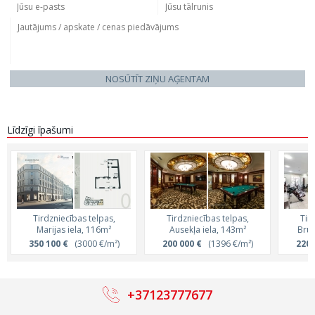
NOSŪTĪT ZIŅU AĢENTAM
Līdzīgi īpašumi
Tirdzniecības telpas,
Tirdzniecības telpas,
Tir
Marijas iela, 116m²
Ausekļa iela, 143m²
Bruņ
350 100 €
(3000 €/m²)
200 000 €
(1396 €/m²)
220 
+37123777677