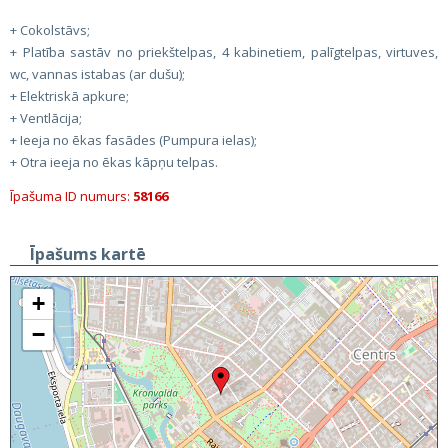
+ Cokolstāvs;
+ Platība sastāv no priekštelpas, 4 kabinetiem, palīgtelpas, virtuves,
wc, vannas istabas (ar dušu);
+ Elektriskā apkure;
+ Ventlācija;
+ Ieeja no ēkas fasādes (Pumpura ielas);
+ Otra ieeja no ēkas kāpņu telpas.
Īpašuma ID numurs:
58166
Īpašums kartē
+
−