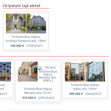
Citi īpašumi šajā adresē
Tirdzniecības telpas,
Andreja Pumpura iela, 160m²
160 000 €
(1000 €/m²)
pas,
Tirdzniecības telpas,
2m²
Tirdzniecības telpas,
Stabu iela, 163m²
Merķeļa iela, 151m²
€/m²)
595 000 €
(3644 €/m²)
310 000 €
(2053 €/m²)