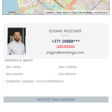
| Map data ©
contributors
Leaflet
OpenStreetMap
EDGARS REGZDIŅŠ
Aģents
+371 29888***
rādīt telefonu
edgars@rentinriga.com
Sazināties ar aģentu:
NOSŪTĪT ZIŅU AĢENTAM