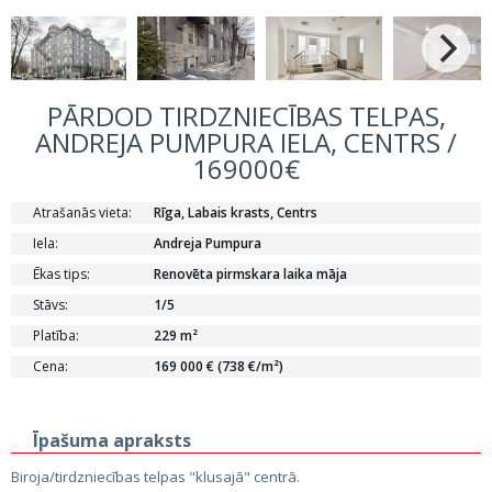
PĀRDOD TIRDZNIECĪBAS TELPAS,
ANDREJA PUMPURA IELA, CENTRS /
169000€
Atrašanās vieta:
Rīga, Labais krasts, Centrs
Iela:
Andreja Pumpura
Ēkas tips:
Renovēta pirmskara laika māja
Stāvs:
1/5
Platība:
229 m²
Cena:
169 000 € (738 €/m²)
Īpašuma apraksts
Biroja/tirdzniecības telpas "klusajā" centrā.