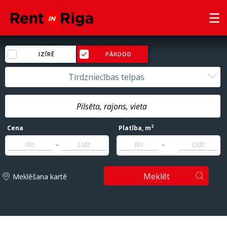
IZĪRĒ
PĀRDOD
Tirdzniecības telpas
2
Cena
Platība
, m
-
-
Meklēt
Meklēšana kartē