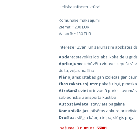
Lieliska infrastruktūra!
Komunālie maksājumi:
Ziemā: ~230 EUR
Vasarā: ~130 EUR
Interese? Zvani un sarunāsim apskates d
Apdare:
stāvoklis ļoti labs, koka dēļu grīd
Aprīkojums:
iebūvēta virtuve, cepeškrās
duša, veļas mašīna
Plānojums:
istabas gan izolētas gan cau
Ēkas raksturojums:
pakešu logi, pirmskara
Atrašanās vieta:
tuvumā parks, tuvumā ve
sabiedriskā transporta kustība
Autostāvvieta:
stāvvieta pagalmā
Komunikācijas:
pilsētas apkure ar individ
Drošība:
slēgta kāpņu telpa, slēgts paga
Īpašuma ID numurs:
66001