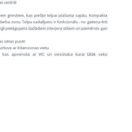
as centrā!
jiem griestiem, kas piešķir telpai plašuma sajūtu. Kompakta
 darba zonu. Telpu sadalījums ir funkcionāls - no gaiteņa ērti
egli pielāgojams dažādiem interjera stiliem un piemērots gan
kas sētas pusē!
ī virtuve ar ēdamzonas vietu.
 kas apvienota ar WC un viesistaba kurai tālāk seko