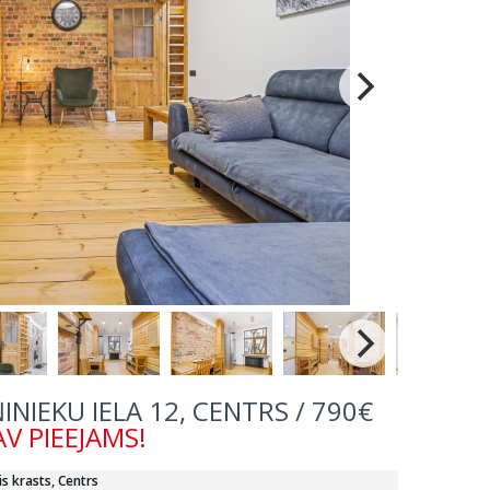
ŅINIEKU IELA 12, CENTRS / 790€
V PIEEJAMS!
is krasts, Centrs