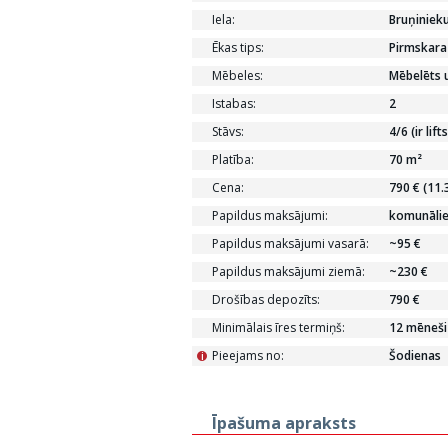
Iela:
Bruņiniek
Ēkas tips:
Pirmskara
Mēbeles:
Mēbelēts u
Istabas:
2
Stāvs:
4/6 (ir lifts
Platība:
70 m²
Cena:
790 € (11.
Papildus maksājumi:
komunāli
Papildus maksājumi vasarā:
~95 €
Papildus maksājumi ziemā:
~230 €
Drošības depozīts:
790 €
Minimālais īres termiņš:
12 mēneši
Pieejams no:
Šodienas
i
Īpašuma apraksts