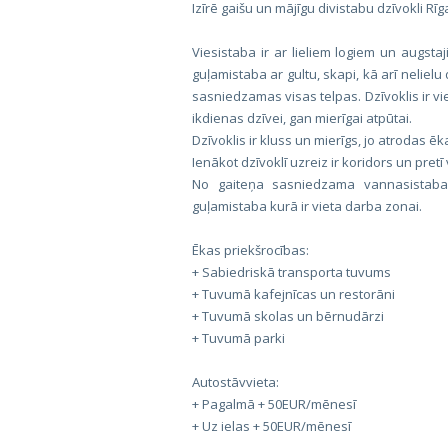
Izīrē gaišu un mājīgu divistabu dzīvokli Rīg
Viesistaba ir ar lieliem logiem un augsta
guļamistaba ar gultu, skapi, kā arī nelielu
sasniedzamas visas telpas. Dzīvoklis ir vi
ikdienas dzīvei, gan mierīgai atpūtai.
Dzīvoklis ir kluss un mierīgs, jo atrodas ē
Ienākot dzīvoklī uzreiz ir koridors un pret
No gaiteņa sasniedzama vannasistaba
guļamistaba kurā ir vieta darba zonai.
Ēkas priekšrocības:
+ Sabiedriskā transporta tuvums
+ Tuvumā kafejnīcas un restorāni
+ Tuvumā skolas un bērnudārzi
+ Tuvumā parki
Autostāvvieta:
+ Pagalmā + 50EUR/mēnesī
+ Uz ielas + 50EUR/mēnesī