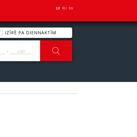
LV
RU
EN
IZĪRĒ PA DIENNAKTĪM
-