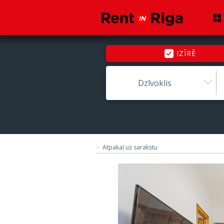
IZĪRĒ
Dzīvoklis
Atpakaļ uz sarakstu