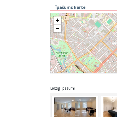
Īpašums kartē
+
−
Līdzīgi īpašumi