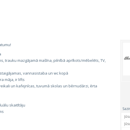
atumu!
a
ns, trauku mazgājamā mašīna, pilnībā aprīkots/mēbelēts, TV,
rstaigājamas, vannasistaba un wc kopā
 māja, ir lifts
ikali un kafejnīcas, tuvumā skolas un bērnudārzi, ērta
uālu skaitītāju
Sazi
lms