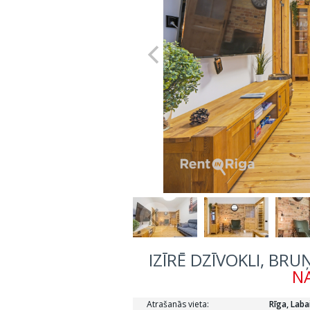
IZĪRĒ DZĪVOKLI, BRU
NA
Atrašanās vieta:
Rīga, Laba