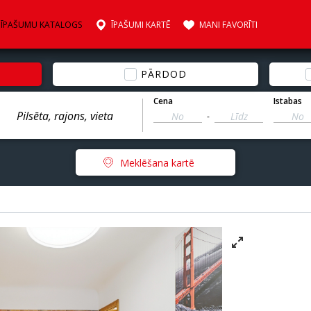
ĪPAŠUMU KATALOGS
ĪPAŠUMI KARTĒ
MANI FAVORĪTI
PĀRDOD
Cena
Istabas
-
Meklēšana kartē