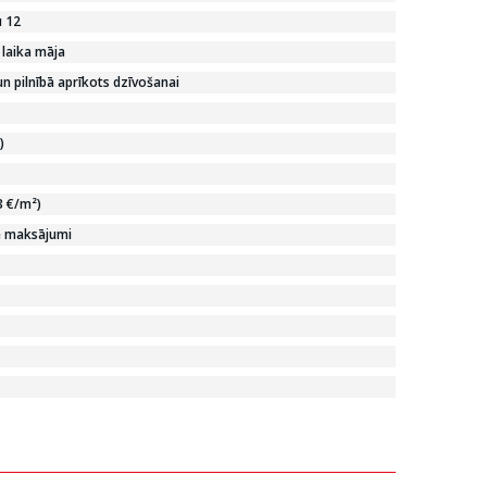
u 12
 laika māja
n pilnībā aprīkots dzīvošanai
)
3 €/m²)
e maksājumi