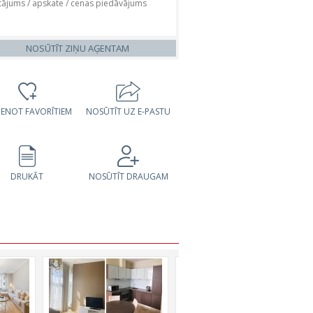
NOSŪTĪT ZIŅU AĢENTAM
VIENOT FAVORĪTIEM
NOSŪTĪT UZ E-PASTU
DRUKĀT
NOSŪTĪT DRAUGAM