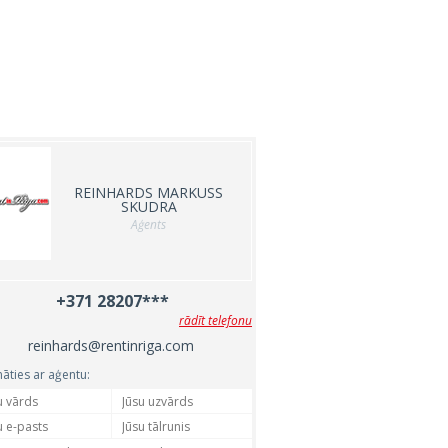
REINHARDS MARKUSS
SKUDRA
Aģents
+371 28207***
rādīt telefonu
reinhards@rentinriga.com
nāties ar aģentu: