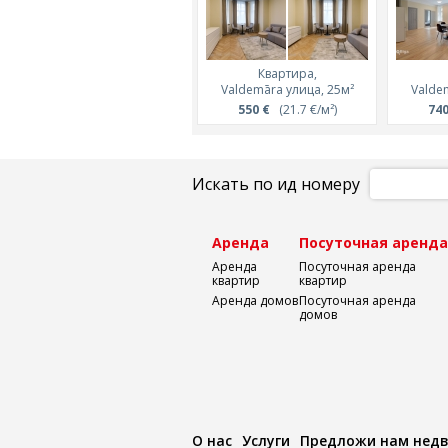
Квартира,
Valdemāra улица, 25м²
Valde
550 €
(21.7 €/м²)
740
Искать по ид номеру
Аренда
Посуточная аренд
Аренда
Посуточная аренда
квартир
квартир
Аренда домов
Посуточная аренда
домов
О нас
Услуги
Предложи нам нед