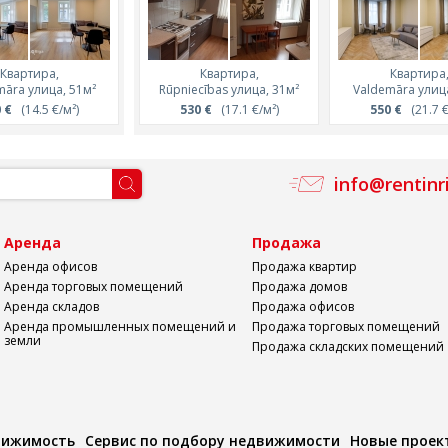
Квартира,
Квартира,
Квартира,
Квартира,
Квартира
māra улица, 51м²
Valdemāra улица, 50м²
Rūpniecības улица, 31м²
Valdemāra улица,
Valdemāra улица
 €
(14.5 €/м²)
690 €
530 €
(13.8 €/м²)
(17.1 €/м²)
550 €
550 €
(16.9 €/м
(21.7 €
info@rentinr
а
Аренда
Продажа
Аренда офисов
Продажа квартир
Аренда торговых помещений
Продажа домов
Аренда складов
Продажа офисов
Аренда промышленных помещений и
Продажа торговых помещений
земли
Продажа складских помещений
вижимость
Сервис по подбору недвижимости
Новые проек