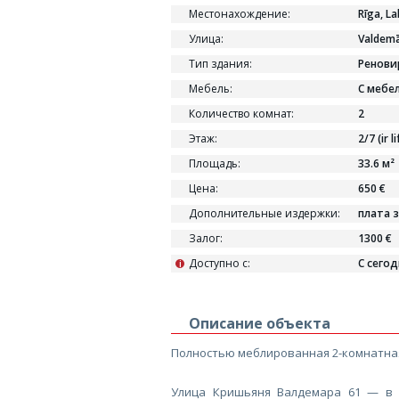
Местонахождение:
Rīga, La
Улица:
Valdemā
Тип здания:
Ренови
Мебель:
С мебе
Количество комнат:
2
Этаж:
2/7 (ir li
Площадь:
33.6 м²
Цена:
650 €
Дополнительные издержки:
плата 
Залог:
1300 €
Доступно с:
С сего
i
Описание объекта
Полностью меблированная 2-комнатная
Улица Кришьяня Валдемара 61 — в н