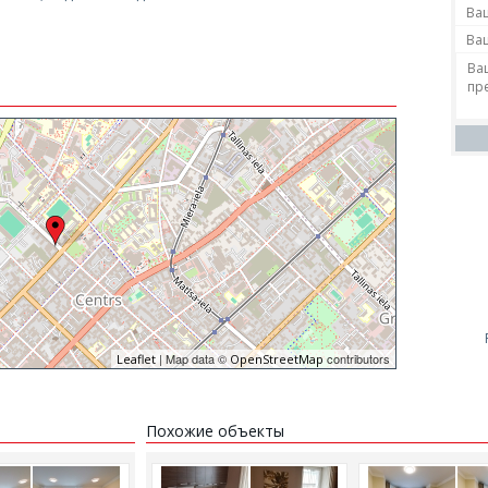
| Map data ©
contributors
Leaflet
OpenStreetMap
Похожие объекты