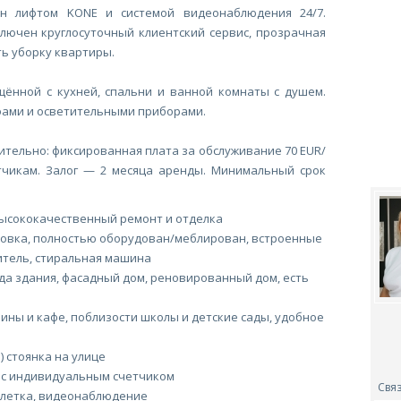
ён лифтом KONE и системой видеонаблюдения 24/7.
лючен круглосуточный клиентский сервис, прозрачная
ь уборку квартиры.
щённой с кухней, спальни и ванной комнаты с душем.
фами и осветительными приборами.
ительно: фиксированная плата за обслуживание 70 EUR/
тчикам. Залог — 2 месяца аренды. Минимальный срок
высококачественный ремонт и отделка
ховка, полностью оборудован/меблирован, встроенные
итель, стиральная машина
да здания, фасадный дом, реновированный дом, есть
ины и кафе, поблизости школы и детские сады, удобное
) стоянка на улице
 с индивидуальным счетчиком
Связ
клетка, видеонаблюдение