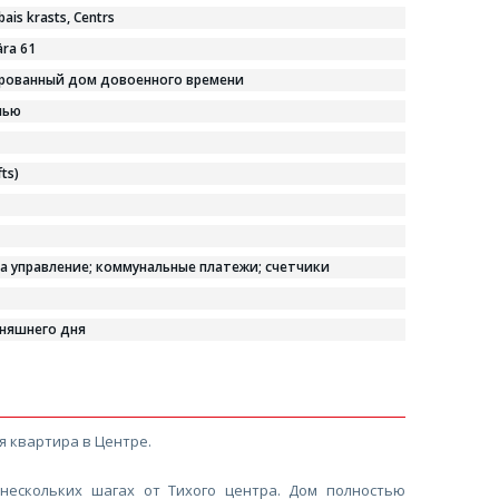
bais krasts, Centrs
ra 61
рованный дом довоенного времени
лью
fts)
за управление; коммунальные платежи; cчетчики
дняшнего дня
 квартира в Центре.
ескольких шагах от Тихого центра. Дом полностью