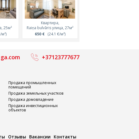
,
Квартира,
Квартира,
Квартира,
Квартира,
 32м²
, 25м²
Valdemāra улица, 26м²
Raiņa bulvāris улица, 27м²
Valdemāra улица, 35м²
Krišjāņa Valdemāra улица
²)
/м²)
500 €
650 €
(19.2 €/м²)
(24.1 €/м²)
770 €
1 030 €
(21.8 €/м²)
(32.2 €/м²)
iga.com
+37123777677
Продажа промышленных
помещений
Продажа земельных участков
Продажа домовладение
Продажа инвестиционных
объектов
ты
Отзывы
Вакансии
Контакты