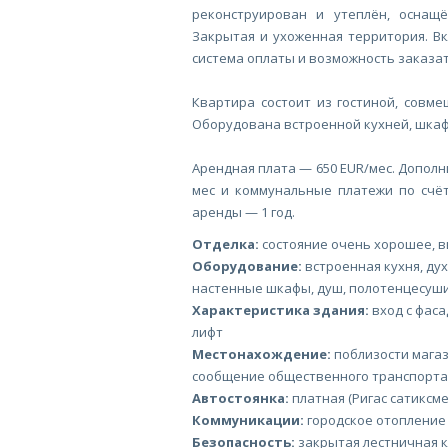
реконструирован и утеплён, оснащ
Закрытая и ухоженная территория. Вк
система оплаты и возможность заказат
Квартира состоит из гостиной, совме
Оборудована встроенной кухней, шка
Арендная плата — 650 EUR/мес. Дополн
мес и коммунальные платежи по счё
аренды — 1 год.
Отделка:
состояние очень хорошее, 
Оборудование:
встроенная кухня, ду
настенные шкафы, душ, полотенцесуш
Характеристика здания:
вход с фаса
лифт
Местонахождение:
поблизости магаз
сообщение общественного транспорта
Автостоянка:
платная (Ригас сатиксме
Коммуникации:
городское отопление
Безопасность:
закрытая лестничная 