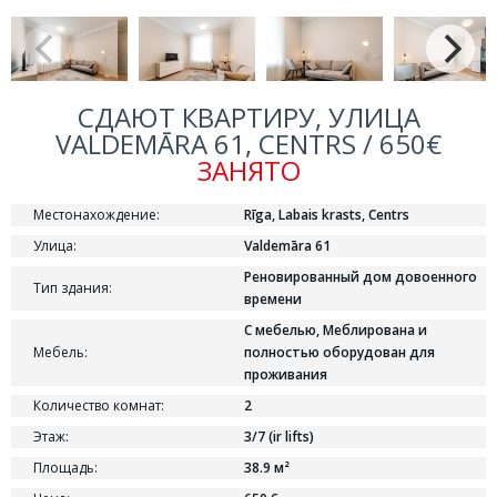
СДАЮТ КВАРТИРУ, УЛИЦА
VALDEMĀRA 61, CENTRS / 650€
ЗАНЯТО
Местонахождение:
Rīga, Labais krasts, Centrs
Улица:
Valdemāra 61
Реновированный дом довоенного
Тип здания:
времени
С мебелью, Меблирована и
Мебель:
полностью оборудован для
проживания
Количество комнат:
2
Этаж:
3/7 (ir lifts)
Площадь:
38.9 м²