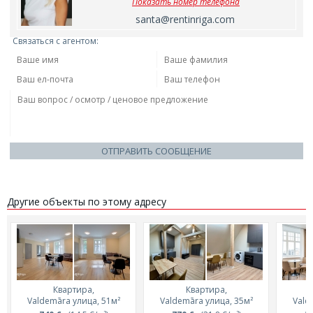
Показать номер телефона
santa@rentinriga.com
Связаться с агентом:
ОТПРАВИТЬ СООБЩЕНИЕ
Другие объекты по этому адресу
Квартира,
Квартира,
Valdemāra улица, 51м²
Valdemāra улица, 35м²
Vald