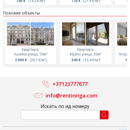
740 €
(14.5 €/м²)
770 €
(21.8 €/м²)
5
Похожие объекты
Квартира,
Квартира,
Ausekļa улица, 50м²
Klijānu улица, 35м²
Krišjā
2 000 €
(39.7 €/м²)
540 €
(15.4 €/м²)
1 
+37123777677
info@rentinriga.com
Искать по ид номеру