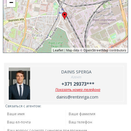
−
| Map data ©
contributors
Leaflet
OpenStreetMap
DAINIS SPERGA
Агент
+371 29373***
Показать номер телефона
dainis@rentinriga.com
Связаться с агентом: