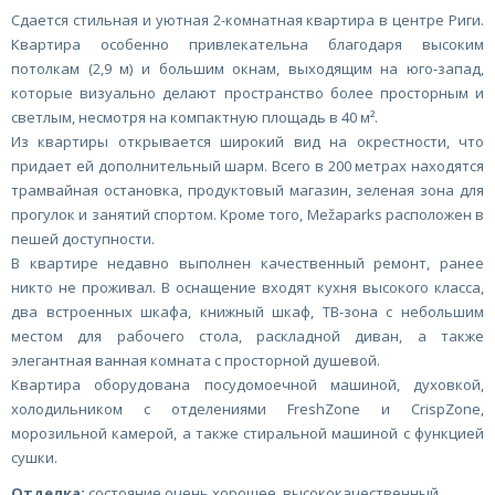
Сдается стильная и уютная 2-комнатная квартира в центре Риги.
Квартира особенно привлекательна благодаря высоким
потолкам (2,9 м) и большим окнам, выходящим на юго-запад,
которые визуально делают пространство более просторным и
светлым, несмотря на компактную площадь в 40 м².
Из квартиры открывается широкий вид на окрестности, что
придает ей дополнительный шарм. Всего в 200 метрах находятся
трамвайная остановка, продуктовый магазин, зеленая зона для
прогулок и занятий спортом. Кроме того, Mežaparks расположен в
пешей доступности.
В квартире недавно выполнен качественный ремонт, ранее
никто не проживал. В оснащение входят кухня высокого класса,
два встроенных шкафа, книжный шкаф, ТВ-зона с небольшим
местом для рабочего стола, раскладной диван, а также
элегантная ванная комната с просторной душевой.
Квартира оборудована посудомоечной машиной, духовкой,
холодильником с отделениями FreshZone и CrispZone,
морозильной камерой, а также стиральной машиной с функцией
сушки.
Отделка:
состояние очень хорошее, высококачественный