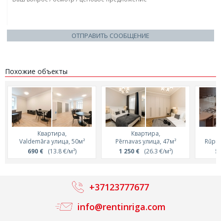
ОТПРАВИТЬ СООБЩЕНИЕ
Похожие объекты
Квартира,
Квартира,
Valdemāra улица, 50м²
Pērnavas улица, 47м²
Rūpni
690 €
(13.8 €/м²)
1 250 €
(26.3 €/м²)
5
+37123777677
info@rentinriga.com