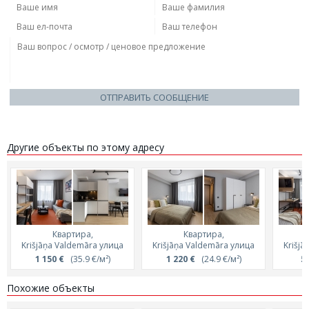
ОТПРАВИТЬ СООБЩЕНИЕ
Другие объекты по этому адресу
Квартира,
Квартира,
Krišjāņa Valdemāra улица
Krišjāņa Valdemāra улица
Krišjā
1 150 €
(35.9 €/м²)
1 220 €
(24.9 €/м²)
5
Похожие объекты