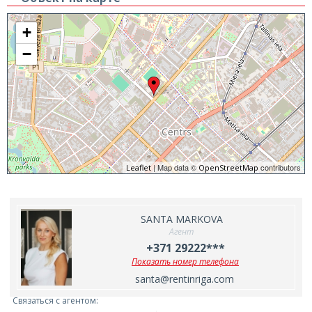
+
−
| Map data ©
contributors
Leaflet
OpenStreetMap
SANTA MARKOVA
Агент
+371 29222***
Показать номер телефона
santa@rentinriga.com
Связаться с агентом: