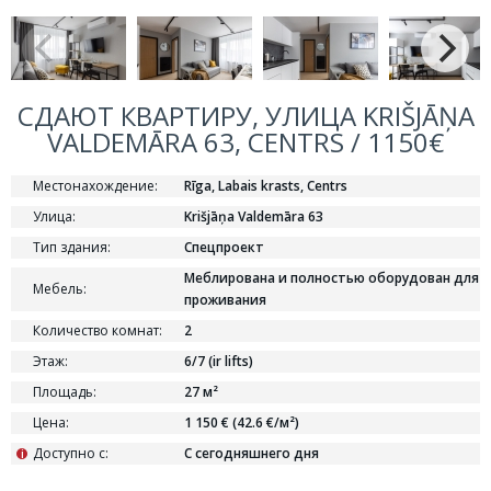
СДАЮТ КВАРТИРУ, УЛИЦА KRIŠJĀŅA
VALDEMĀRA 63, CENTRS / 1150€
Местонахождение:
Rīga, Labais krasts, Centrs
Улица:
Krišjāņa Valdemāra 63
Тип здания:
Спецпроект
Меблирована и полностью оборудован для
Мебель:
проживания
Количество комнат:
2
Этаж:
6/7 (ir lifts)
Площадь:
27 м²
Цена:
1 150 € (42.6 €/м²)
Доступно с:
С сегодняшнего дня
i