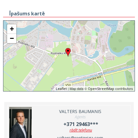
Īpašums kartē
+
−
| Map data ©
contributors
Leaflet
OpenStreetMap
VALTERS BAUMANIS
Aģents
+371 29463***
rādīt telefonu
valters@rentinriga.com