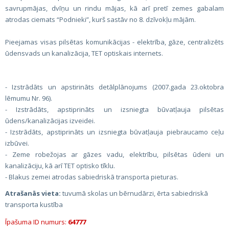
savrupmājas, dvīņu un rindu mājas, kā arī pretī zemes gabalam
atrodas ciemats “Podnieki”, kurš sastāv no 8. dzīvokļu mājām.
Pieejamas visas pilsētas komunikācijas - elektrība, gāze, centralizēts
ūdensvads un kanalizācija, TET optiskais internets.
- Izstrādāts un apstirināts detālplānojums (2007.gada 23.oktobra
lēmumu Nr. 96).
- Izstrādāts, apstiprināts un izsniegta būvatļauja pilsētas
ūdens/kanalizācijas izveidei.
- Izstrādāts, apstiprināts un izsniegta būvatļauja piebraucamo ceļu
izbūvei.
- Zeme robežojas ar gāzes vadu, elektrību, pilsētas ūdeni un
kanalizāciju, kā arī TET optisko tīklu.
- Blakus zemei atrodas sabiedriskā transporta pieturas.
Atrašanās vieta:
tuvumā skolas un bērnudārzi, ērta sabiedriskā
transporta kustība
Īpašuma ID numurs:
64777