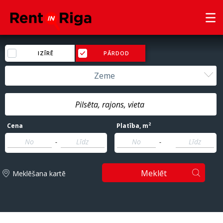
IZĪRĒ
PĀRDOD
Zeme
2
Cena
Platība
, m
-
-
Meklēt
Meklēšana kartē