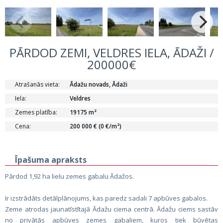
PĀRDOD ZEMI, VELDRES IELA, ĀDAŽI /
200000€
Atrašanās vieta:
Ādažu novads, Ādaži
Iela:
Veldres
Zemes platība:
19175 m²
Cena:
200 000 € (0 €/m²)
Īpašuma apraksts
Pārdod 1,92 ha lielu zemes gabalu Ādažos.
Ir izstrādāts detālplānojums, kas paredz sadali 7 apbūves gabalos.
Zeme atrodas jaunatīstītajā Ādažu ciema centrā. Ādažu ciems sastāv
no privātās apbūves zemes gabaliem, kuros tiek būvētas