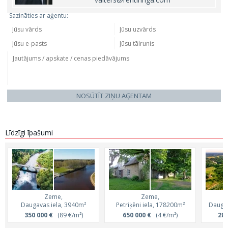
Sazināties ar aģentu:
NOSŪTĪT ZIŅU AĢENTAM
Līdzīgi īpašumi
Zeme,
Zeme,
Daugavas iela, 3940m²
Petriķēni iela, 178200m²
Daugav
350 000 €
(89 €/m²)
650 000 €
(4 €/m²)
285