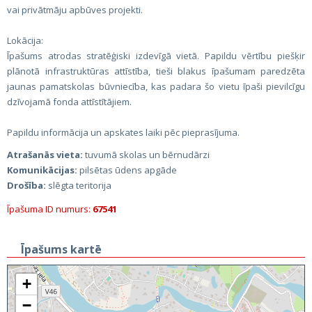
vai privātmāju apbūves projekti.
Lokācija:
Īpašums atrodas stratēģiski izdevīgā vietā. Papildu vērtību piešķir
plānotā infrastruktūras attīstība, tieši blakus īpašumam paredzēta
jaunas pamatskolas būvniecība, kas padara šo vietu īpaši pievilcīgu
dzīvojamā fonda attīstītājiem.
Papildu informācija un apskates laiki pēc pieprasījuma.
Atrašanās vieta:
tuvumā skolas un bērnudārzi
Komunikācijas:
pilsētas ūdens apgāde
Drošība:
slēgta teritorija
Īpašuma ID numurs:
67541
Īpašums kartē
+
−