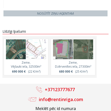
NOSŪTĪT ZIŅU AĢENTAM
Līdzīgi īpašumi
Zeme,
Zeme,
Vējlauki iela, 32500m²
Dzērvenītes iela, 27300m²
690 000 €
(22 €/m²)
680 000 €
(25 €/m²)
+37123777677
info@rentinriga.com
Meklēt pēc id numura