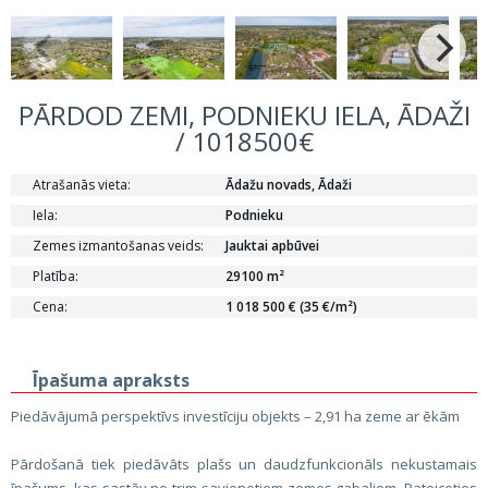
PĀRDOD ZEMI, PODNIEKU IELA, ĀDAŽI
/ 1018500€
Atrašanās vieta:
Ādažu novads, Ādaži
Iela:
Podnieku
Zemes izmantošanas veids:
Jauktai apbūvei
Platība:
29100 m²
Cena:
1 018 500 € (35 €/m²)
Īpašuma apraksts
Piedāvājumā perspektīvs investīciju objekts – 2,91 ha zeme ar ēkām
Pārdošanā tiek piedāvāts plašs un daudzfunkcionāls nekustamais