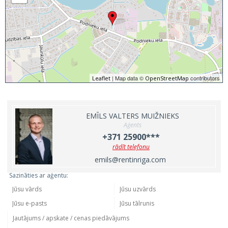
| Map data ©
contributors
Leaflet
OpenStreetMap
EMĪLS VALTERS MUIŽNIEKS
Aģents
+371 25900***
rādīt telefonu
emils@rentinriga.com
Sazināties ar aģentu: