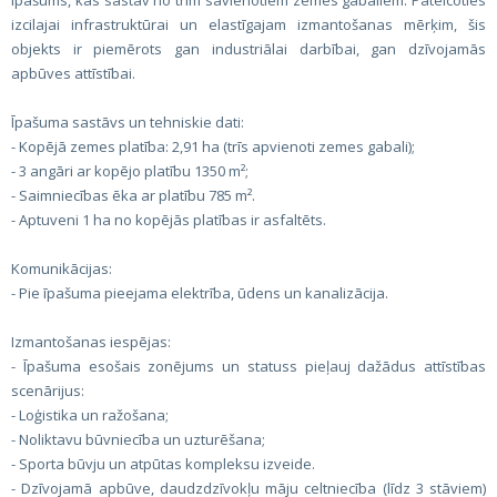
īpašums, kas sastāv no trim savienotiem zemes gabaliem. Pateicoties
izcilajai infrastruktūrai un elastīgajam izmantošanas mērķim, šis
objekts ir piemērots gan industriālai darbībai, gan dzīvojamās
apbūves attīstībai.
Īpašuma sastāvs un tehniskie dati:
- Kopējā zemes platība: 2,91 ha (trīs apvienoti zemes gabali);
- 3 angāri ar kopējo platību 1350 m²;
- Saimniecības ēka ar platību 785 m².
- Aptuveni 1 ha no kopējās platības ir asfaltēts.
Komunikācijas:
- Pie īpašuma pieejama elektrība, ūdens un kanalizācija.
Izmantošanas iespējas:
- Īpašuma esošais zonējums un statuss pieļauj dažādus attīstības
scenārijus:
- Loģistika un ražošana;
- Noliktavu būvniecība un uzturēšana;
- Sporta būvju un atpūtas kompleksu izveide.
- Dzīvojamā apbūve, daudzdzīvokļu māju celtniecība (līdz 3 stāviem)