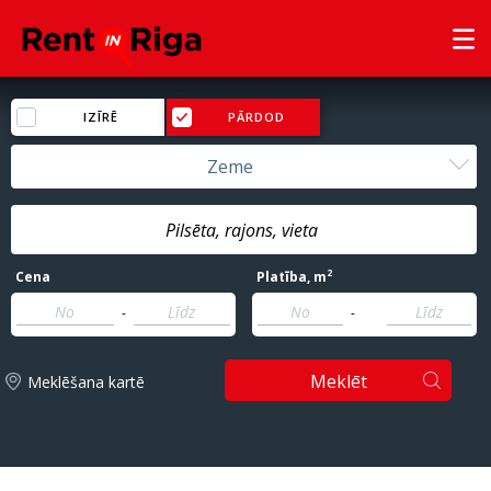
IZĪRĒ
PĀRDOD
Zeme
2
Cena
Platība
, m
-
-
Meklēt
Meklēšana kartē