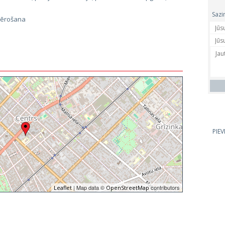
Sazi
vērošana
PIE
| Map data ©
contributors
Leaflet
OpenStreetMap