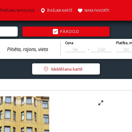
ĪPAŠUMU KATALOGS
ĪPAŠUMI KARTĒ
MANI FAVORĪTI
PĀRDOD
Cena
Platība
, 
-
Meklēšana kartē