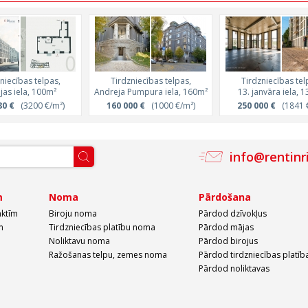
niecības telpas,
Tirdzniecības telpas,
Tirdzniecības tel
jas iela, 100m²
Andreja Pumpura iela, 160m²
13. janvāra iela, 
80 €
(3200 €/m²)
160 000 €
(1000 €/m²)
250 000 €
(1841 €
info@rentinr
m
Noma
Pārdošana
aktīm
Biroju noma
Pārdod dzīvokļus
m
Tirdzniecības platību noma
Pārdod mājas
Noliktavu noma
Pārdod birojus
Ražošanas telpu, zemes noma
Pārdod tirdzniecības platīb
Pārdod noliktavas