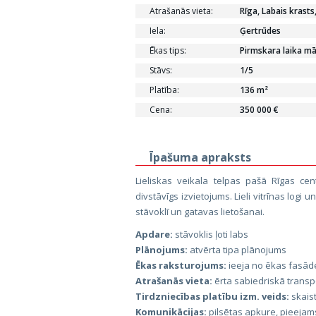
Atrašanās vieta:
Rīga, Labais krasts
Iela:
Ģertrūdes
Ēkas tips:
Pirmskara laika mā
Stāvs:
1/5
Platība:
136 m²
Cena:
350 000 €
Īpašuma apraksts
Lieliskas veikala telpas pašā Rīgas ce
divstāvīgs izvietojums. Lieli vitrīnas logi 
stāvoklī un gatavas lietošanai.
Apdare:
stāvoklis ļoti labs
Plānojums:
atvērta tipa plānojums
Ēkas raksturojums:
ieeja no ēkas fasāde
Atrašanās vieta:
ērta sabiedriskā transpo
Tirdzniecības platību izm. veids:
skais
Komunikācijas:
pilsētas apkure, pieejams