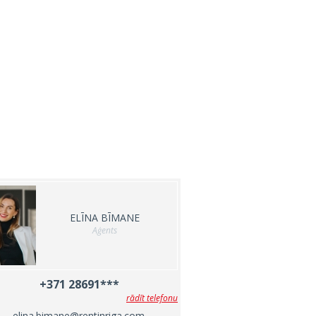
ELĪNA BĪMANE
Aģents
+371 28691***
rādīt telefonu
elina.bimane@rentinriga.com