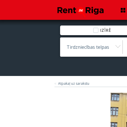
IZĪRĒ
Tirdzniecības telpas
Atpakaļ uz sarakstu