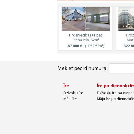
Tirdzniecības telpas,
Tirdz
Piena iela, 82m²
Mari
87 000 €
(1052 €/m²)
322 8
Meklēt pēc id numura
Īre
Īre pa diennaktī
Dzīvokļu īre
Dzīvokļu īre pa dienn
Māju īre
Māju īre pa diennaktī