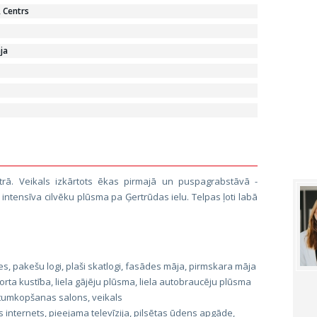
, Centrs
ja
ntrā. Veikals izkārtots ēkas pirmajā un puspagrabstāvā -
un intensīva cilvēku plūsma pa Ģertrūdas ielu. Telpas ļoti labā
s, pakešu logi, plaši skatlogi, fasādes māja, pirmskara māja
rta kustība, liela gājēju plūsma, liela autobraucēju plūsma
tumkopšanas salons, veikals
 internets, pieejama televīzija, pilsētas ūdens apgāde,