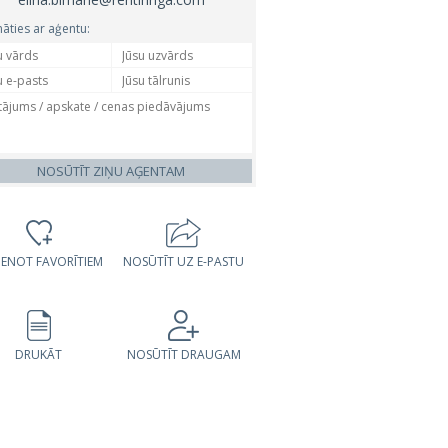
nāties ar aģentu:
NOSŪTĪT ZIŅU AĢENTAM
VIENOT FAVORĪTIEM
NOSŪTĪT UZ E-PASTU
DRUKĀT
NOSŪTĪT DRAUGAM