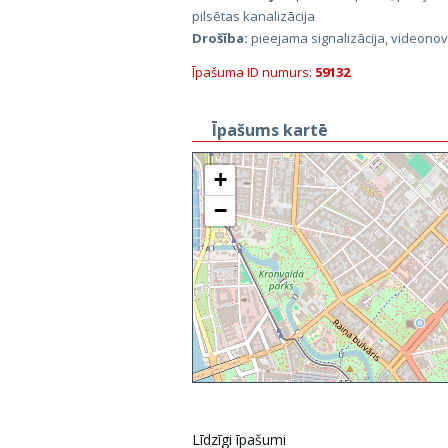
pilsētas kanalizācija
Drošība:
pieejama signalizācija, videono
Īpašuma ID numurs:
59132
Īpašums kartē
+
−
Līdzīgi īpašumi