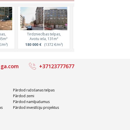
pas,
Tirdzniecības telpas,
Tirdzniecības telpas,
135m²
Avotu iela, 131m²
Hospitāļu iela, 129m²
/m²)
180 000 €
(1372 €/m²)
180 000 €
(1396 €/m²)
iga.com
+37123777677
Pārdod ražošanas telpas
Pārdod zemi
Pārdod namīpašumus
as
Pārdod investīciju projektus