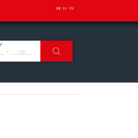
LV
RU
EN
2
m
-