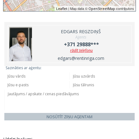
| Map data ©
contributors
Leaflet
OpenStreetMap
EDGARS REGZDIŅŠ
Aģents
+371 29888***
rādīt telefonu
edgars@rentinriga.com
Sazināties ar aģentu:
NOSŪTĪT ZIŅU AĢENTAM