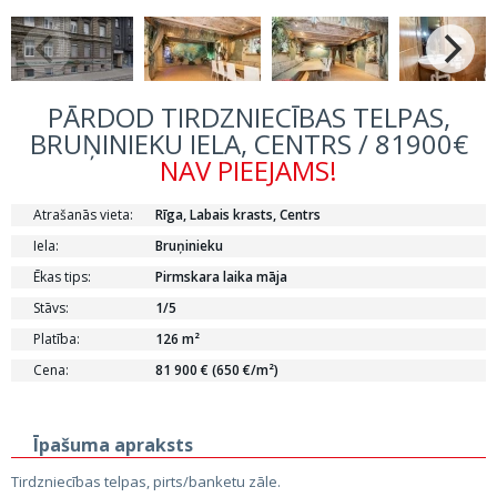
PĀRDOD TIRDZNIECĪBAS TELPAS,
BRUŅINIEKU IELA, CENTRS / 81900€
NAV PIEEJAMS!
Atrašanās vieta:
Rīga, Labais krasts, Centrs
Iela:
Bruņinieku
Ēkas tips:
Pirmskara laika māja
Stāvs:
1/5
Platība:
126 m²
Cena:
81 900 € (650 €/m²)
Īpašuma apraksts
Tirdzniecības telpas, pirts/banketu zāle.