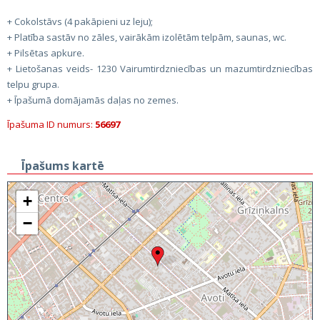
+ Cokolstāvs (4 pakāpieni uz leju);
+ Platība sastāv no zāles, vairākām izolētām telpām, saunas, wc.
+ Pilsētas apkure.
+ Lietošanas veids- 1230 Vairumtirdzniecības un mazumtirdzniecības
telpu grupa.
+ Īpašumā domājamās daļas no zemes.
Īpašuma ID numurs:
56697
Īpašums kartē
+
−