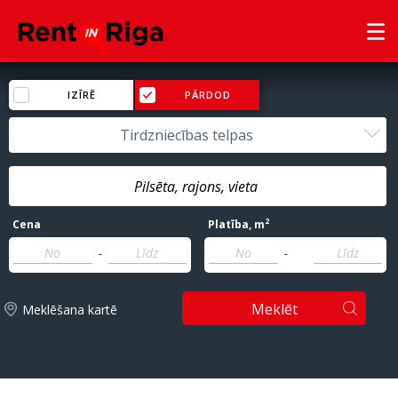
IZĪRĒ
PĀRDOD
Tirdzniecības telpas
2
Cena
Platība
, m
-
-
Meklēt
Meklēšana kartē