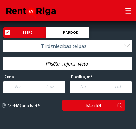
IZĪRĒ
PĀRDOD
Tirdzniecības telpas
2
Cena
Platība
, m
-
-
Meklēt
Meklēšana kartē