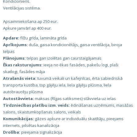
Kondicionieris.
Ventilācijas sistēma.
Apsaimniekošana ap 250 eur.
Apkure janvārī ap 400 eur.
Apdare:
flīžu grīda, lamināta grīda
Aprīkojums:
duša, gaisa kondicionētājs, gaisa ventilācija, biroja
telpas
Plānojums:
telpas gan izolētas gan caurstaigājamas
Ēkas raksturojums:
ieeja no ēkas fasādes, pakešu logi, plaši
skatlogi, fasādes māja
Atrašanās vieta:
tuvumā veikali un kafejnīcas, ērta sabiedriskā
transporta kustība, top gājēju iela, liela gājēju plūsma, liela
autobraucēju plūsma
Autostāvvieta:
maksas (Rīgas satiksmes) stāvvieta uz ielas
Tirdzniecības platību izm. veids:
ēdināšanas uzņēmums, masāžas
salons, skaistumkopšanas salons, veikals
Komunikācijas:
gāzes apkure ar individuālu skaitītāju, pieejams
internets, pilsētas kanalizācija
Drošība:
pieejama signalizācija