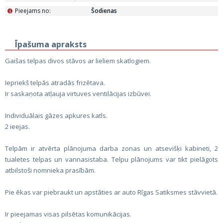
Pieejams no:
Šodienas
i
Īpašuma apraksts
Gaišas telpas divos stāvos ar lieliem skatlogiem.
Iepriekš telpās atradās frizētava.
Ir saskaņota atļauja virtuves ventilācijas izbūvei.
Individuālais gāzes apkures katls.
2 ieejas.
Telpām ir atvērta plānojuma darba zonas un atsevišķi kabineti, 2
tualetes telpas un vannasistaba. Telpu plānojums var tikt pielāgots
atbilstoši nomnieka prasībām.
Pie ēkas var piebraukt un apstāties ar auto Rīgas Satiksmes stāvvietā.
Ir pieejamas visas pilsētas komunikācijas.