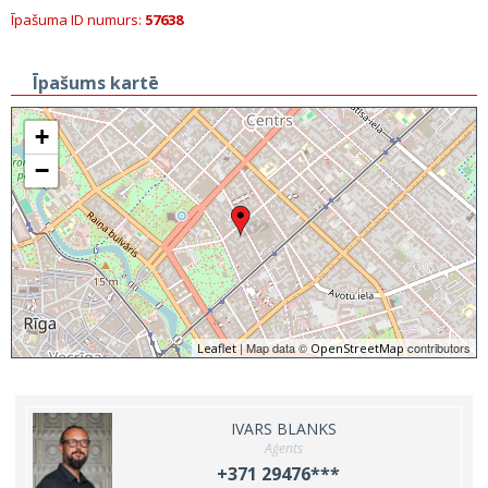
Īpašuma ID numurs:
57638
Īpašums kartē
+
−
| Map data ©
contributors
Leaflet
OpenStreetMap
IVARS BLANKS
Aģents
+371 29476***