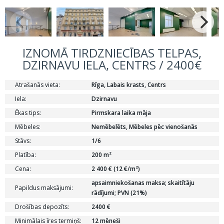
IZNOMĀ TIRDZNIECĪBAS TELPAS,
DZIRNAVU IELA, CENTRS / 2400€
Atrašanās vieta:
Rīga, Labais krasts, Centrs
Iela:
Dzirnavu
Ēkas tips:
Pirmskara laika māja
Mēbeles:
Nemēbelēts, Mēbeles pēc vienošanās
Stāvs:
1/6
Platība:
200 m²
Cena:
2 400 € (12 €/m²)
apsaimniekošanas maksa; skaitītāju
Papildus maksājumi:
rādījumi; PVN (21%)
Drošības depozīts:
2400 €
Minimālais īres termiņš:
12 mēneši