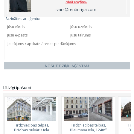
rādīt telefonu
ivars@rentinriga.com
Sazināties ar aģentu:
NOSŪTĪT ZIŅU AĢENTAM
Līdzīgi īpašumi
Tirdzniecības telpas,
Tirdzniecības telpas,
Tir
Brīvības bulvāris iela
Blaumaņa iela, 124m²
Brī