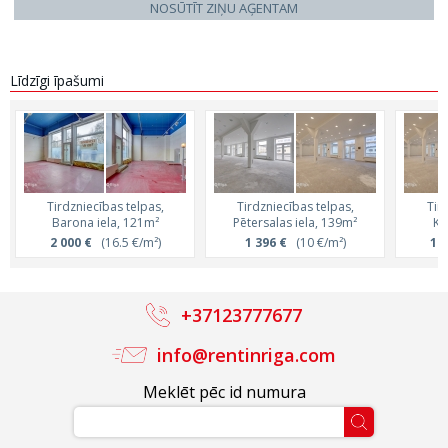
NOSŪTĪT ZIŅU AĢENTAM
Līdzīgi īpašumi
Tirdzniecības telpas,
Tirdzniecības telpas,
Tir
Barona iela, 121m²
Pētersalas iela, 139m²
Ka
2 000 €
(16.5 €/m²)
1 396 €
(10 €/m²)
1 3
+37123777677
info@rentinriga.com
Meklēt pēc id numura