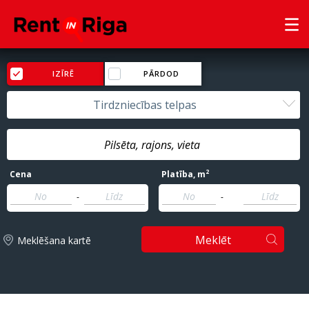
IZĪRĒ
PĀRDOD
Tirdzniecības telpas
2
Cena
Platība
, m
-
-
Meklēt
Meklēšana kartē