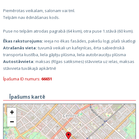
Piemērotas veikalam, salonam vai tml.
Telpām nav ēdināšanas kods.
Puse no telpām atrodas pagrabā (64 kvm), otra puse 1.stāvā (60 kvm).
Ēkas raksturojums:
ieeja no ēkas fasādes, pakešu logi, plaši skatlogi
Atrašanās vieta:
tuvumā veikali un kafejnīcas, ērta sabiedriskā
transporta kustība, liela gājēju plūsma, liela autobraucēju plūsma
Autostāvvieta:
maksas (Rīgas satiksmes) stāvvieta uz ielas, maksas
stāvvieta tuvākajā apkārtnē
Īpašuma ID numurs:
66651
Īpašums kartē
+
−