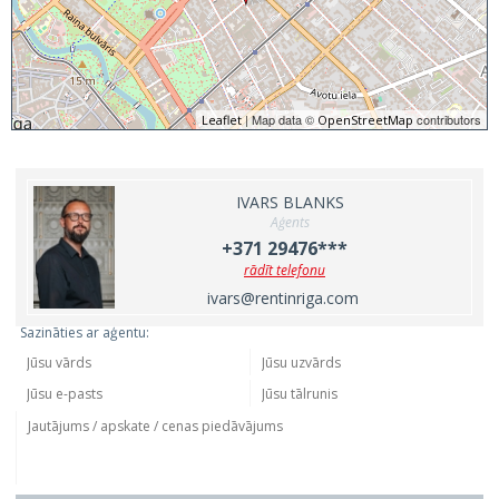
| Map data ©
contributors
Leaflet
OpenStreetMap
IVARS BLANKS
Aģents
+371 29476***
rādīt telefonu
ivars@rentinriga.com
Sazināties ar aģentu: