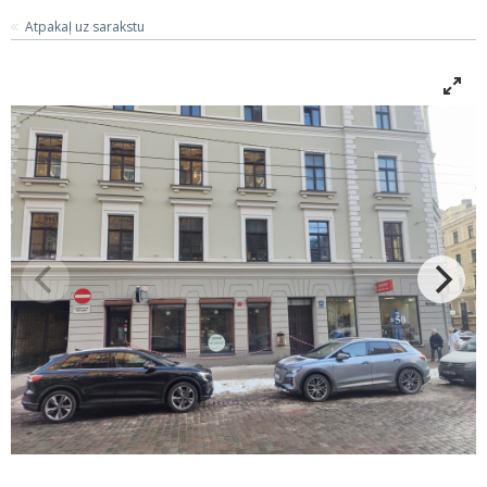
Atpakaļ uz sarakstu