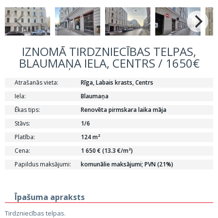
IZNOMĀ TIRDZNIECĪBAS TELPAS,
BLAUMAŅA IELA, CENTRS / 1650€
Atrašanās vieta:
Rīga, Labais krasts, Centrs
Iela:
Blaumaņa
Ēkas tips:
Renovēta pirmskara laika māja
Stāvs:
1/6
Platība:
124 m²
Cena:
1 650 € (13.3 €/m²)
Papildus maksājumi:
komunālie maksājumi; PVN (21%)
Īpašuma apraksts
Tirdzniecības telpas.