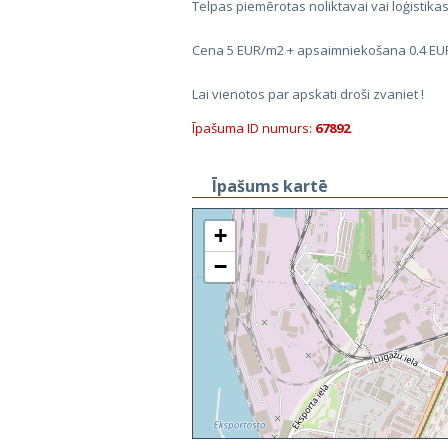
Telpas piemērotas noliktavai vai loģistika
Cena 5 EUR/m2 + apsaimniekošana 0.4 E
Lai vienotos par apskati droši zvaniet !
Īpašuma ID numurs:
67892
Īpašums kartē
+
−