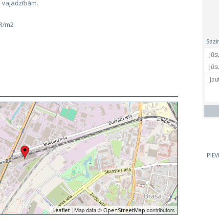
s vajadzībām.
UR/m2
Sazi
PIE
| Map data ©
contributors
Leaflet
OpenStreetMap