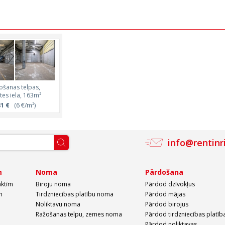
ošanas telpas,
es iela, 163m²
1 €
(6 €/m²)
info@rentinr
m
Noma
Pārdošana
aktīm
Biroju noma
Pārdod dzīvokļus
m
Tirdzniecības platību noma
Pārdod mājas
Noliktavu noma
Pārdod birojus
Ražošanas telpu, zemes noma
Pārdod tirdzniecības platīb
Pārdod noliktavas