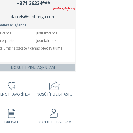
+371 26224***
rādīt telefonu
daniels@rentinriga.com
nāties ar aģentu:
NOSŪTĪT ZIŅU AĢENTAM
VIENOT FAVORĪTIEM
NOSŪTĪT UZ E-PASTU
DRUKĀT
NOSŪTĪT DRAUGAM