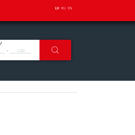
LV
RU
EN
2
m
-