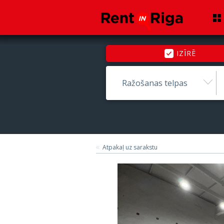
IZĪRĒ
Ražošanas telpas
Atpakaļ uz sarakstu