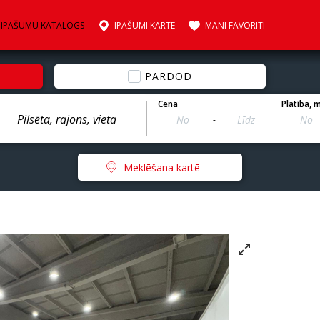
ĪPAŠUMU KATALOGS
ĪPAŠUMI KARTĒ
MANI FAVORĪTI
PĀRDOD
Cena
Platība
, 
-
Meklēšana kartē