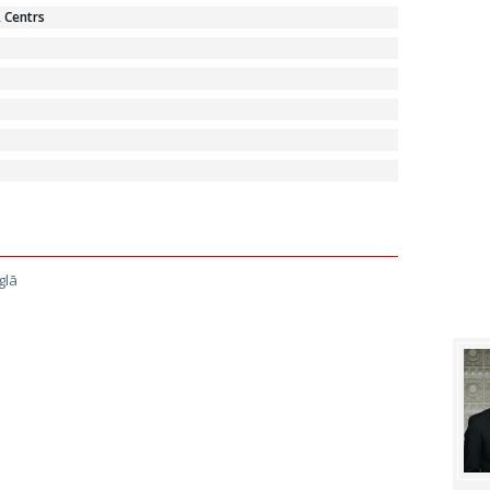
, Centrs
glā