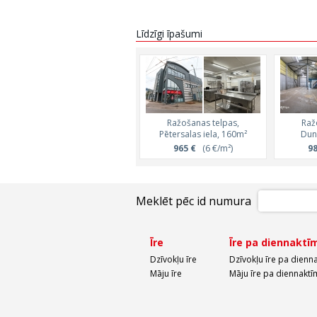
Līdzīgi īpašumi
Ražošanas telpas,
Raž
Pētersalas iela, 160m²
Dunt
965 €
(6 €/m²)
98
Meklēt pēc id numura
Īre
Īre pa diennaktī
Dzīvokļu īre
Dzīvokļu īre pa dienn
Māju īre
Māju īre pa diennaktī