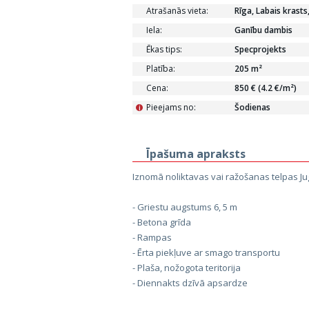
Atrašanās vieta:
Rīga, Labais krasts
Iela:
Ganību dambis
Ēkas tips:
Specprojekts
Platība:
205 m²
Cena:
850 € (4.2 €/m²)
Pieejams no:
Šodienas
i
Īpašuma apraksts
Iznomā noliktavas vai ražošanas telpas Ju
- Griestu augstums 6, 5 m
- Betona grīda
- Rampas
- Ērta piekļuve ar smago transportu
- Plaša, nožogota teritorija
- Diennakts dzīvā apsardze