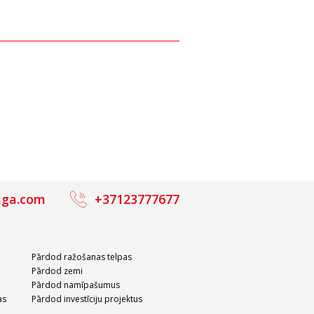
iga.com
+37123777677
Pārdod ražošanas telpas
Pārdod zemi
Pārdod namīpašumus
as
Pārdod investīciju projektus